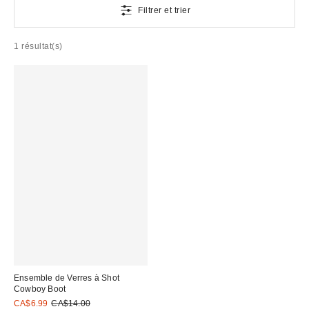
Filtrer et trier
1 résultat(s)
Ensemble de Verres à Shot
Cowboy Boot
Prix
Prix
CA$6.99
CA$14.00