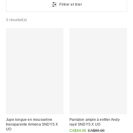
Filtrer et trier
3 résultat(s)
Jupe longue en mousseline
Pantalon ample à enfiler Andy
transparente Armena SNDYS X
rayé SNDYS X UO
UO
Prix
Prix
CA$64.00
CA$89.00