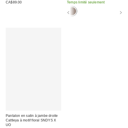
courant
soldé
CA$89.00
Temps limité seulement
:
:
Pantalon en satin à jambe droite
Cattleya à motif floral SNDYS X
UO