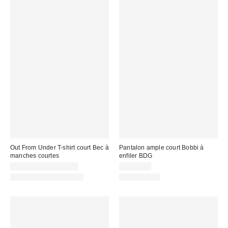
Out From Under T-shirt court Bec à
Pantalon ample court Bobbi à
manches courtes
enfiler BDG
CA$24.00 – CA$34.00
CA$84.00
Articles liés disponibles
100 % Coton