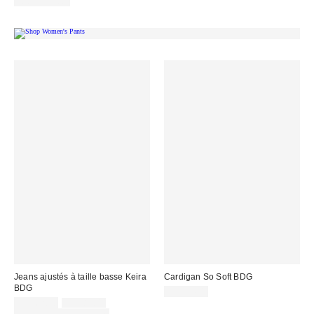
100 % Coton
Jeans ajustés à taille basse Keira
Cardigan So Soft BDG
BDG
CA$54.00
Prix
Prix
CA$62.30
CA$89.00
courant
soldé
Temps limité seulement