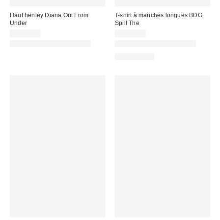
Haut henley Diana Out From
T-shirt à manches longues BDG
Under
Spill The
CA$44.00
CA$39.00
Nouvelles couleurs offertes
Nouvelles couleurs offertes
100 % Coton