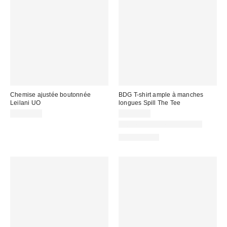
Chemise ajustée boutonnée
BDG T-shirt ample à manches
Leilani UO
longues Spill The Tee
CA$79.00
CA$39.00
Nouvelles couleurs offertes
100 % Coton