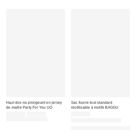
Haut dos-nu plongeant en jersey
Sac fourre-tout standard
de maille Party For You UO
réutilisable à motifs BAGGU
Prix
Prix
CA$34.00
CA$44.00
CA$22.00
courant
soldé
Temps limité seulement
Nouvelles couleurs offertes
:
:
Made with Responsible Material