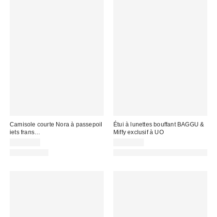
Camisole courte Nora à passepoil
Étui à lunettes bouffant BAGGU &
iets frans…
Miffy exclusif à UO
CA$24.00
CA$29.00
100 % Coton
Made with Responsible Material