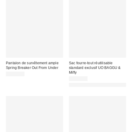
Pantalon de survêtement ample
Sac fourre-tout réutilisable
Spring Breaker Out From Under
standard exclusif UO BAGGU &
Miffy
CA$64.00
CA$22.00
Made with Responsible Material