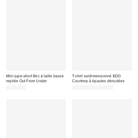
Mini jupe-short Bec à taille basse
T-shirt surdimensionné BDG
repliée Out From Under
Courtney à épaules dénudées
CA$54.00
CA$39.00 – CA$54.00