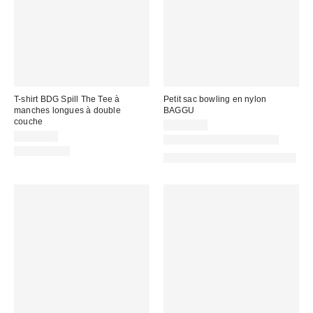
T-shirt BDG Spill The Tee à
Petit sac bowling en nylon
manches longues à double
BAGGU
couche
CA$59.00
CA$44.00
Nouvelles couleurs offertes
100 % Coton
Fait de matériaux responsables