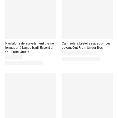
Pantalons de survêtement pleine
Camisole à bretelles avec pinces
longueur à jambe baril Essential
devant Out From Under Bec
Out From Under
CA$24.00 – CA$34.00
CA$79.00
Articles liés disponibles
Articles liés disponibles