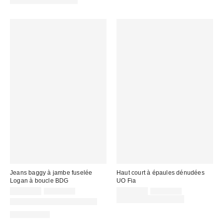
:
:
Jeans baggy à jambe fuselée
Haut court à épaules dénudées
Logan à boucle BDG
UO Fia
Prix
Prix
Prix
Prix
CA$62.30
CA$89.00
CA$34.00
CA$44.00
courant
courant
soldé
soldé
Temps limité seulement
Offert en plusieurs longueurs
:
:
:
:
100 % Coton