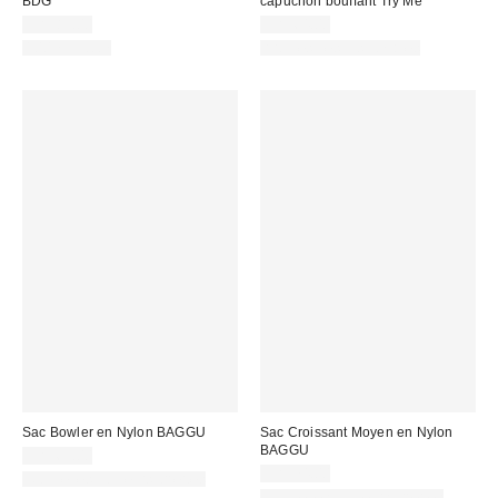
BDG
capuchon bouffant Try Me
CA$89.00
CA$64.00
100 % Coton
Articles liés disponibles
Sac Bowler en Nylon BAGGU
Sac Croissant Moyen en Nylon
BAGGU
CA$69.00
CA$74.00
Nouvelles couleurs offertes
Nouvelles couleurs offertes