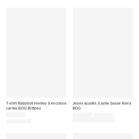
T-shirt Babydoll Henley à encolure
Jeans ajustés à taille basse Keira
carrée BDG Brittney
BDG
Prix
Prix
CA$44.00
CA$62.30
CA$89.00
courant
soldé
Temps limité seulement
100 % Coton
:
: