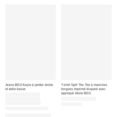
Jeans BDG Kayla à jambe droite
T-shirt Spill The Tee à manches
et taille basse
longues imprimé léopard avec
appliqué étoile BDG
Prix
CA$62.30 – CA$69.30
soldé
Prix
CA$89.00 – CA$99.00
CA$44.00 – CA$54.00
courant
:
Temps limité seulement
100 % Coton
:
Nouvelles couleurs offertes
Offert en plusieurs longueurs