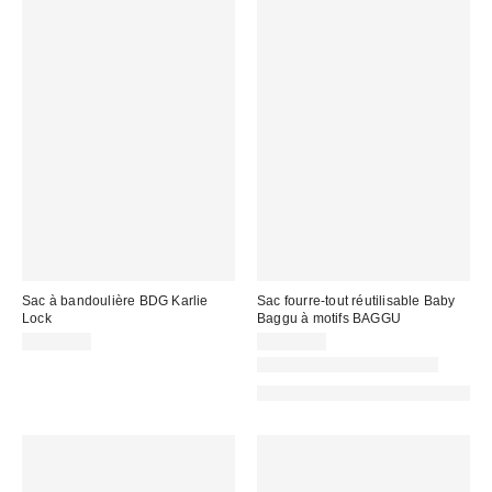
Sac à bandoulière BDG Karlie
Sac fourre-tout réutilisable Baby
Lock
Baggu à motifs BAGGU
CA$94.00
CA$18.00
Nouvelles couleurs offertes
Made with Responsible Material