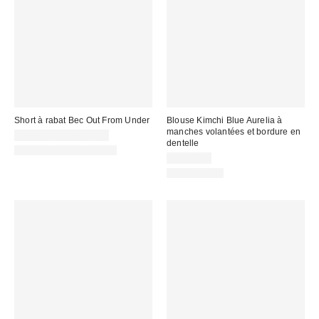
Short à rabat Bec Out From Under
Blouse Kimchi Blue Aurelia à
manches volantées et bordure en
CA$24.00 – CA$34.00
dentelle
Articles liés disponibles
CA$64.00
100 % Coton