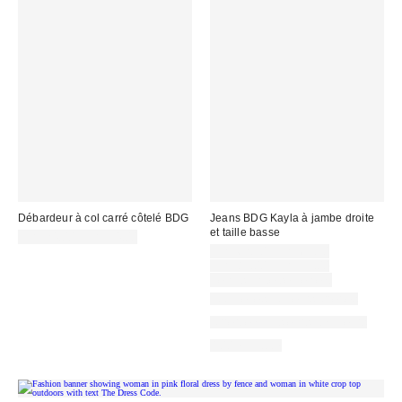
Débardeur à col carré côtelé BDG
Jeans BDG Kayla à jambe droite
et taille basse
CA$24.00 – CA$34.00
Prix
CA$62.30 – CA$69.30
soldé
Prix
CA$89.00 – CA$99.00
courant
:
Temps limité seulement
:
Nouvelles couleurs offertes
Offert en plusieurs longueurs
100 % Coton