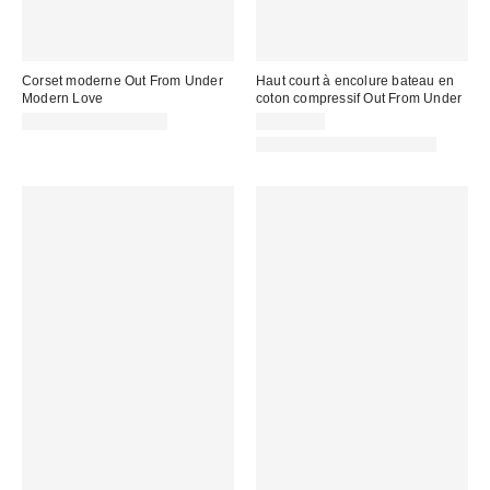
Corset moderne Out From Under
Haut court à encolure bateau en
Modern Love
coton compressif Out From Under
CA$74.00 – CA$79.00
CA$34.00
Nouvelles couleurs offertes