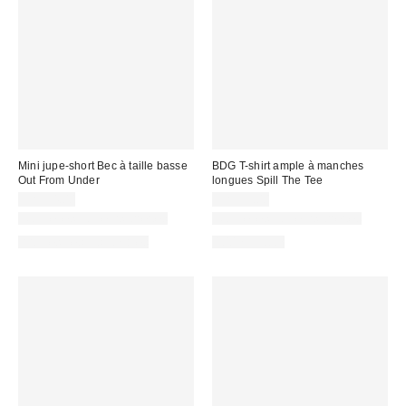
Mini jupe-short Bec à taille basse
BDG T-shirt ample à manches
Out From Under
longues Spill The Tee
CA$54.00
CA$39.00
Nouvelles couleurs offertes
Nouvelles couleurs offertes
Articles liés disponibles
100 % Coton