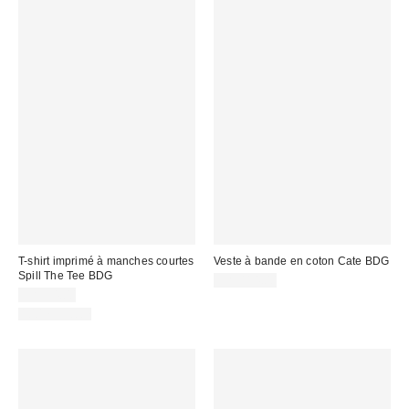
T-shirt imprimé à manches courtes
Veste à bande en coton Cate BDG
Spill The Tee BDG
CA$114.00
CA$34.00
100 % Coton