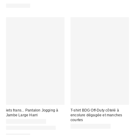
100 % Coton
iets frans... Pantalon Jogging à
T-shirt BDG Off-Duty côtelé à
Jambe Large Harri
encolure dégagée et manches
courtes
CA$79.00 – CA$89.00
CA$24.00 – CA$34.00
Nouvelles couleurs offertes