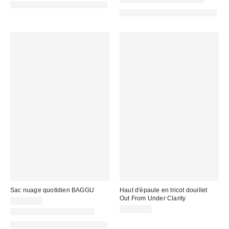
Fait de matériaux responsables
Fait de matériaux responsables
Sac nuage quotidien BAGGU
Haut d'épaule en tricot douillet
Out From Under Clarity
CA$89.00
CA$64.00
Nouvelles couleurs offertes
Fait de matériaux responsables