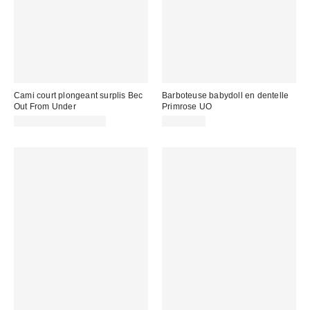
Cami court plongeant surplis Bec
Barboteuse babydoll en dentelle
Out From Under
Primrose UO
CA$24.00 – CA$34.00
CA$79.00