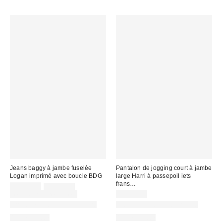
Jeans baggy à jambe fuselée
Pantalon de jogging court à jambe
Logan imprimé avec boucle BDG
large Harri à passepoil iets
frans…
Prix
Prix
CA$69.30
CA$99.00
courant
soldé
Temps limité seulement
CA$64.00
:
:
Offert en plusieurs longueurs
Nouvelles couleurs offertes
100 % Coton
100 % Coton