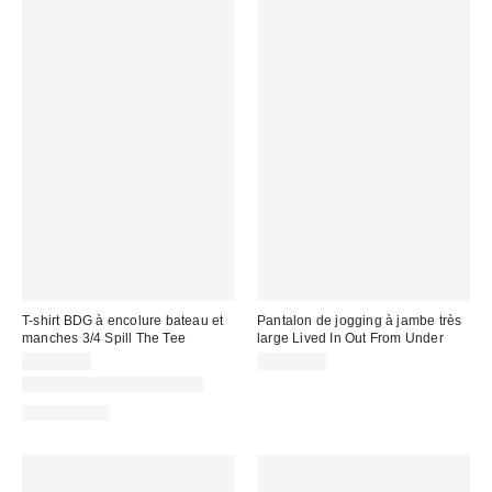
T-shirt BDG à encolure bateau et
Pantalon de jogging à jambe très
manches 3/4 Spill The Tee
large Lived In Out From Under
CA$39.00
CA$74.00
Nouvelles couleurs offertes
100 % Coton