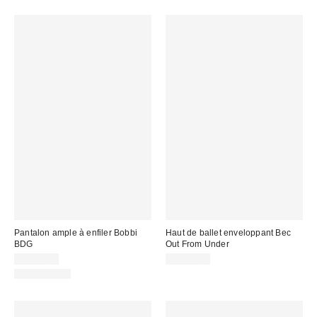
Pantalon ample à enfiler Bobbi
Haut de ballet enveloppant Bec
BDG
Out From Under
CA$89.00
CA$44.00
100 % Coton