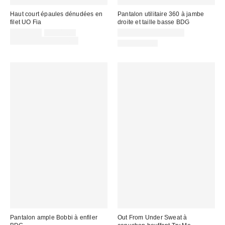
Haut court épaules dénudées en
Pantalon utilitaire 360 à jambe
filet UO Fia
droite et taille basse BDG
Prix
Prix
CA$34.00
CA$44.00
CA$89.00 – CA$99.00
courant
soldé
Temps limité seulement
100 % Coton
:
:
Pantalon ample Bobbi à enfiler
Out From Under Sweat à