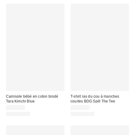
Camisole bébé en coton brodé
T-shirt ras du cou à manches
Tara Kimchi Blue
courtes BDG Spill The Tee
CA$64.00
CA$24.00
100 % Coton
100 % Coton