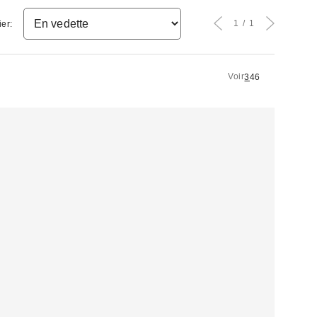
1
1
ier:
Voir
3
4
6