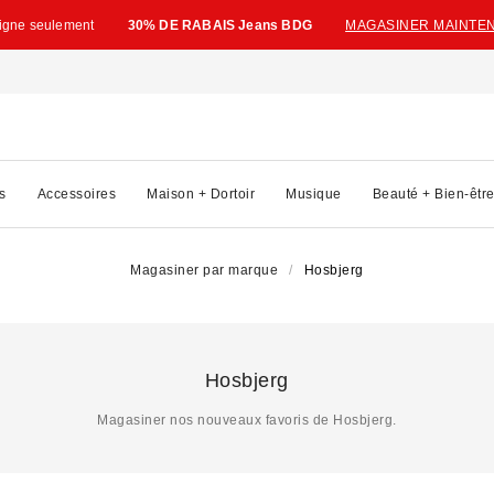
ligne seulement
30% DE RABAIS Jeans BDG
MAGASINER MAINTE
s
Accessoires
Maison + Dortoir
Musique
Beauté + Bien-êtr
Magasiner par marque
Hosbjerg
Hosbjerg
Magasiner nos nouveaux favoris de Hosbjerg.