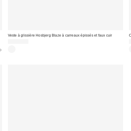
Veste à glissière Hosbjerg Blaze à carreaux épissés et faux cuir
C
CA$397.00
: