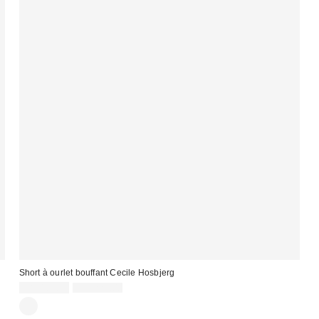
Short à ourlet bouffant Cecile Hosbjerg
Prix
Prix
CA$189.99
CA$229.00
courant
soldé
:
: