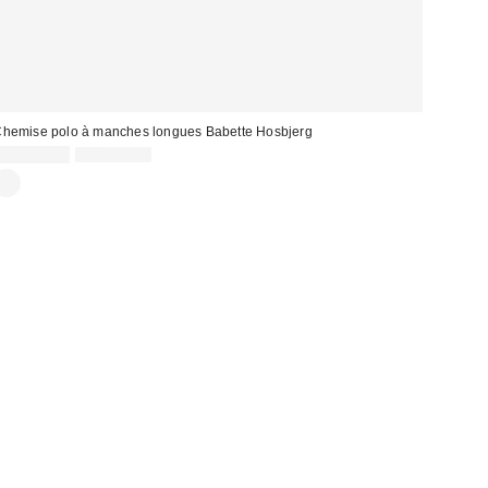
hemise polo à manches longues Babette Hosbjerg
Prix
Prix
CA$155.99
CA$184.00
courant
soldé
: