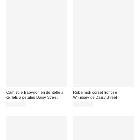
Camisole Babydoll en dentelle à
Robe midi corset froncée
œillets à pétales Daisy Street
Whimsey de Daisy Street
CA$62.00
CA$89.00