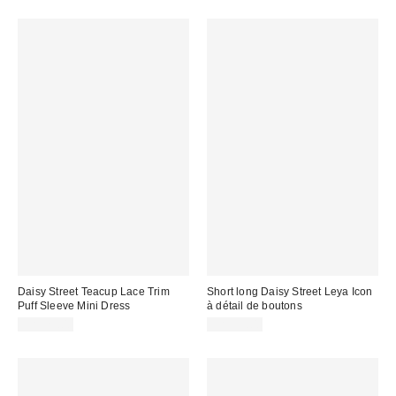
Daisy Street Teacup Lace Trim
Short long Daisy Street Leya Icon
Puff Sleeve Mini Dress
à détail de boutons
CA$79.00
CA$99.00