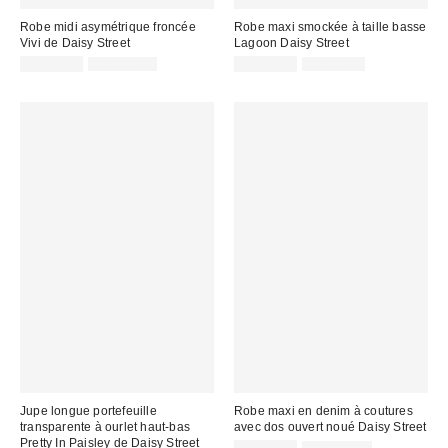
Robe midi asymétrique froncée
Robe maxi smockée à taille basse
Vivi de Daisy Street
Lagoon Daisy Street
Prix
Prix
Prix
Prix
CA$94.99
CA$114.00
CA$67.99
CA$84.00
courant
courant
soldé
soldé
:
:
:
:
Jupe longue portefeuille
Robe maxi en denim à coutures
transparente à ourlet haut-bas
avec dos ouvert noué Daisy Street
Pretty In Paisley de Daisy Street
Prix
Prix