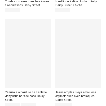
Combishort sans manches évasé
Haut licou à détail foulard Polly
à ondulations Daisy Street
Daisy Street X Aicha
CA$79.00
CA$64.00
Camisole à bordure de dentelle
Jeans amples Freya à boutons
vichy brun noix de coco Daisy
asymétriques avec breloques
Street
Daisy Street
Prix
Prix
CA$54.00
CA$64.00
CA$106.00