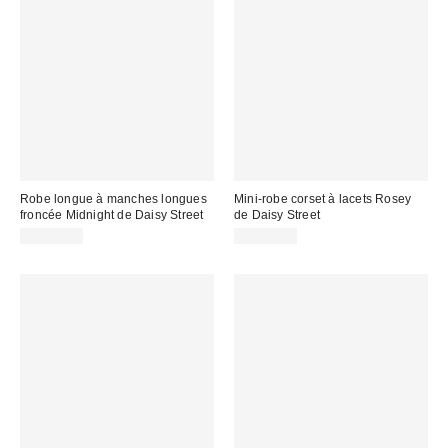
Robe longue à manches longues
Mini-robe corset à lacets Rosey
froncée Midnight de Daisy Street
de Daisy Street
CA$89.00
CA$99.00