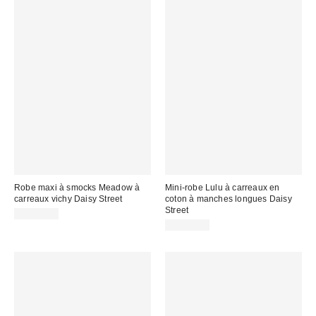
Robe maxi à smocks Meadow à
Mini-robe Lulu à carreaux en
carreaux vichy Daisy Street
coton à manches longues Daisy
Street
CA$74.00
CA$74.00