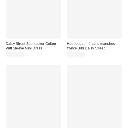
Daisy Street Seersucker Cotton
Haut boutonné sans manches
Puff Sleeve Mini Dress
froncé Bibi Daisy Street
CA$83.00
CA$62.00