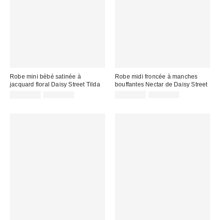
Robe mini bébé satinée à
Robe midi froncée à manches
jacquard floral Daisy Street Tilda
bouffantes Nectar de Daisy Street
Prix
Prix
Prix
Prix
CA$47.99
CA$84.00
CA$67.99
CA$84.00
courant
courant
soldé
soldé
:
:
:
: