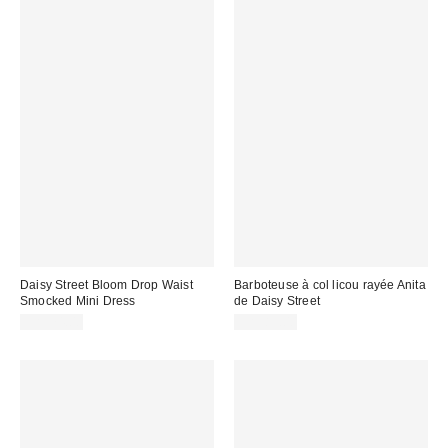
Daisy Street Bloom Drop Waist
Barboteuse à col licou rayée Anita
Smocked Mini Dress
de Daisy Street
CA$74.00
CA$89.00