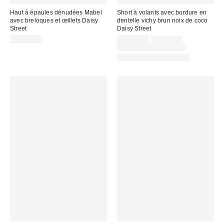
Haut à épaules dénudées Mabel
Short à volants avec bordure en
avec breloques et œillets Daisy
dentelle vichy brun noix de coco
Street
Daisy Street
Prix
Prix
CA$64.00
CA$64.00
CA$84.00
courant
soldé
Temps limité seulement
:
:
Articles liés disponibles