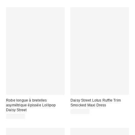
Robe longue à bretelles
Daisy Street Lotus Ruffle Trim
asymétrique épissée Lollipop
Smocked Maxi Dress
Daisy Street
CA$84.00
CA$89.00