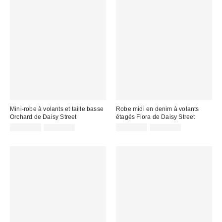
Mini-robe à volants et taille basse
Robe midi en denim à volants
Orchard de Daisy Street
étagés Flora de Daisy Street
Prix
Prix
Prix
Prix
CA$67.99
CA$79.00
CA$74.99
CA$89.00
courant
courant
soldé
soldé
:
:
:
: