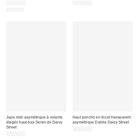
CA$69.00
CA$94.00
Nouveau
Jupe midi asymétrique à volants
Haut poncho en tricot transparent
étagés haut-bas Seren de Daisy
asymétrique Dahlia Daisy Street
Street
CA$74.00
CA$89.00