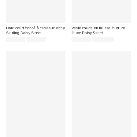
Haut court froncé à carreaux vichy
Veste courte en fausse fourrure
Starling Daisy Street
fauve Daisy Street
Prix
Prix
Prix
Prix
CA$47.99
CA$56.00
CA$94.99
CA$174.00
courant
courant
soldé
soldé
:
:
:
: