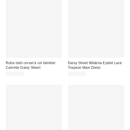
Robe midi corset à col bénitier
Daisy Street Wisteria Eyelet Lace
Cammie Daisy Street
Trapeze Maxi Dress
CA$74.00
CA$79.00