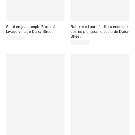
Short en jean ample Bronte à
Robe maxi portefeuille à encolure
lavage vintage Daisy Street
dos-nu plongeante Jodie de Daisy
Street
CA$84.00
CA$99.00