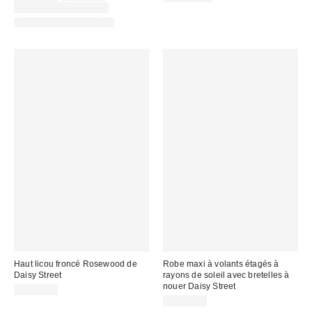
courant
soldé
Temps limité seulement
:
:
Articles liés disponibles
Haut licou froncé Rosewood de
Robe maxi à volants étagés à
Daisy Street
rayons de soleil avec bretelles à
nouer Daisy Street
CA$89.00
CA$84.00