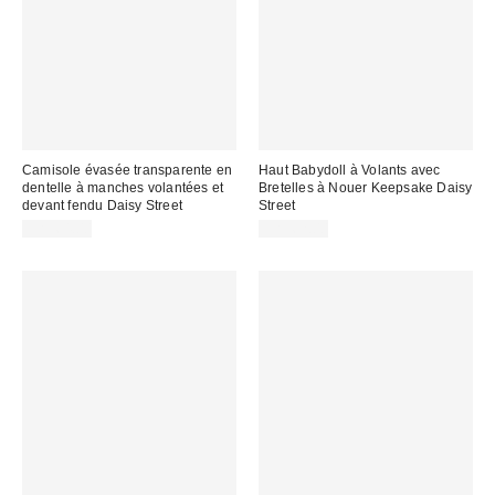
Camisole évasée transparente en
Haut Babydoll à Volants avec
dentelle à manches volantées et
Bretelles à Nouer Keepsake Daisy
devant fendu Daisy Street
Street
CA$64.00
CA$62.00