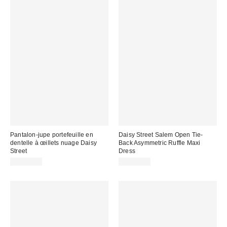
Pantalon-jupe portefeuille en
Daisy Street Salem Open Tie-
dentelle à œillets nuage Daisy
Back Asymmetric Ruffle Maxi
Street
Dress
CA$89.00
CA$89.00