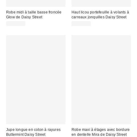
Robe midi à taille basse froncée
Haut licou portefeuille à volants à
Glow de Daisy Street
carreaux jonquilles Daisy Street
CA$84.00
CA$83.00
Jupe longue en coton à rayures
Robe maxi à étages avec bordure
Buttermint Daisy Street
en dentelle Mira de Daisy Street