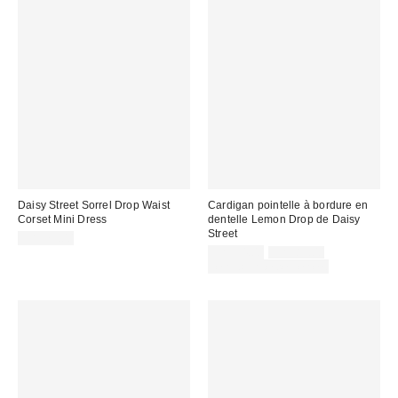
Daisy Street Sorrel Drop Waist
Cardigan pointelle à bordure en
Corset Mini Dress
dentelle Lemon Drop de Daisy
Street
CA$79.00
Prix
Prix
CA$54.00
CA$83.00
courant
soldé
Temps limité seulement
:
: