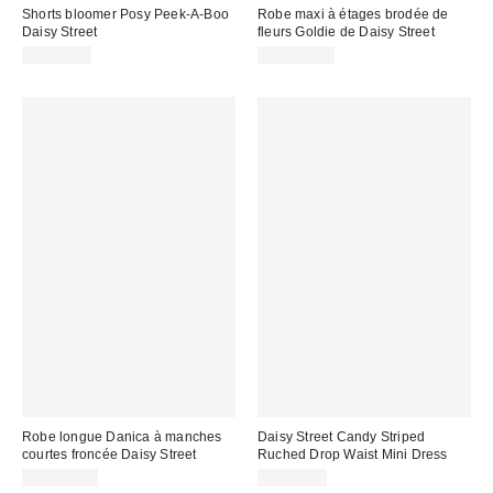
Shorts bloomer Posy Peek-A-Boo
Robe maxi à étages brodée de
Daisy Street
fleurs Goldie de Daisy Street
CA$83.00
CA$106.00
Robe longue Danica à manches
Daisy Street Candy Striped
courtes froncée Daisy Street
Ruched Drop Waist Mini Dress
CA$114.00
CA$74.00