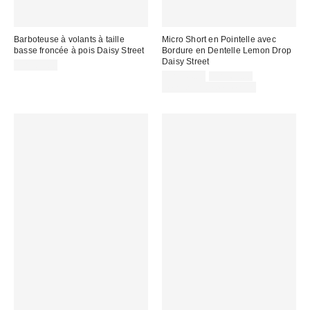
Barboteuse à volants à taille
Micro Short en Pointelle avec
basse froncée à pois Daisy Street
Bordure en Dentelle Lemon Drop
Daisy Street
CA$84.00
Prix
Prix
CA$44.00
CA$69.00
courant
soldé
Temps limité seulement
:
: