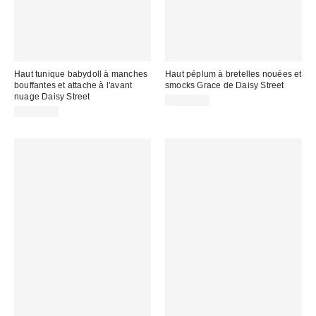
Haut tunique babydoll à manches
Haut péplum à bretelles nouées et
bouffantes et attache à l'avant
smocks Grace de Daisy Street
nuage Daisy Street
CA$64.00
CA$84.00