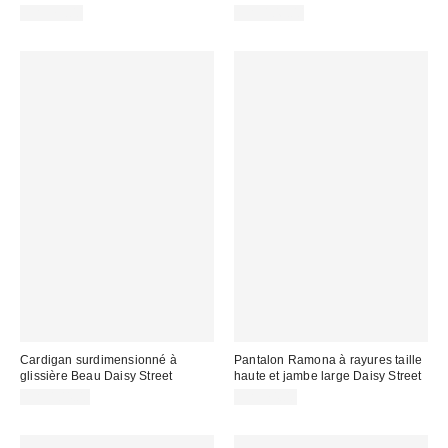
CA$79.00
CA$106.00
Cardigan surdimensionné à
Pantalon Ramona à rayures taille
glissière Beau Daisy Street
haute et jambe large Daisy Street
CA$104.00
CA$74.00