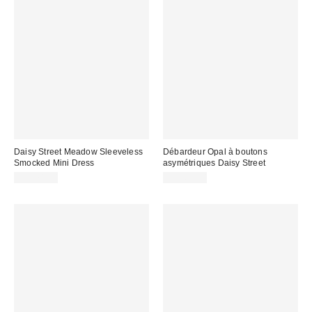
Daisy Street Meadow Sleeveless
Débardeur Opal à boutons
Smocked Mini Dress
asymétriques Daisy Street
CA$74.00
CA$64.00