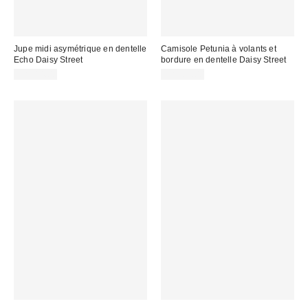
Jupe midi asymétrique en dentelle
Camisole Petunia à volants et
Echo Daisy Street
bordure en dentelle Daisy Street
CA$84.00
CA$83.00