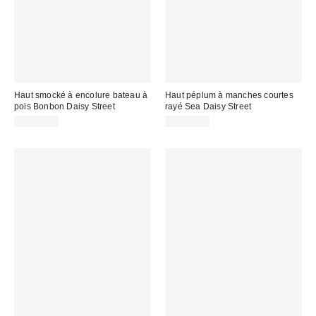
Haut smocké à encolure bateau à
Haut péplum à manches courtes
pois Bonbon Daisy Street
rayé Sea Daisy Street
CA$56.00
CA$62.00