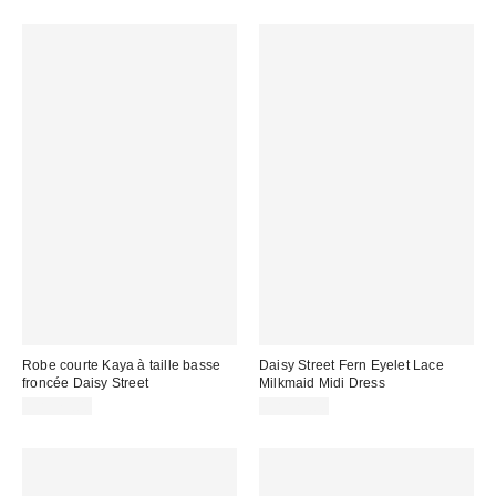
Robe courte Kaya à taille basse
Daisy Street Fern Eyelet Lace
froncée Daisy Street
Milkmaid Midi Dress
CA$79.00
CA$79.00