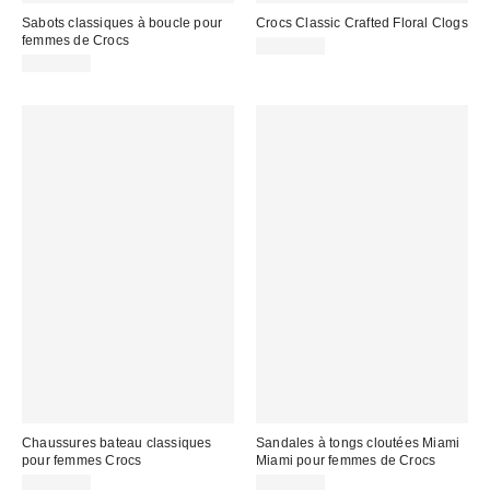
Sabots classiques à boucle pour
Crocs Classic Crafted Floral Clogs
femmes de Crocs
CA$84.00
CA$74.00
Chaussures bateau classiques
Sandales à tongs cloutées Miami
pour femmes Crocs
Miami pour femmes de Crocs
CA$84.00
CA$54.95