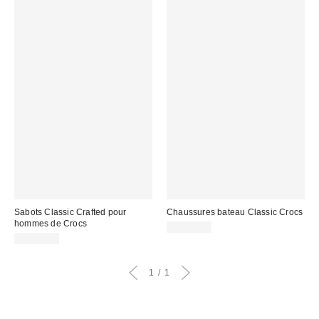
Sabots Classic Crafted pour
Chaussures bateau Classic Crocs
hommes de Crocs
CA$84.00
CA$79.00
1
1