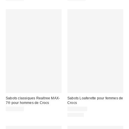
Sabots classiques Realtree MAX-
Sabots Loaferette pour femmes de
7® pour hommes de Crocs
Crocs
CA$84.00
CA$114.00
Nouveau