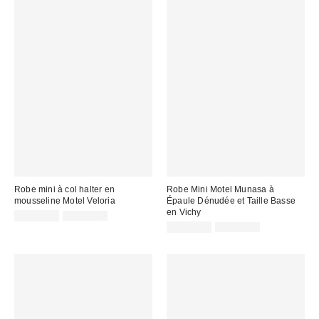
Robe mini à col halter en
Robe Mini Motel Munasa à
mousseline Motel Veloria
Épaule Dénudée et Taille Basse
en Vichy
Prix
Prix
CA$60.99
CA$89.00
courant
soldé
Prix
Prix
CA$60.99
CA$94.00
:
courant
:
soldé
:
: