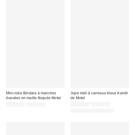
Mini-robe Bindara à manches
Jupe midi à carreaux bleus Kamili
évasées en maille floquée Motel
de Motel
Prix
Prix
Prix
Prix
CA$81.99
CA$94.00
CA$81.99
CA$94.00
courant
courant
soldé
soldé
Articles liés disponibles
:
:
:
: