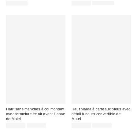
Prix
Prix
CA$142.00
CA$40.95
CA$109.00
courant
soldé
:
:
Haut sans manches à col montant
Haut Maida à carreaux bleus avec
avec fermeture éclair avant Hanae
détail à nouer convertible de
de Motel
Motel
Prix
Prix
Prix
Prix
CA$67.99
CA$83.00
CA$60.99
CA$74.00
courant
courant
soldé
soldé
:
:
:
: