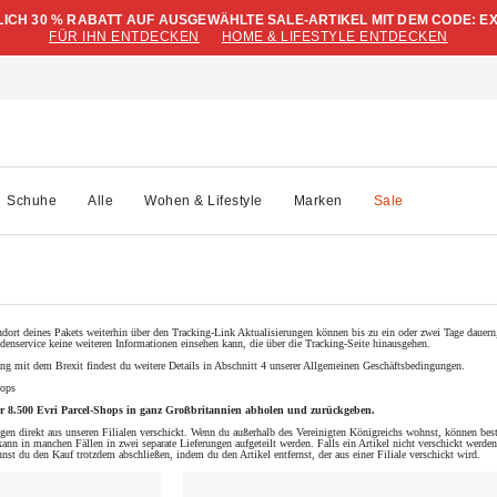
LICH 30 % RABATT AUF AUSGEWÄHLTE SALE-ARTIKEL MIT DEM CODE: E
FÜR IHN ENTDECKEN
HOME & LIFESTYLE ENTDECKEN
Schuhe
Alle
Wohen & Lifestyle
Marken
Sale
ort deines Pakets weiterhin über den Tracking-Link Aktualisierungen können bis zu ein oder zwei Tage dauern, 
denservice keine weiteren Informationen einsehen kann, die über die Tracking-Seite hinausgehen.
 mit dem Brexit findest du weitere Details in Abschnitt 4 unserer Allgemeinen Geschäftsbedingungen.
hops
ber 8.500 Evri Parcel-Shops in ganz Großbritannien abholen und zurückgeben.
gen direkt aus unseren Filialen verschickt. Wenn du außerhalb des Vereinigten Königreichs wohnst, können bes
ann in manchen Fällen in zwei separate Lieferungen aufgeteilt werden. Falls ein Artikel nicht verschickt werd
t du den Kauf trotzdem abschließen, indem du den Artikel entfernst, der aus einer Filiale verschickt wird.