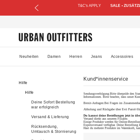
T&C's APPLY
SALE • ZUSÄTZ
Neuheiten
Damen
Herren
Jeans
Accessoires
Kund*innenservice
Hilfe
Hilfe
Sendungsverfolgung:Bitte überprüfe den Stand
Informationen. Bitte beachte, dass unser Kun
Deine Sofort Bestellung
Brexit-Anfragen:Bei Fragen im Zusammenhang
war erfolgreich
Abholung und Rückgabe über Evri Parcel-S
Du kannst deine Bestellungen jetzt in ü
Versand & Lieferung
Versand direkt aus unseren Filialen:
Einige Produkte werden für Online-Bestellun
Expressversand verfügbar. Deine Bestellung k
Rücksendung,
Hast du mehrere Produkte im Warenkorb, kanns
Umtausch & Stornierung