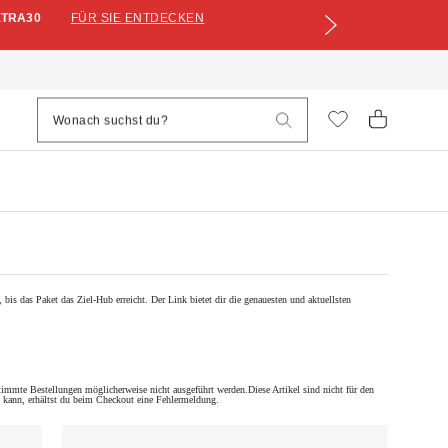
XTRA30
FÜR SIE ENTDECKEN
bis das Paket das Ziel-Hub erreicht. Der Link bietet dir die genauesten und aktuellsten
timmte Bestellungen möglicherweise nicht ausgeführt werden.Diese Artikel sind nicht für den
en kann, erhältst du beim Checkout eine Fehlermeldung.