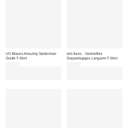
UO Blaues Amazing Spiderman
iets frans... Gestreiftes
Grafik-T-Shirt
Doppellagiges Langarm-T-Shirt
45,00 €
49,00 €
Für 60 € shoppen & 15 € RABATT
Für 60 € shoppen & 15 € RABATT
sichern. NUTZE DEN CODE:
sichern. NUTZE DEN CODE:
REFRESH
REFRESH