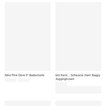
Nike Pink Glow 5" Badeshorts
iets frans... Schwarze Harri Baggy
Jogginghosen
Sale
Original
25,00 €
31,00 €
Preis:
Preis:
65,00 €
Von Rabattaktionen
ausgeschlossen