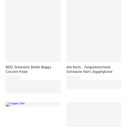
BDG Schwarze Bobbi Baggy
iets frans... Ausgewaschene
Cocoon Hose
Schwarze Harri Jogginghose
65,00 €
65,00 €
Für 60 € shoppen & 15 € RABATT
Von Rabattaktionen
sichern. NUTZE DEN CODE:
ausgeschlossen
REFRESH