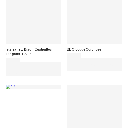
iets frans... Braun Gestreiftes
BDG Bobbi Cordhose
Langarm-T-Shirt
75,00 €
45,00 €
Für 60 € shoppen & 15 € RABATT
Für 60 € shoppen & 15 € RABATT
sichern. NUTZE DEN CODE:
sichern. NUTZE DEN CODE:
REFRESH
REFRESH