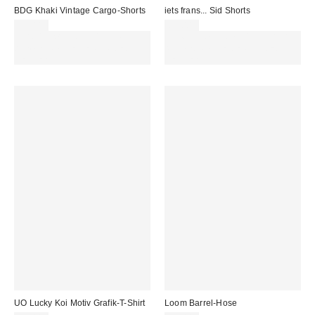
BDG Khaki Vintage Cargo-Shorts
iets frans... Sid Shorts
59,00 €
65,00 €
Für 60 € shoppen & 15 € RABATT
Für 60 € shoppen & 15 € RABATT
sichern. NUTZE DEN CODE:
sichern. NUTZE DEN CODE:
REFRESH
REFRESH
UO Lucky Koi Motiv Grafik-T-Shirt
Loom Barrel-Hose