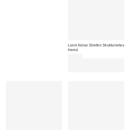
Loom Nolan Streifen Strukturiertes
Hemd
59,00 €
Für 60 € shoppen & 15 € RABATT
sichern. NUTZE DEN CODE:
REFRESH