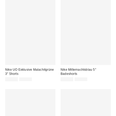
Nike UO Exklusive Malachitgrüne
Nike Mitternachtsblau 5"
3" Shorts
Badeshorts
Sale
Original
Sale
Original
22,00 €
29,00 €
25,00 €
31,00 €
Preis:
Preis:
Preis:
Preis: