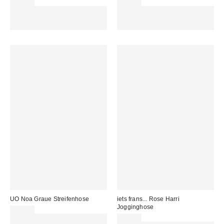
39,00 €
39,00 €
Für 60 € shoppen & 15 € RABATT
Für 60 € shoppen & 15 € RABATT
sichern. NUTZE DEN CODE:
sichern. NUTZE DEN CODE:
REFRESH
REFRESH
UO Noa Graue Streifenhose
iets frans... Rose Harri
Jogginghose
75,00 €
Für 60 € shoppen & 15 € RABATT
65,00 €