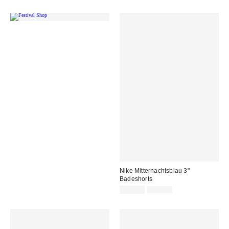
Nike Mitternachtsblau 3"
Badeshorts
Sale
Original
22,00 €
29,00 €
Preis:
Preis: