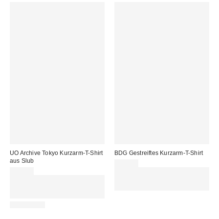
UO Archive Tokyo Kurzarm-T-Shirt
BDG Gestreiftes Kurzarm-T-Shirt
aus Slub
39,00 €
45,00 €
Für 60 € shoppen & 15 € RABATT
Für 60 € shoppen & 15 € RABATT
sichern. NUTZE DEN CODE:
sichern. NUTZE DEN CODE:
REFRESH
REFRESH
RECYCELT