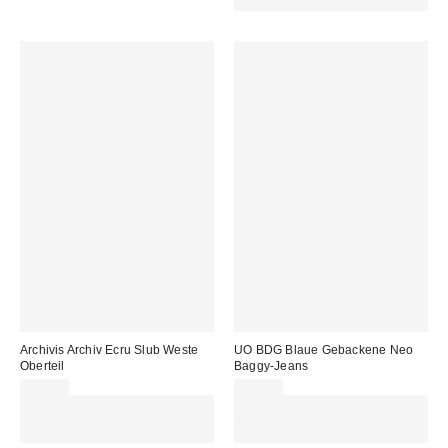
REFRESH
Archivis Archiv Ecru Slub Weste
UO BDG Blaue Gebackene Neo
Oberteil
Baggy-Jeans
35,00 €
75,00 €
Für 60 € shoppen & 15 € RABATT
Für 60 € shoppen & 15 € RABATT
sichern. NUTZE DEN CODE:
sichern. NUTZE DEN CODE:
REFRESH
REFRESH