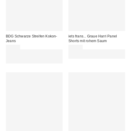
BDG Schwarze Streifen Kokon-
iets frans... Graue Harri Panel
Jeans
Shorts mit rohem Saum
69,00 €
55,00 €
Für 60 € shoppen & 15 € RABATT
Von Rabattaktionen
sichern. NUTZE DEN CODE:
ausgeschlossen
REFRESH