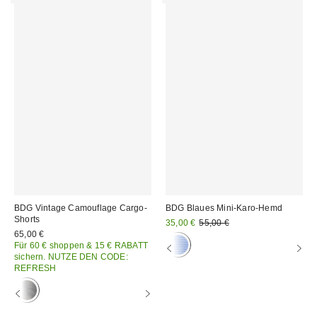
BDG Vintage Camouflage Cargo-
BDG Blaues Mini-Karo-Hemd
Shorts
Sale
Original
35,00 €
55,00 €
Preis:
Preis:
65,00 €
Für 60 € shoppen & 15 € RABATT
sichern. NUTZE DEN CODE:
REFRESH