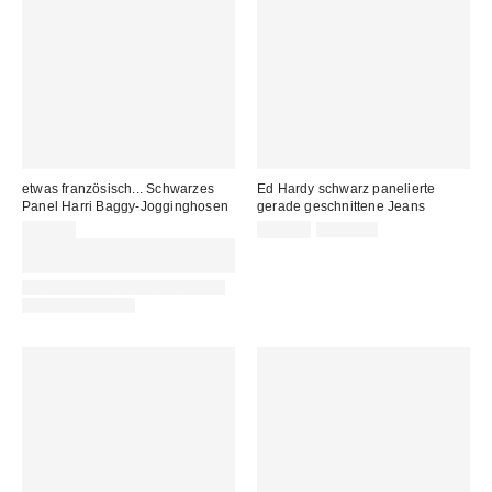
etwas französisch... Schwarzes
Ed Hardy schwarz panelierte
Panel Harri Baggy-Jogginghosen
gerade geschnittene Jeans
Sale
Original
65,00 €
85,00 €
109,00 €
Preis:
Preis:
Von Rabattaktionen
ausgeschlossen
EIN ABGESTIMMTER ARTIKEL
IST VERFÜGBAR