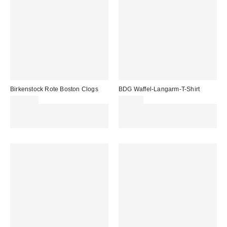
Birkenstock Rote Boston Clogs
BDG Waffel-Langarm-T-Shirt
165,00 €
49,00 €
Für 60 € shoppen & 15 € RABATT
Für 60 € shoppen & 15 € RABATT
sichern. NUTZE DEN CODE:
sichern. NUTZE DEN CODE:
REFRESH
REFRESH