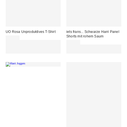
UO Rosa Unproduktives T-Shirt
iets frans... Schwarze Harri Panel
Shorts mit rohem Saum
35,00 €
Für 60 € shoppen & 15 € RABATT
55,00 €
sichern. NUTZE DEN CODE:
Von Rabattaktionen
REFRESH
ausgeschlossen