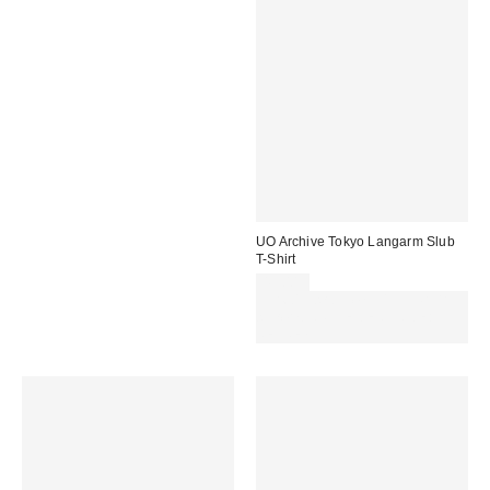
UO Archive Tokyo Langarm Slub
T-Shirt
49,00 €
Für 60 € shoppen & 15 € RABATT
sichern. NUTZE DEN CODE:
REFRESH