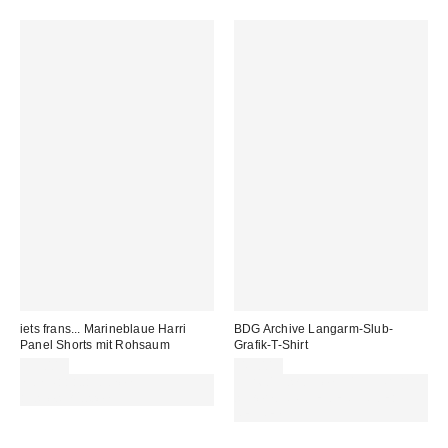
iets frans... Marineblaue Harri
BDG Archive Langarm-Slub-
Panel Shorts mit Rohsaum
Grafik-T-Shirt
55,00 €
49,00 €
Von Rabattaktionen
Für 60 € shoppen & 15 € RABATT
ausgeschlossen
sichern. NUTZE DEN CODE:
REFRESH