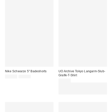
Nike Schwarze 5" Badeshorts
UO Archive Tokyo Langarm-Slub-
Grafik-T-Shirt
Sale
Original
25,00 €
31,00 €
Preis:
Preis:
49,00 €
Für 60 € shoppen & 15 € RABATT
sichern. NUTZE DEN CODE:
REFRESH