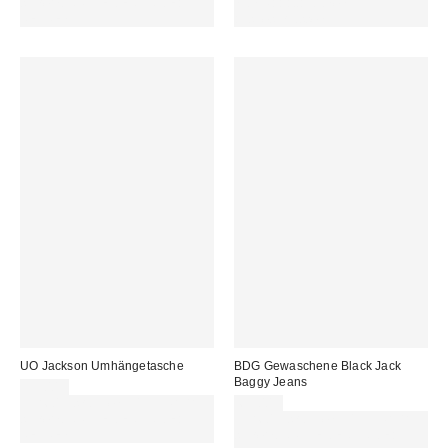
sichern. NUTZE DEN CODE:
Von Rabattaktionen
REFRESH
ausgeschlossen
UO Jackson Umhängetasche
BDG Gewaschene Black Jack
Baggy Jeans
39,00 €
Für 60 € shoppen & 15 € RABATT
69,00 €
sichern. NUTZE DEN CODE:
Für 60 € shoppen & 15 € RABATT
REFRESH
sichern. NUTZE DEN CODE: