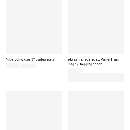
Nike Schwarze 3" Badeshorts
etwas französisch... Panel Harri
Baggy Jogginghosen
Sale
Original
22,00 €
29,00 €
Preis:
Preis:
65,00 €
Von Rabattaktionen
ausgeschlossen