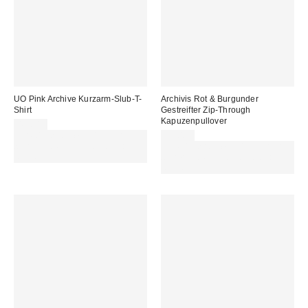
UO Pink Archive Kurzarm-Slub-T-
Archivis Rot & Burgunder
Shirt
Gestreifter Zip-Through
Kapuzenpullover
45,00 €
Für 60 € shoppen & 15 € RABATT
75,00 €
sichern. NUTZE DEN CODE:
Für 60 € shoppen & 15 € RABATT
REFRESH
sichern. NUTZE DEN CODE:
REFRESH