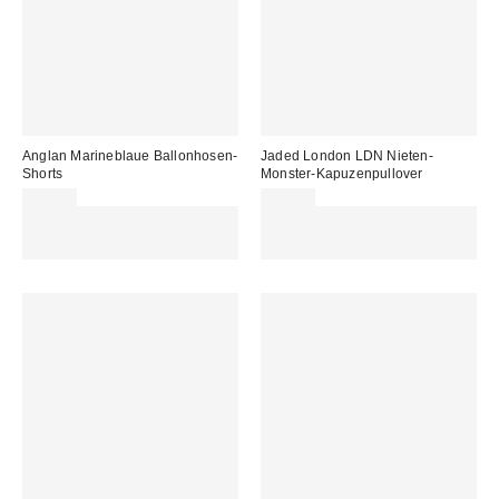
Anglan Marineblaue Ballonhosen-
Jaded London LDN Nieten-
Shorts
Monster-Kapuzenpullover
99,00 €
95,00 €
Für 60 € shoppen & 15 € RABATT
Für 60 € shoppen & 15 € RABATT
sichern. NUTZE DEN CODE:
sichern. NUTZE DEN CODE:
REFRESH
REFRESH