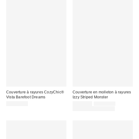
Couverture à rayures CozyChic®
Couverture en molleton à rayures
Vista Barefoot Dreams
Izzy Striped Monster
Prix
Prix
CA$259.00
CA$84.00
CA$129.00
courant
soldé
Temps limité seulement
:
: