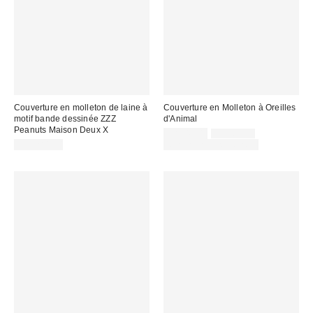
Couverture en molleton de laine à
Couverture en Molleton à Oreilles
motif bande dessinée ZZZ
d'Animal
Peanuts Maison Deux X
Prix
Prix
CA$49.00
CA$64.00
courant
soldé
CA$284.00
Temps limité seulement
:
: