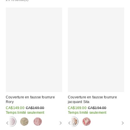
Couverture en fausse fourrure
Couverture en fausse fourrure
Rory
jacquard Sita
Prix
Prix
Prix
Prix
CA$149.00
CA$169.00
CA$169.00
CA$194.00
courant
courant
soldé
soldé
Temps limité seulement
Temps limité seulement
:
:
:
: