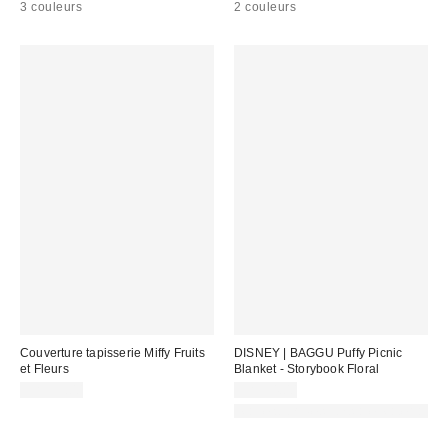
3 couleurs
2 couleurs
Couverture tapisserie Miffy Fruits
DISNEY | BAGGU Puffy Picnic
et Fleurs
Blanket - Storybook Floral
CA$59.00
CA$94.00
Made with Responsible Material