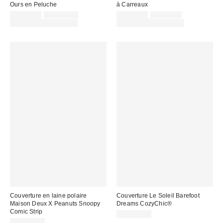
Ours en Peluche
à Carreaux
Prix
Prix
Prix
Prix
CA$74.00
CA$114.00
CA$69.00
CA$99.00
courant
courant
soldé
soldé
Temps limité seulement
Temps limité seulement
:
:
:
:
Couverture en laine polaire
Couverture Le Soleil Barefoot
Maison Deux X Peanuts Snoopy
Dreams CozyChic®
Comic Strip
CA$274.00
CA$284.00