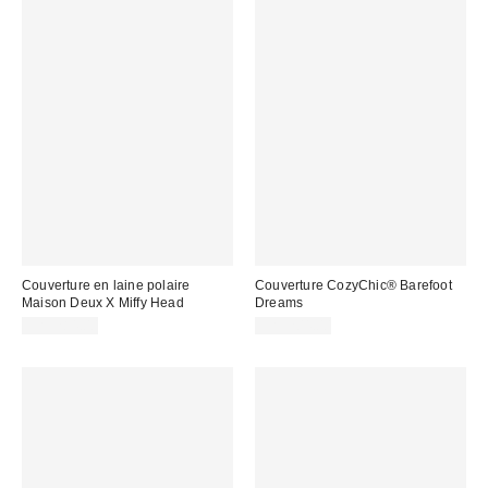
Couverture en laine polaire
Couverture CozyChic® Barefoot
Maison Deux X Miffy Head
Dreams
CA$284.00
CA$204.00