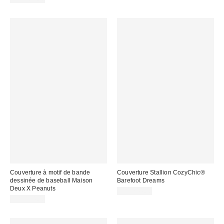
Couverture à motif de bande
Couverture Stallion CozyChic®
dessinée de baseball Maison
Barefoot Dreams
Deux X Peanuts
CA$244.00
CA$154.00