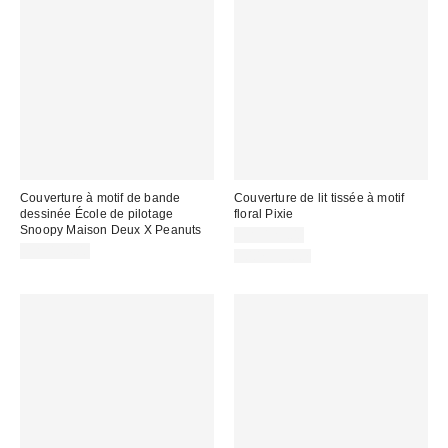
Couverture à motif de bande
Couverture de lit tissée à motif
dessinée École de pilotage
floral Pixie
Snoopy Maison Deux X Peanuts
CA$129.00
CA$154.00
100% Coton