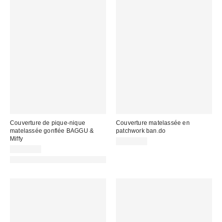
Couverture de pique-nique
Couverture matelassée en
matelassée gonflée BAGGU &
patchwork ban.do
Miffy
CA$59.00
CA$94.00
Made with Responsible Material