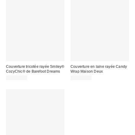
Couverture tricotée rayée Smiley®
Couverture en laine rayée Candy
CozyChic® de Barefoot Dreams
Wrap Maison Deux
CA$274.00
CA$259.00