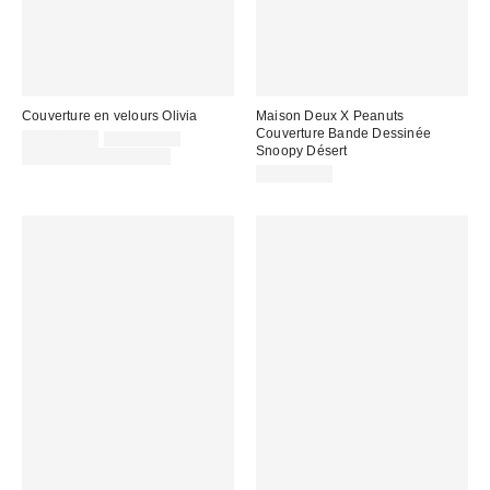
Couverture en velours Olivia
Maison Deux X Peanuts
Couverture Bande Dessinée
Prix
Prix
CA$139.00
CA$179.00
Snoopy Désert
courant
soldé
Temps limité seulement
:
:
CA$154.00