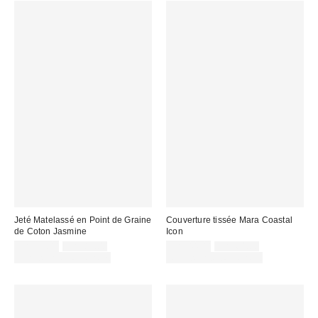
Jeté Matelassé en Point de Graine
Couverture tissée Mara Coastal
de Coton Jasmine
Icon
Prix
Prix
Prix
Prix
CA$79.00
CA$89.00
CA$44.00
CA$64.00
courant
courant
soldé
soldé
Temps limité seulement
Temps limité seulement
:
:
:
: