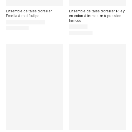
Ensemble de taies d'oreiller
Ensemble de taies d'oreiller Riley
Emelia à motif tulipe
en coton à fermeture à pression
froncée
CA$54.00 – CA$64.00
CA$79.00
100% Coton
100 % Coton