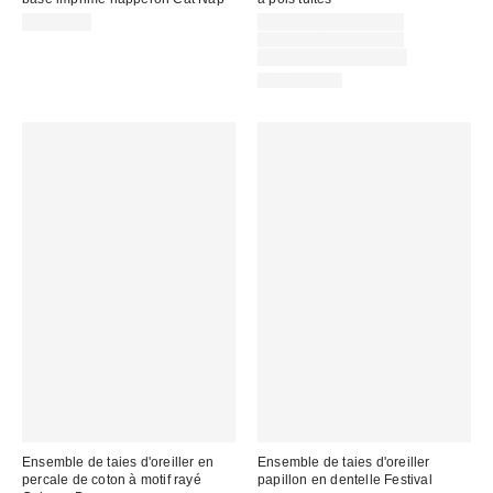
Prix
CA$54.00
CA$44.00 – CA$54.00
soldé
Prix
CA$54.00 – CA$64.00
courant
:
Temps limité seulement
:
100% Coton
Ensemble de taies d'oreiller en
Ensemble de taies d'oreiller
percale de coton à motif rayé
papillon en dentelle Festival