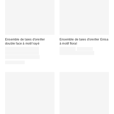
Ensemble de taies d'oreiller
Ensemble de taies d'oreiller Enisa
double face à motif rayé
à motif floral
Prix
Prix
Prix
CA$54.00 – CA$69.00
CA$44.00
CA$54.00
courant
soldé
Prix
soldé
CA$64.00 – CA$79.00
Temps limité seulement
:
courant
:
:
Temps limité seulement
:
100% Coton