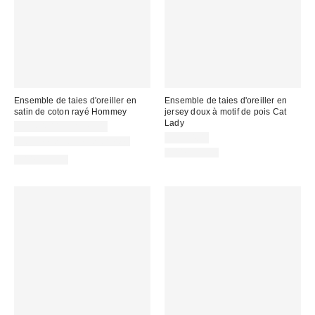
Ensemble de taies d'oreiller en
Ensemble de taies d'oreiller en
satin de coton rayé Hommey
jersey doux à motif de pois Cat
Lady
CA$64.00 – CA$79.00
CA$54.00
Nouvelles couleurs offertes
100% Coton
100% Coton