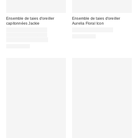
Ensemble de taies d'oreiller
Ensemble de taies d'oreiller
capitonnées Jackie
Aurelia Floral Icon
Prix
CA$44.00 – CA$54.00
CA$39.00 – CA$54.00
soldé
Prix
CA$53.00 – CA$64.00
100% Coton
courant
:
Temps limité seulement
:
100% Coton