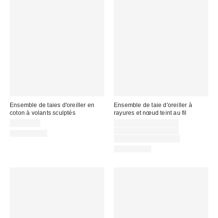
Ensemble de taies d'oreiller en
Ensemble de taie d'oreiller à
coton à volants sculptés
rayures et nœud teint au fil
Prix
CA$64.00
CA$44.00 – CA$54.00
soldé
Prix
CA$54.00 – CA$64.00
100% Coton
courant
:
Temps limité seulement
:
100% Coton