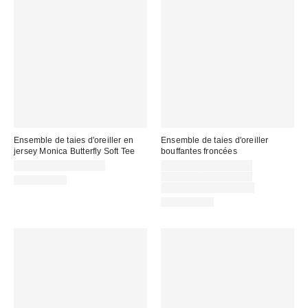
Ensemble de taies d'oreiller en
Ensemble de taies d'oreiller
jersey Monica Butterfly Soft Tee
bouffantes froncées
Prix
CA$54.00 – CA$64.00
CA$54.00 – CA$69.00
soldé
Prix
CA$64.00 – CA$79.00
100% Coton
courant
:
Temps limité seulement
:
100% Coton