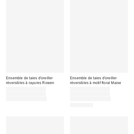
Ensemble de taies d'oreiller
Ensemble de taies d'oreiller
réversibles à rayures Rowen
réversibles à motif floral Maise
Prix
Prix
CA$44.00 – CA$54.00
CA$44.00 – CA$54.00
soldé
Prix
soldé
Prix
CA$54.00 – CA$64.00
CA$54.00 – CA$64.00
courant
courant
:
:
Temps limité seulement
Temps limité seulement
:
:
100% Coton