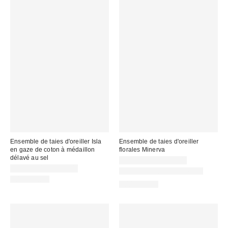
Ensemble de taies d'oreiller Isla
Ensemble de taies d'oreiller
en gaze de coton à médaillon
florales Minerva
délavé au sel
CA$39.00 – CA$54.00
CA$64.00 – CA$79.00
Nouvelles couleurs offertes
100% Coton
100% Coton