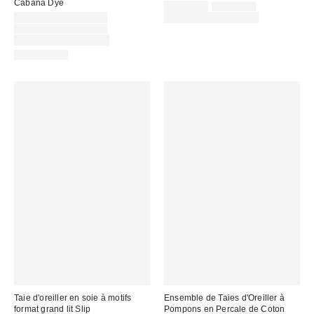
Cabana Dye
Prix
Prix
CA$59.00
CA$79.00
courant
Prix
soldé
CA$44.00 – CA$54.00
Temps limité seulement
:
soldé
Prix
:
CA$54.00 – CA$64.00
courant
:
Temps limité seulement
:
100% Coton
Taie d'oreiller en soie à motifs
Ensemble de Taies d'Oreiller à
format grand lit Slip
Pompons en Percale de Coton