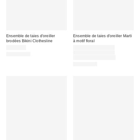
Ensemble de taies d'oreiller
Ensemble de taies d'oreiller Marti
brodées Bikini Clothesline
à motif floral
Prix
CA$64.00
CA$44.00 – CA$54.00
soldé
Prix
CA$54.00 – CA$64.00
100% Coton
courant
:
Temps limité seulement
:
100% Coton