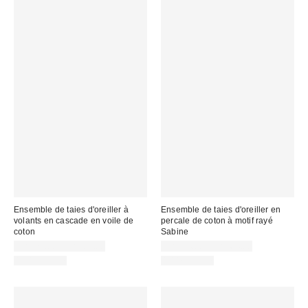
Ensemble de taies d'oreiller à
Ensemble de taies d'oreiller en
volants en cascade en voile de
percale de coton à motif rayé
coton
Sabine
CA$79.00 – CA$89.00
CA$54.00 – CA$64.00
100% Coton
100% Coton