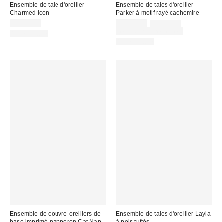
Ensemble de taie d'oreiller
Ensemble de taies d'oreiller
Charmed Icon
Parker à motif rayé cachemire
Prix
Prix
CA$54.00
CA$44.00
CA$54.00
courant
soldé
Temps limité seulement
100% Coton
:
:
100% Coton
Ensemble de couvre-oreillers de
Ensemble de taies d'oreiller Layla
base imprimé napperon Cat Nap
à pois tuftés