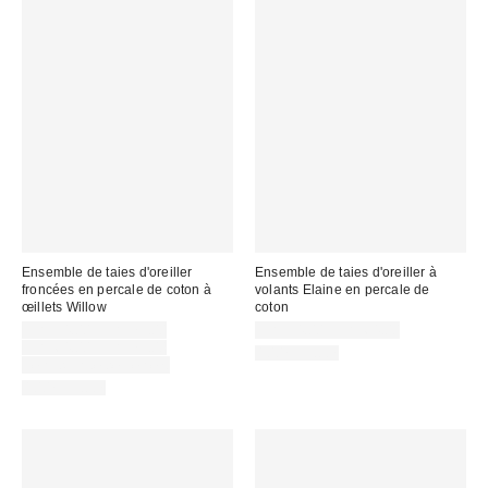
Ensemble de taies d'oreiller
Ensemble de taies d'oreiller à
froncées en percale de coton à
volants Elaine en percale de
œillets Willow
coton
Prix
CA$54.00 – CA$79.00
CA$54.00 – CA$64.00
soldé
Prix
CA$64.00 – CA$79.00
100% Coton
courant
:
Temps limité seulement
:
100% Coton