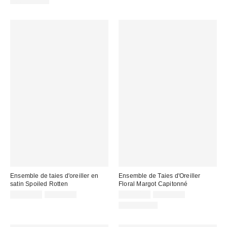
100% Coton
Ensemble de taies d'oreiller en
Ensemble de Taies d'Oreiller
satin Spoiled Rotten
Floral Margot Capitonné
Prix
Prix
Prix
Prix
CA$33.99
CA$64.00
CA$40.99
CA$54.00
courant
courant
soldé
soldé
100% Coton
:
:
:
: