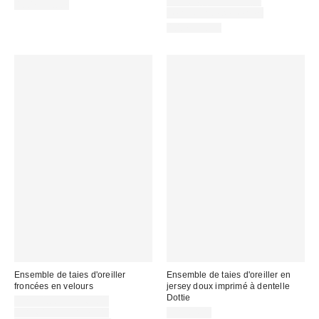
soldé
Prix
CA$64.00 – CA$79.00
100% Coton
courant
:
Temps limité seulement
:
100% Coton
Ensemble de taies d'oreiller
Ensemble de taies d'oreiller en
froncées en velours
jersey doux imprimé à dentelle
Dottie
Prix
CA$54.00 – CA$69.00
soldé
Prix
CA$64.00 – CA$79.00
CA$64.00