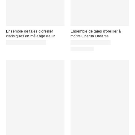
Ensemble de taies d'oreiller
Ensemble de taies d'oreiller à
classiques en mélange de lin
motifs Cherub Dreams
CA$79.00 – CA$89.00
CA$54.00 – CA$64.00
100% Coton