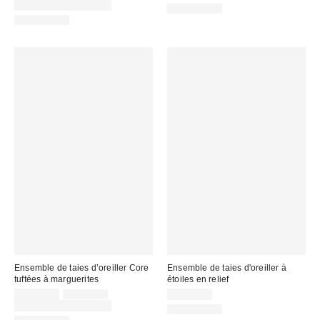
courant
:
Temps limité seulement
100% Coton
:
100% Coton
Ensemble de taies d’oreiller Core
Ensemble de taies d'oreiller à
tuftées à marguerites
étoiles en relief
Prix
Prix
CA$54.00
CA$64.00
CA$64.00
courant
soldé
Temps limité seulement
100% Coton
:
: