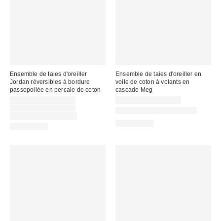
Ensemble de taies d'oreiller
Ensemble de taies d'oreiller en
Jordan réversibles à bordure
voile de coton à volants en
passepoilée en percale de coton
cascade Meg
Prix
CA$44.00 – CA$54.00
CA$79.00 – CA$89.00
soldé
Prix
CA$54.00 – CA$64.00
Nouvelles couleurs offertes
courant
:
Temps limité seulement
:
100% Coton
100% Coton