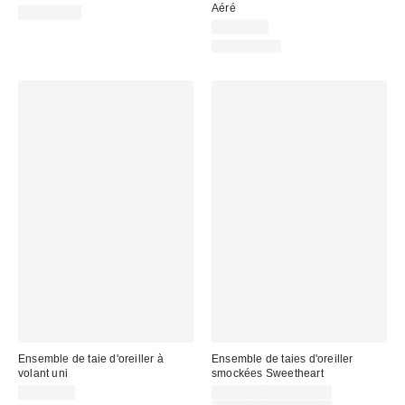
Aéré
CA$154.00
CA$54.00
100% Coton
Ensemble de taie d'oreiller à
Ensemble de taies d'oreiller
volant uni
smockées Sweetheart
Prix
CA$54.00
CA$54.00 – CA$69.00