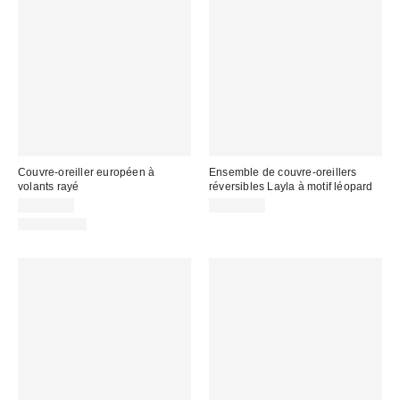
Couvre-oreiller européen à
Ensemble de couvre-oreillers
volants rayé
réversibles Layla à motif léopard
CA$54.00
CA$54.00
100% Coton