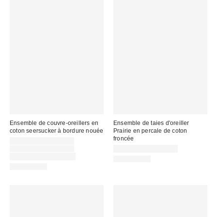
Ensemble de couvre-oreillers en
Ensemble de taies d'oreiller
coton seersucker à bordure nouée
Prairie en percale de coton
froncée
Prix
CA$54.00 – CA$69.00
soldé
Prix
CA$64.00 – CA$79.00
CA$64.00 – CA$79.00
courant
:
Temps limité seulement
100% Coton
:
100% Coton