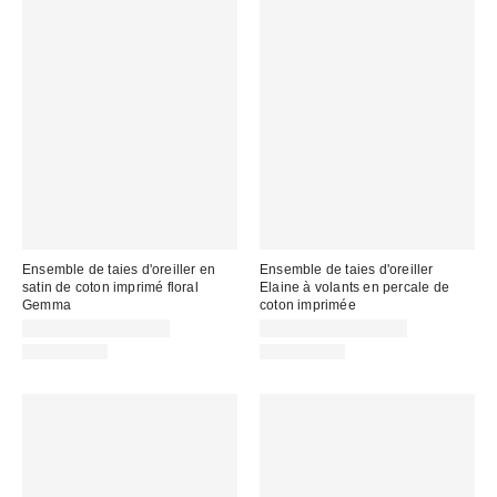
Ensemble de taies d'oreiller en
Ensemble de taies d'oreiller
satin de coton imprimé floral
Elaine à volants en percale de
Gemma
coton imprimée
CA$54.00 – CA$64.00
CA$54.00 – CA$64.00
100% Coton
100% Coton