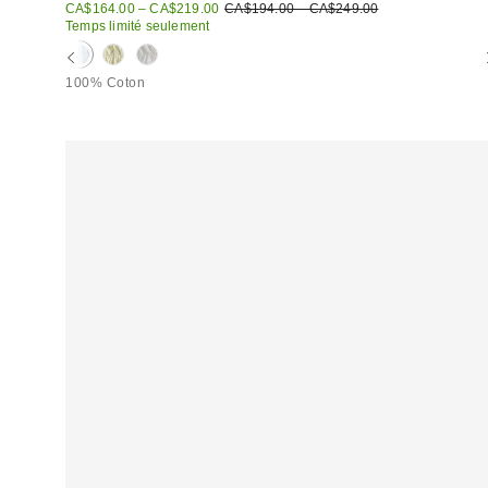
Prix
Prix
CA$164.00 – CA$219.00
CA$194.00 – CA$249.00
courant
soldé
Temps limité seulement
:
:
100% Coton