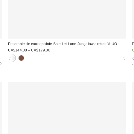
Ensemble de courtepointe Soleil et Lune Jungalow exclusif à UO
E
P
CA$144.00 – CA$179.00
s
: