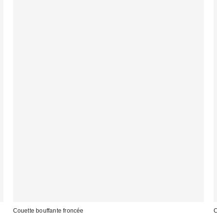
Couette bouffante froncée
C