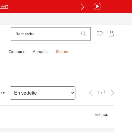
NANT
e
Cadeaux
Marques
Soldes
1
1
ier:
Voir
3
4
6