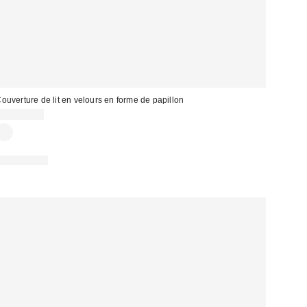
ouverture de lit en velours en forme de papillon
CA$259.00
100% Coton