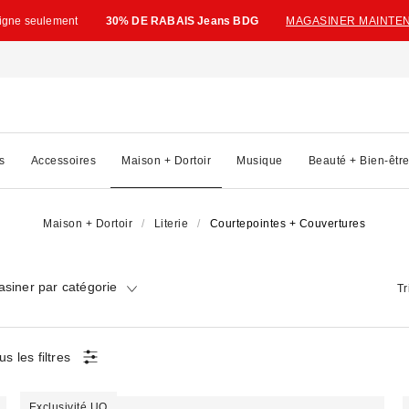
ligne seulement
30% DE RABAIS Jeans BDG
MAGASINER MAINTE
s
Accessoires
Maison + Dortoir
Musique
Beauté + Bien-êtr
Maison + Dortoir
Literie
Courtepointes + Couvertures
siner par catégorie
Tr
us les filtres
Exclusivité UO