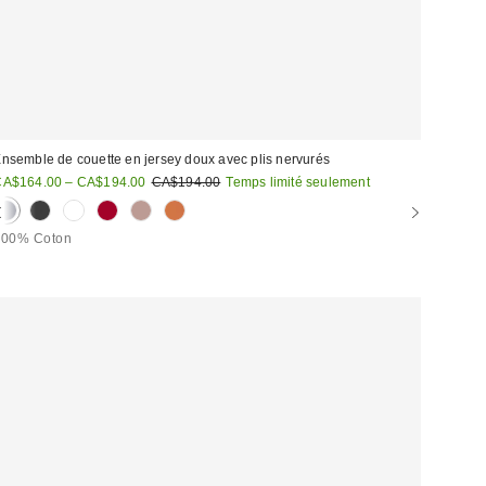
nsemble de couette en jersey doux avec plis nervurés
rix
Prix
CA$164.00 – CA$194.00
CA$194.00
Temps limité seulement
courant
oldé
:
100% Coton