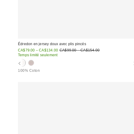
Édredon en jersey doux avec plis pincés
Prix
Prix
CA$79.00 – CA$134.00
CA$99.00 – CA$154.00
courant
soldé
Temps limité seulement
:
:
100% Coton