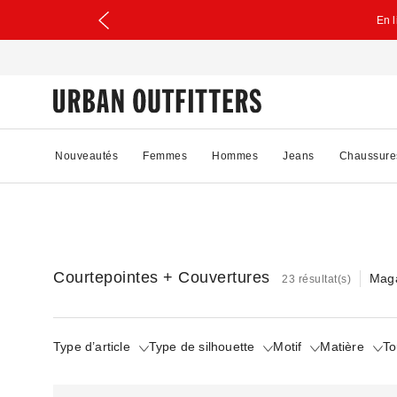
En 
Nouveautés
Femmes
Hommes
Jeans
Chaussure
Courtepointes + Couvertures
Maga
23 résultat(s)
Type d’article
Type de silhouette
Motif
Matière
To