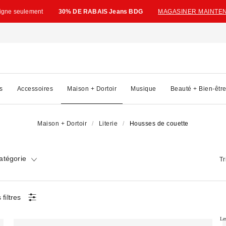
ligne seulement
30% DE RABAIS Jeans BDG
MAGASINER MAINTE
s
Accessoires
Maison + Dortoir
Musique
Beauté + Bien-êtr
Maison + Dortoir
Literie
Housses de couette
atégorie
Tr
 filtres
Le