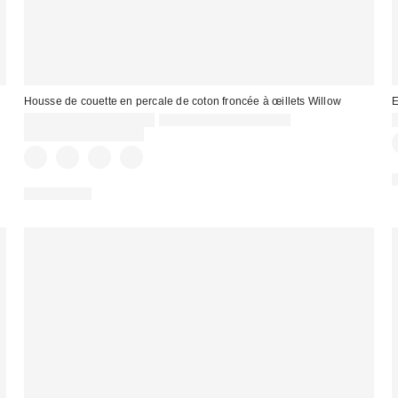
Housse de couette en percale de coton froncée à œillets Willow
E
Prix
Prix
CA$139.00 – CA$189.00
CA$169.00 – CA$219.00
courant
soldé
Temps limité seulement
:
:
100% Coton