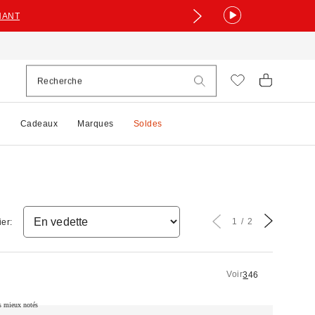
NANT
e
Cadeaux
Marques
Soldes
1
2
ier:
Voir
3
4
6
s mieux notés