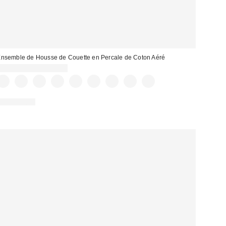
nsemble de Housse de Couette en Percale de Coton Aéré
CA$99.00 – CA$154.00
100% Coton