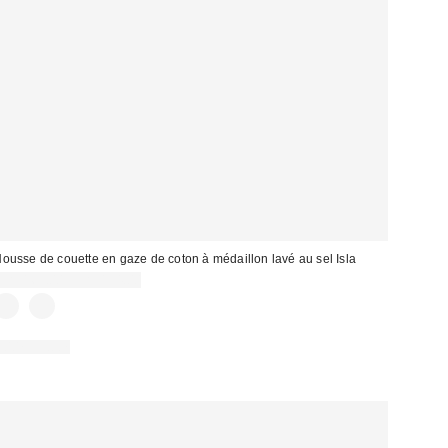
ousse de couette en gaze de coton à médaillon lavé au sel Isla
CA$169.00 – CA$194.00
100% Coton