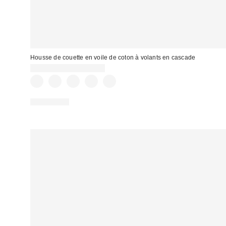
Housse de couette en voile de coton à volants en cascade
CA$234.00 – CA$284.00
100% Coton