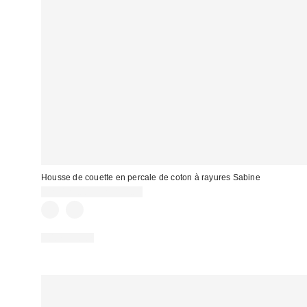
Housse de couette en percale de coton à rayures Sabine
CA$129.00 – CA$154.00
100% Coton