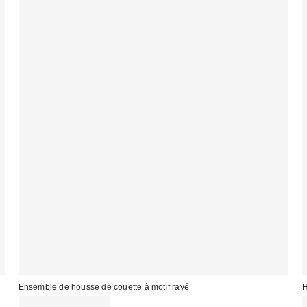
Ensemble de housse de couette à motif rayé
H
CA$79.00 – CA$99.00