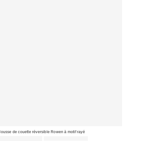
ousse de couette réversible Rowen à motif rayé
Prix
Prix
CA$74.00 – CA$124.00
CA$99.00 – CA$154.00