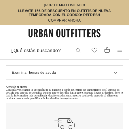
¡POR TIEMPO LIMITADO!
LLÉVATE 15€ DE DESCUENTO EN OUTFITS DE NUEVA
TEMPORADA CON EL CÓDIGO: REFRESH
COMPRAR AHORA
Examinar temas de ayuda
Atención al cliente
Continúa verificando la ubicación de tu paquete a través del enlace de seguimiento
aquí
, aunque es
posible que esto no se actualice durante uno o dos días hasta que el paquete llegue al destino. Esto te
dará la información más actualizada; desafortunadamente, nuestro equipo de atención al cliente no
tendrá acceso a nada que difiera de los detalles de seguimiento.