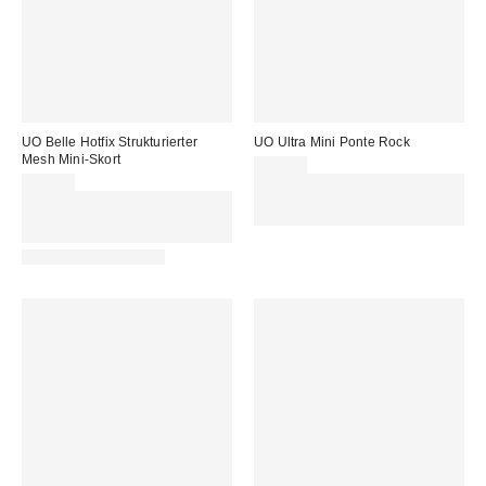
UO Belle Hotfix Strukturierter
UO Ultra Mini Ponte Rock
Mesh Mini-Skort
49,00 €
49,00 €
Für 60 € shoppen & 15 € RABATT
Für 60 € shoppen & 15 € RABATT
sichern. NUTZE DEN CODE:
sichern. NUTZE DEN CODE:
REFRESH
REFRESH
Neue Farbe erhältlich