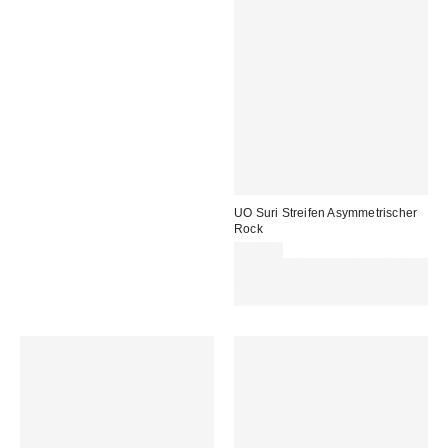
UO Suri Streifen Asymmetrischer
Rock
55,00 €
Für 60 € shoppen & 15 € RABATT
sichern. NUTZE DEN CODE:
REFRESH