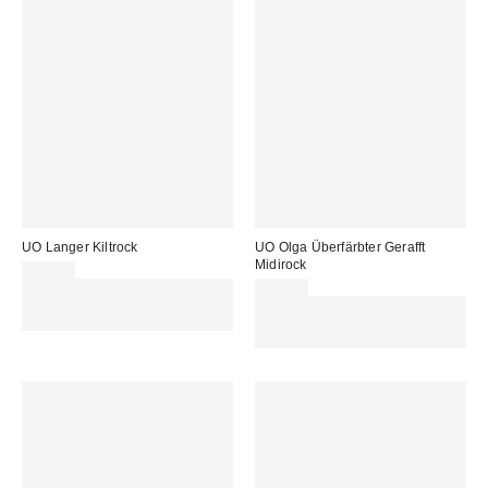
UO Langer Kiltrock
UO Olga Überfärbter Gerafft
Midirock
59,00 €
Für 60 € shoppen & 15 € RABATT
65,00 €
sichern. NUTZE DEN CODE:
Für 60 € shoppen & 15 € RABATT
REFRESH
sichern. NUTZE DEN CODE:
REFRESH