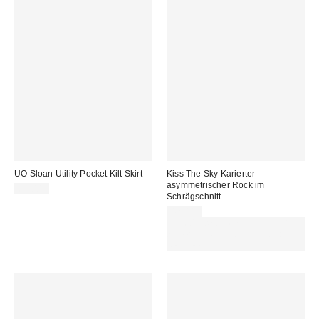
UO Sloan Utility Pocket Kilt Skirt
Kiss The Sky Karierter
asymmetrischer Rock im
65,00 €
Schrägschnitt
42,00 €
Für 60 € shoppen & 15 € RABATT
sichern. NUTZE DEN CODE:
REFRESH