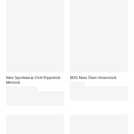
Nike Sportswear Chill Rippstrick-
BDG Maia Ösen-Hosenrock
Minirock
59,00 €
54,00 € – 55,00 €
Für 60 € shoppen & 15 € RABATT
Für 60 € shoppen & 15 € RABATT
sichern. NUTZE DEN CODE:
sichern. NUTZE DEN CODE:
REFRESH
REFRESH