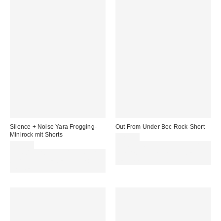
Silence + Noise Yara Frogging-
Out From Under Bec Rock-Short
Minirock mit Shorts
32,00 €
45,00 €
Für 60 € shoppen & 15 € RABATT
Für 60 € shoppen & 15 € RABATT
sichern. NUTZE DEN CODE:
sichern. NUTZE DEN CODE:
REFRESH
REFRESH