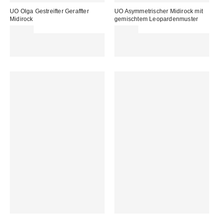
UO Olga Gestreifter Geraffter
UO Asymmetrischer Midirock mit
Midirock
gemischtem Leopardenmuster
65,00 €
55,00 €
Für 60 € shoppen & 15 € RABATT
Für 60 € shoppen & 15 € RABATT
sichern. NUTZE DEN CODE:
sichern. NUTZE DEN CODE:
REFRESH
REFRESH