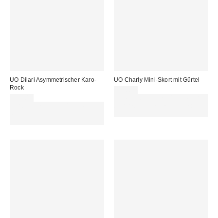
UO Dilari Asymmetrischer Karo-
UO Charly Mini-Skort mit Gürtel
Rock
49,00 €
59,00 €
Für 60 € shoppen & 15 € RABATT
Für 60 € shoppen & 15 € RABATT
sichern. NUTZE DEN CODE:
sichern. NUTZE DEN CODE:
REFRESH
REFRESH