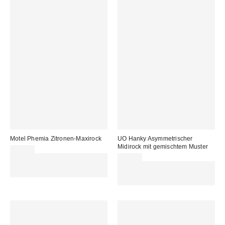
Motel Phemia Zitronen-Maxirock
UO Hanky Asymmetrischer
Midirock mit gemischtem Muster
48,00 €
Für 60 € shoppen & 15 € RABATT
55,00 €
sichern. NUTZE DEN CODE:
Für 60 € shoppen & 15 € RABATT
REFRESH
sichern. NUTZE DEN CODE:
REFRESH