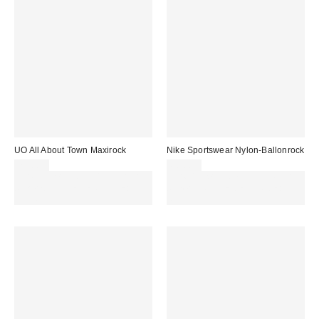
UO All About Town Maxirock
Nike Sportswear Nylon-Ballonrock
75,00 €
60,00 €
Für 60 € shoppen & 15 € RABATT
Für 60 € shoppen & 15 € RABATT
sichern. NUTZE DEN CODE:
sichern. NUTZE DEN CODE:
REFRESH
REFRESH