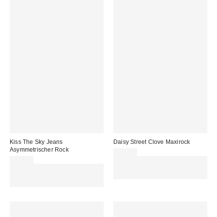
Kiss The Sky Jeans
Daisy Street Clove Maxirock
Asymmetrischer Rock
41,00 €
42,00 €
Für 60 € shoppen & 15 € RABATT
Für 60 € shoppen & 15 € RABATT
sichern. NUTZE DEN CODE:
sichern. NUTZE DEN CODE:
REFRESH
REFRESH