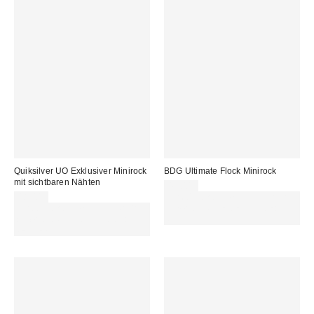
Quiksilver UO Exklusiver Minirock
BDG Ultimate Flock Minirock
mit sichtbaren Nähten
49,00 €
48,00 €
Für 60 € shoppen & 15 € RABATT
Für 60 € shoppen & 15 € RABATT
sichern. NUTZE DEN CODE:
sichern. NUTZE DEN CODE:
REFRESH
REFRESH