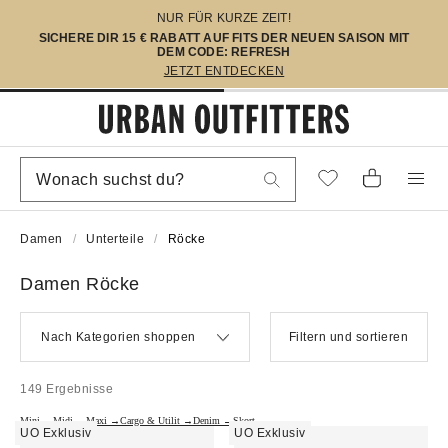
NUR FÜR KURZE ZEIT!
SICHERE DIR 15 € RABATT AUF FITS DER NEUEN SAISON MIT
DEM CODE: REFRESH
JETZT ENTDECKEN
Damen
Unterteile
Röcke
Damen Röcke
Nach Kategorien shoppen
Filtern und sortieren
149 Ergebnisse
Mini →
Midi →
Maxi →
Cargo & Utilit →
Denim →
Skort →
UO Exklusiv
UO Exklusiv