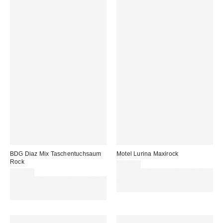
BDG Diaz Mix Taschentuchsaum
Motel Lurina Maxirock
Rock
43,00 €
55,00 €
Für 60 € shoppen & 15 € RABATT
Für 60 € shoppen & 15 € RABATT
sichern. NUTZE DEN CODE:
sichern. NUTZE DEN CODE:
REFRESH
REFRESH