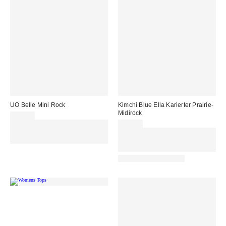
UO Belle Mini Rock
Kimchi Blue Ella Karierter Prairie-
Midirock
35,00 €
Für 60 € shoppen & 15 € RABATT
59,00 €
sichern. NUTZE DEN CODE:
Für 60 € shoppen & 15 € RABATT
REFRESH
sichern. NUTZE DEN CODE:
REFRESH
Neue Farbe erhältlich