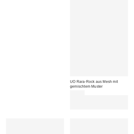
UO Rara-Rock aus Mesh mit
gemischtem Muster
45,00 €
Für 60 € shoppen & 15 € RABATT
sichern. NUTZE DEN CODE:
REFRESH