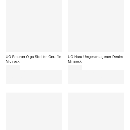
UO Brauner Olga Streifen Geraffte
UO Nara Umgeschlagener Denim-
Midirock
Minirock
65,00 €
59,00 €
Für 60 € shoppen & 15 € RABATT
Für 60 € shoppen & 15 € RABATT
sichern. NUTZE DEN CODE:
sichern. NUTZE DEN CODE:
REFRESH
REFRESH