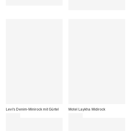
REFRESH
sichern. NUTZE DEN CODE:
REFRESH
Levi's Denim-Minirock mit Gürtel
Motel Laykha Midirock
59,00 €
40,00 €
Für 60 € shoppen & 15 € RABATT
Für 60 € shoppen & 15 € RABATT
sichern. NUTZE DEN CODE:
sichern. NUTZE DEN CODE:
REFRESH
REFRESH