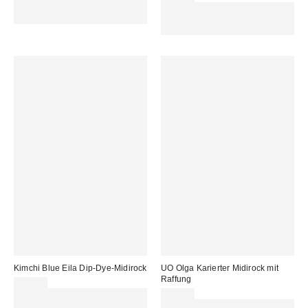
sichern. NUTZE DEN CODE:
Für 60 € shoppen & 15 € RABATT
REFRESH
sichern. NUTZE DEN CODE:
REFRESH
Kimchi Blue Eila Dip-Dye-Midirock
UO Olga Karierter Midirock mit
Raffung
75,00 €
Für 60 € shoppen & 15 € RABATT
65,00 €
sichern. NUTZE DEN CODE:
Für 60 € shoppen & 15 € RABATT