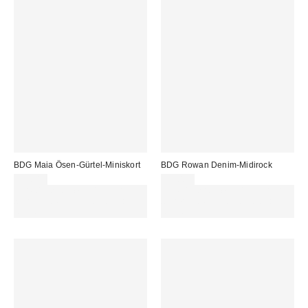
BDG Maia Ösen-Gürtel-Miniskort
BDG Rowan Denim-Midirock
59,00 €
59,00 €
Für 60 € shoppen & 15 € RABATT
Für 60 € shoppen & 15 € RABATT
sichern. NUTZE DEN CODE:
sichern. NUTZE DEN CODE:
REFRESH
REFRESH