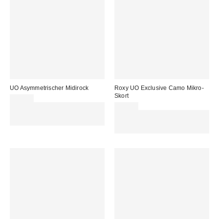
UO Asymmetrischer Midirock
Roxy UO Exclusive Camo Mikro-
Skort
55,00 €
Für 60 € shoppen & 15 € RABATT
54,00 €
sichern. NUTZE DEN CODE:
Für 60 € shoppen & 15 € RABATT
REFRESH
sichern. NUTZE DEN CODE:
REFRESH