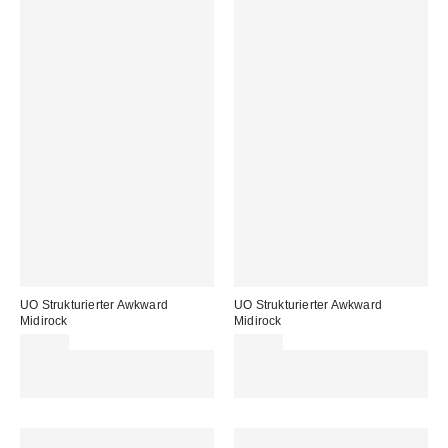
UO Strukturierter Awkward
UO Strukturierter Awkward
Midirock
Midirock
55,00 €
55,00 €
Für 60 € shoppen & 15 € RABATT
Für 60 € shoppen & 15 € RABATT
sichern. NUTZE DEN CODE:
sichern. NUTZE DEN CODE:
REFRESH
REFRESH