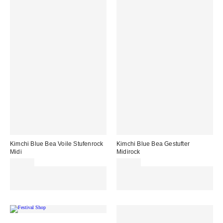
Kimchi Blue Bea Voile Stufenrock
Kimchi Blue Bea Gestufter
Midi
Midirock
59,00 €
65,00 €
Für 60 € shoppen & 15 € RABATT
Für 60 € shoppen & 15 € RABATT
sichern. NUTZE DEN CODE:
sichern. NUTZE DEN CODE:
REFRESH
REFRESH