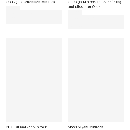
UO Gigi Taschentuch-Minirock
UO Olga Minirock mit Schnürung
und plissierter Optik
39,00 €
Für 60 € shoppen & 15 € RABATT
55,00 €
sichern. NUTZE DEN CODE:
Für 60 € shoppen & 15 € RABATT
REFRESH
sichern. NUTZE DEN CODE:
REFRESH
BDG Ultimativer Minirock
Motel Niyani Minirock