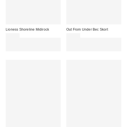
Lioness Shoreline Midirock
Out From Under Bec Skort
68,00 €
32,00 €
Für 60 € shoppen & 15 € RABATT
Für 60 € shoppen & 15 € RABATT
sichern. NUTZE DEN CODE:
sichern. NUTZE DEN CODE:
REFRESH
REFRESH