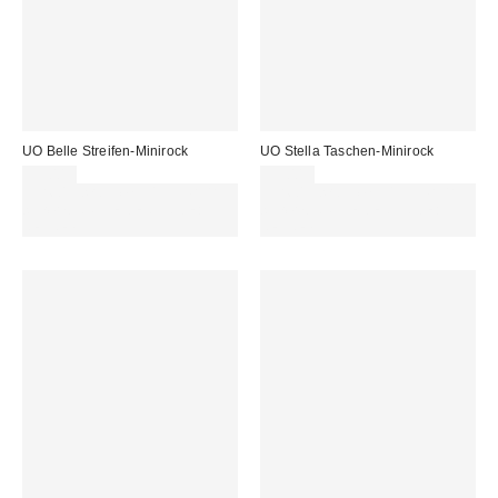
UO Belle Streifen-Minirock
UO Stella Taschen-Minirock
39,00 €
59,00 €
Für 60 € shoppen & 15 € RABATT
Für 60 € shoppen & 15 € RABATT
sichern. NUTZE DEN CODE:
sichern. NUTZE DEN CODE:
REFRESH
REFRESH