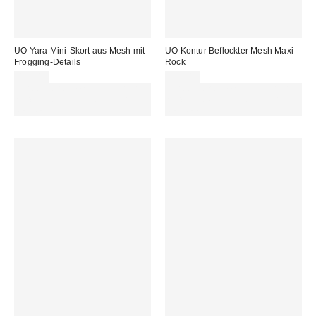
UO Yara Mini-Skort aus Mesh mit
UO Kontur Beflockter Mesh Maxi
Frogging-Details
Rock
45,00 €
55,00 €
Für 60 € shoppen & 15 € RABATT
Für 60 € shoppen & 15 € RABATT
sichern. NUTZE DEN CODE:
sichern. NUTZE DEN CODE:
REFRESH
REFRESH