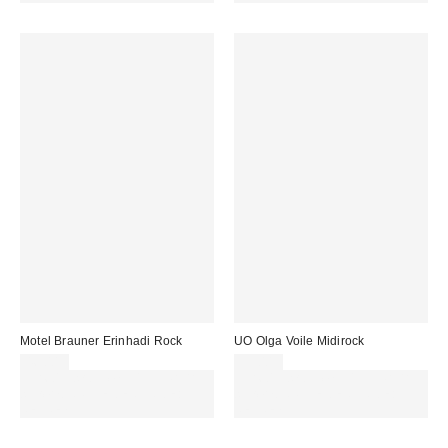
Motel Brauner Erinhadi Rock
UO Olga Voile Midirock
46,00 €
59,00 €
Für 60 € shoppen & 15 € RABATT
Für 60 € shoppen & 15 € RABATT
sichern. NUTZE DEN CODE:
sichern. NUTZE DEN CODE:
REFRESH
REFRESH