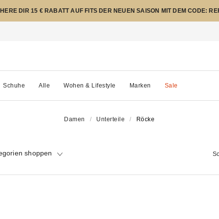
CHERE DIR 15 € RABATT AUF FITS DER NEUEN SAISON MIT DEM CODE: R
Schuhe
Alle
Wohen & Lifestyle
Marken
Sale
Damen
Unterteile
Röcke
egorien shoppen
So