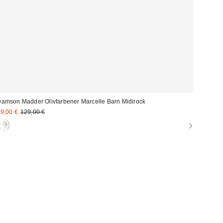
amson Madder Olivfarbener Marcelle Barn Midirock
ale
Original
9,00 €
129,00 €
Preis:
reis: