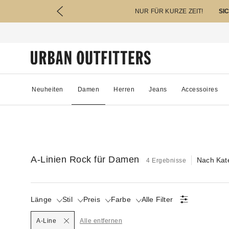
NUR FÜR KURZE ZEIT!
SI
Neuheiten
Damen
Herren
Jeans
Accessoires
A-Linien Rock für Damen
Nach Kat
4 Ergebnisse
Länge
Stil
Preis
Farbe
Alle Filter
Selected
A-Line
Alle entfernen