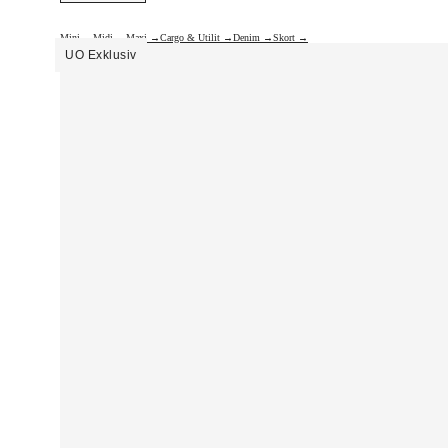
Mini →
Midi →
Maxi →
Cargo & Utilit →
Denim →
Skort →
UO Exklusiv