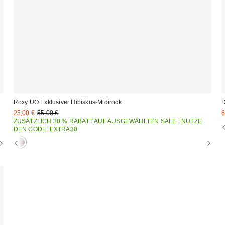
Roxy UO Exklusiver Hibiskus-Midirock
D
Sale
Original
S
25,00 €
55,00 €
6
Preis:
Preis:
P
ZUSÄTZLICH 30 % RABATT AUF AUSGEWÄHLTEN SALE : NUTZE
DEN CODE: EXTRA30