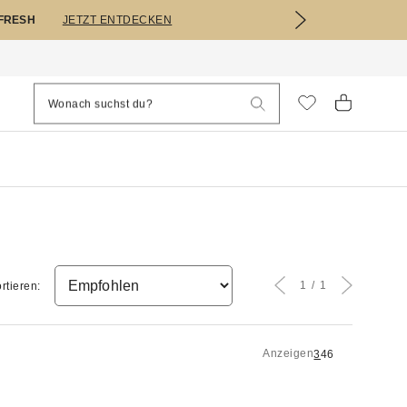
EFRESH
JETZT ENTDECKEN
1
1
rtieren:
Anzeigen
3
4
6