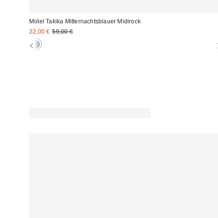
Motel Takika Mitternachtsblauer Midirock
Sale
Original
22,00 €
59,00 €
Preis:
Preis: