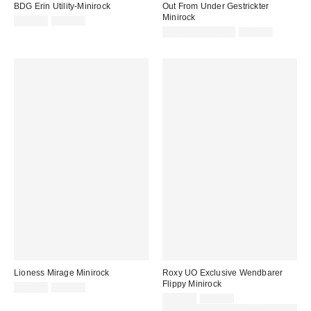
BDG Erin Utility-Minirock
Out From Under Gestrickter
Minirock
Sale
Original
22,00 €
49,00 €
Preis:
Preis:
Sale
Original
12,00 € – 18,00 €
45,00 €
Preis:
Preis:
Lioness Mirage Minirock
Roxy UO Exclusive Wendbarer
Flippy Minirock
Sale
Original
15,00 €
75,00 €
Preis:
Preis:
Sale
Original
29,00 €
55,00 €
Preis:
Preis:
ZUSÄTZLICH 30 % RABATT AUF