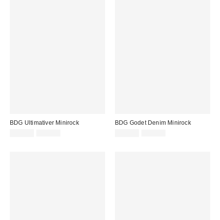
BDG Ultimativer Minirock
BDG Godet Denim Minirock
Sale
Original
Sale
Original
22,00 €
45,00 €
29,00 €
59,00 €
Preis:
Preis:
Preis:
Preis: