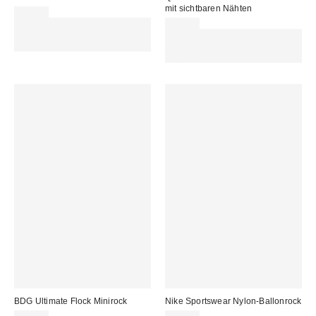
mit sichtbaren Nähten
59,00 €
Für 60 € shoppen & 15 € RABATT
48,00 €
sichern. NUTZE DEN CODE:
Für 60 € shoppen & 15 € RABATT
REFRESH
sichern. NUTZE DEN CODE:
REFRESH
BDG Ultimate Flock Minirock
Nike Sportswear Nylon-Ballonrock