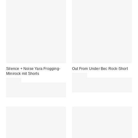
Silence + Noise Yara Frogging-
Out From Under Bec Rock-Short
Minirock mit Shorts
32,00 €
45,00 €
Für 60 € shoppen & 15 € RABATT
Für 60 € shoppen & 15 € RABATT
sichern. NUTZE DEN CODE:
sichern. NUTZE DEN CODE:
REFRESH
REFRESH