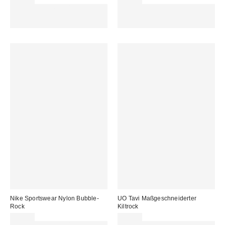
49,00 €
60,00 €
Für 60 € shoppen & 15 € RABATT
Für 60 € shoppen & 15 € RABATT
sichern. NUTZE DEN CODE:
sichern. NUTZE DEN CODE:
REFRESH
REFRESH
Nike Sportswear Nylon Bubble-
UO Tavi Maßgeschneiderter
Rock
Kiltrock
60,00 €
55,00 €