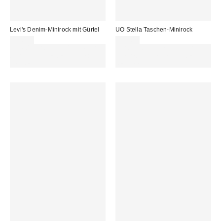
Levi's Denim-Minirock mit Gürtel
UO Stella Taschen-Minirock
59,00 €
59,00 €
Für 60 € shoppen & 15 € RABATT
Für 60 € shoppen & 15 € RABATT
sichern. NUTZE DEN CODE:
sichern. NUTZE DEN CODE:
REFRESH
REFRESH