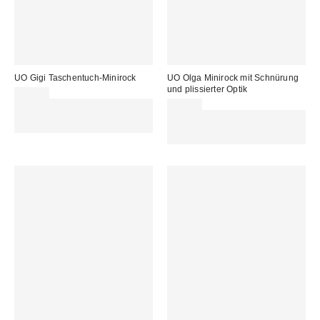
UO Gigi Taschentuch-Minirock
UO Olga Minirock mit Schnürung
und plissierter Optik
39,00 €
Für 60 € shoppen & 15 € RABATT
55,00 €
sichern. NUTZE DEN CODE:
Für 60 € shoppen & 15 € RABATT
REFRESH
sichern. NUTZE DEN CODE:
REFRESH