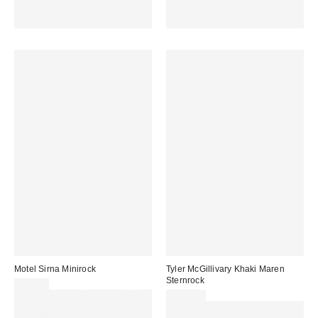
Für 60 € shoppen & 15 € RABATT
Für 60 € shoppen & 15 € RABATT
sichern. NUTZE DEN CODE:
sichern. NUTZE DEN CODE:
REFRESH
REFRESH
Motel Sirna Minirock
Tyler McGillivary Khaki Maren
Sternrock
40,00 €
Für 60 € shoppen & 15 € RABATT
190,00 €
sichern. NUTZE DEN CODE:
Für 60 € shoppen & 15 € RABATT
REFRESH
sichern. NUTZE DEN CODE: