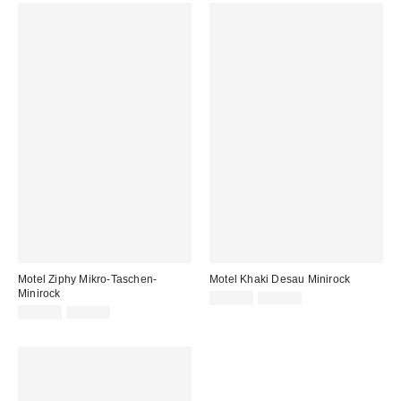
Motel Ziphy Mikro-Taschen-
Motel Khaki Desau Minirock
Minirock
Sale
Original
22,00 €
49,00 €
Preis:
Sale
Original
Preis:
20,00 €
45,00 €
Preis:
Preis: