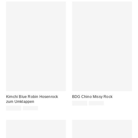
Kimchi Blue Robin Hosenrock
BDG Chino Missy Rock
zum Umklappen
Sale
Original
20,00 €
55,00 €
Preis:
Sale
Original
Preis:
20,00 €
55,00 €
Preis:
Preis: