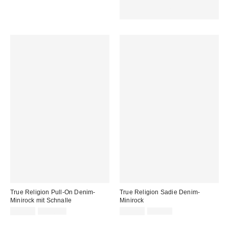
AUSGEWÄHLTEN SALE : NUTZE
DEN CODE: EXTRA30
True Religion Pull-On Denim-
True Religion Sadie Denim-
Minirock mit Schnalle
Minirock
Sale
Original
Sale
Original
75,00 €
139,00 €
55,00 €
99,00 €
Preis:
Preis:
Preis:
Preis: