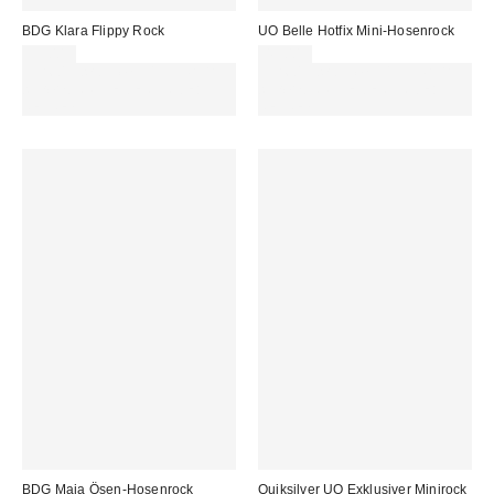
BDG Klara Flippy Rock
UO Belle Hotfix Mini-Hosenrock
55,00 €
45,00 €
Für 60 € shoppen & 15 € RABATT
Für 60 € shoppen & 15 € RABATT
sichern. NUTZE DEN CODE:
sichern. NUTZE DEN CODE:
REFRESH
REFRESH
BDG Maia Ösen-Hosenrock
Quiksilver UO Exklusiver Minirock