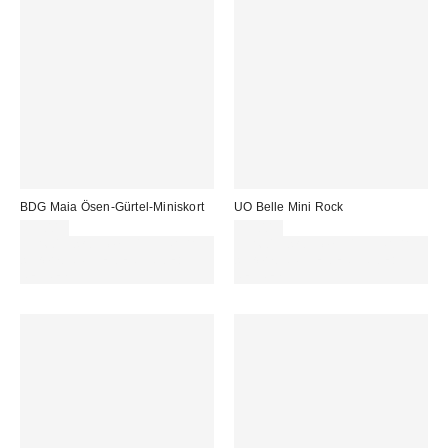
BDG Maia Ösen-Gürtel-Miniskort
UO Belle Mini Rock
59,00 €
35,00 €
Für 60 € shoppen & 15 € RABATT
Für 60 € shoppen & 15 € RABATT
sichern. NUTZE DEN CODE:
sichern. NUTZE DEN CODE:
REFRESH
REFRESH