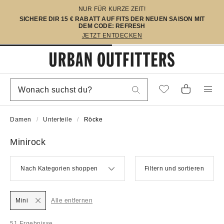
NUR FÜR KURZE ZEIT!
SICHERE DIR 15 € RABATT AUF FITS DER NEUEN SAISON MIT
DEM CODE: REFRESH
JETZT ENTDECKEN
Damen
Unterteile
Röcke
Minirock
Nach Kategorien shoppen
Filtern und sortieren
Mini
Alle entfernen
51 Ergebnisse