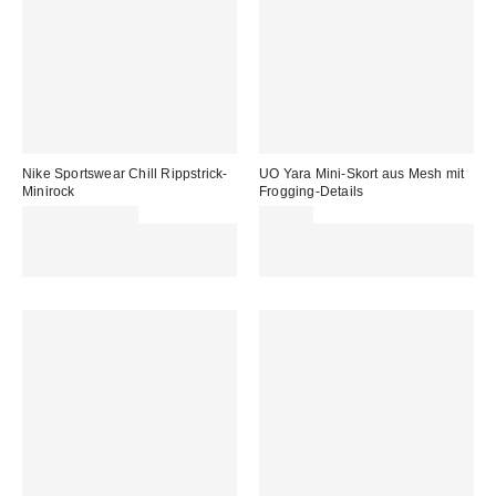
Nike Sportswear Chill Rippstrick-
UO Yara Mini-Skort aus Mesh mit
Minirock
Frogging-Details
54,00 € – 55,00 €
45,00 €
Für 60 € shoppen & 15 € RABATT
Für 60 € shoppen & 15 € RABATT
sichern. NUTZE DEN CODE:
sichern. NUTZE DEN CODE:
REFRESH
REFRESH