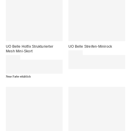
UO Belle Hotfix Strukturierter
UO Belle Streifen-Minirock
Mesh Mini-Skort
39,00 €
49,00 €
Für 60 € shoppen & 15 € RABATT
Für 60 € shoppen & 15 € RABATT
sichern. NUTZE DEN CODE:
sichern. NUTZE DEN CODE:
REFRESH
REFRESH
Neue Farbe erhältlich