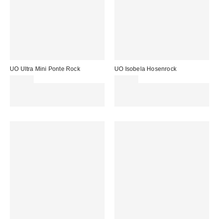
UO Ultra Mini Ponte Rock
UO Isobela Hosenrock
49,00 €
55,00 €
Für 60 € shoppen & 15 € RABATT
Für 60 € shoppen & 15 € RABATT
sichern. NUTZE DEN CODE:
sichern. NUTZE DEN CODE:
REFRESH
REFRESH