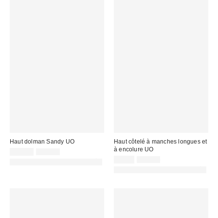
Haut dolman Sandy UO
Haut côtelé à manches longues et
à encolure UO
Prix
Prix
22,00 €
45,00 €
d'origine
remisé
Prix
Prix
9,00 €
39,00 €
PHOTOGRAPHIE RETOUCHÉE
:
d'origine
:
remisé
PHOTOGRAPHIE RETOUCHÉE
:
: