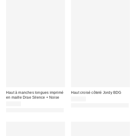
Haut à manches longues imprimé
Haut croisé côtelé Jordy BDG
en maille Drae Silence + Noise
35,00 €
29,00 €
PHOTOGRAPHIE RETOUCHÉE
PHOTOGRAPHIE RETOUCHÉE