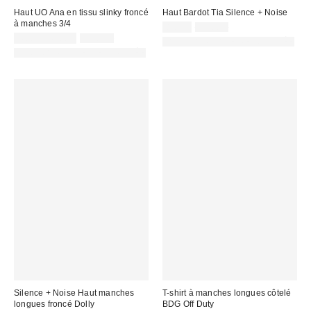
Haut UO Ana en tissu slinky froncé
Haut Bardot Tia Silence + Noise
à manches 3/4
Prix
Prix
8,00 €
39,00 €
d'origine
Prix
Prix
remisé
4,00 € – 6,00 €
29,00 €
PHOTOGRAPHIE RETOUCHÉE
:
d'origine
remisé
:
PHOTOGRAPHIE RETOUCHÉE
:
:
Silence + Noise Haut manches
T-shirt à manches longues côtelé
longues froncé Dolly
BDG Off Duty