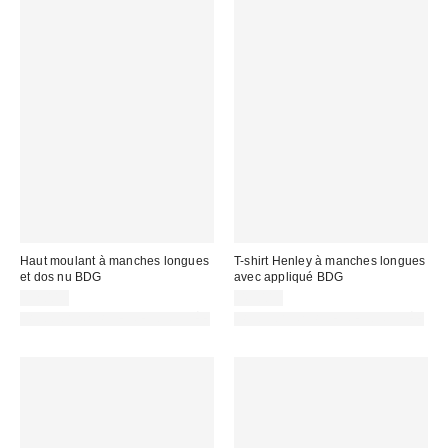
Haut moulant à manches longues
T-shirt Henley à manches longues
et dos nu BDG
avec appliqué BDG
32,00 €
45,00 €
PHOTOGRAPHIE RETOUCHÉE
PHOTOGRAPHIE RETOUCHÉE