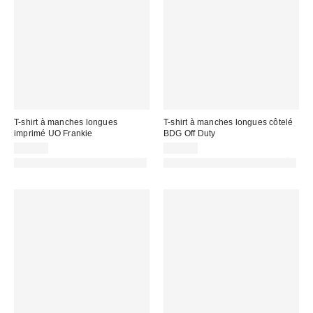
T-shirt à manches longues
T-shirt à manches longues côtelé
imprimé UO Frankie
BDG Off Duty
29,00 €
29,00 €
PHOTOGRAPHIE RETOUCHÉE
PHOTOGRAPHIE RETOUCHÉE