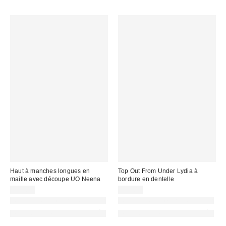
Haut à manches longues en
Top Out From Under Lydia à
maille avec découpe UO Neena
bordure en dentelle
29,00 €
35,00 €
Nouvelles couleurs disponibles
Nouvelles couleurs disponibles
PHOTOGRAPHIE RETOUCHÉE
PHOTOGRAPHIE RETOUCHÉE