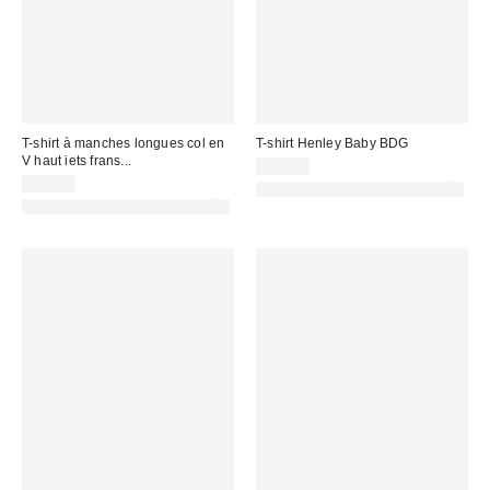
T-shirt à manches longues col en
T-shirt Henley Baby BDG
V haut iets frans...
35,00 €
29,00 €
PHOTOGRAPHIE RETOUCHÉE
PHOTOGRAPHIE RETOUCHÉE