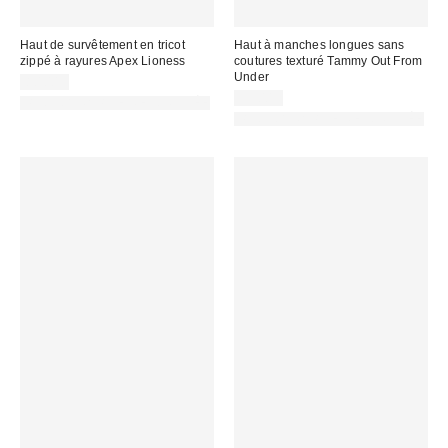
Haut de survêtement en tricot
Haut à manches longues sans
zippé à rayures Apex Lioness
coutures texturé Tammy Out From
Under
80,00 €
35,00 €
PHOTOGRAPHIE RETOUCHÉE
PHOTOGRAPHIE RETOUCHÉE