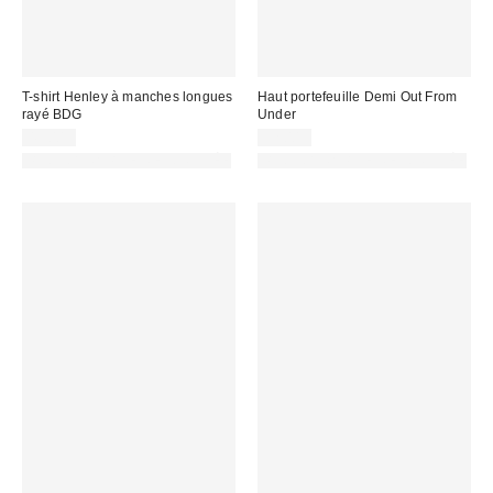
T-shirt Henley à manches longues
Haut portefeuille Demi Out From
rayé BDG
Under
45,00 €
32,00 €
PHOTOGRAPHIE RETOUCHÉE
PHOTOGRAPHIE RETOUCHÉE