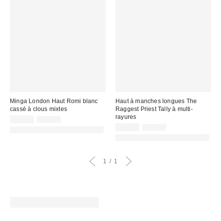
Minga London Haut Romi blanc
Haut à manches longues The
cassé à clous mixtes
Raggest Priest Tally à multi-
rayures
Prix
Prix
29,00 €
59,00 €
d'origine
remisé
Prix
Prix
29,00 €
55,00 €
PHOTOGRAPHIE RETOUCHÉE
:
d'origine
:
remisé
PHOTOGRAPHIE RETOUCHÉE
:
:
1
1