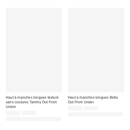
Haut à manches longues texturé
Haut à manches longues Bella
sans coutures Tammy Out From
Out From Under
Under
Prix
Prix
20,00 €
35,00 €
d'origine
Prix
Prix
remisé
17,00 €
35,00 €
PHOTOGRAPHIE RETOUCHÉE
:
d'origine
remisé
:
PHOTOGRAPHIE RETOUCHÉE
:
: