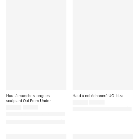
Haut à manches longues
Haut à col échancré UO Ibiza
sculptant Out From Under
Prix
Prix
25,00 €
39,00 €
d'origine
Prix
Prix
remisé
22,00 €
39,00 €
PHOTOGRAPHIE RETOUCHÉE
:
d'origine
remisé
:
Nouvelles couleurs disponibles
:
:
PHOTOGRAPHIE RETOUCHÉE