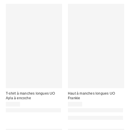
T-shirt à manches longues UO
Haut à manches longues UO
Ayla à encoche
Frankie
29,00 €
29,00 €
PHOTOGRAPHIE RETOUCHÉE
Nouvelles couleurs disponibles
PHOTOGRAPHIE RETOUCHÉE