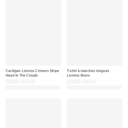
Cardigan Lioness Crimson Stripe
T-shirt à manches longues
Head In The Clouds
Lioness Bronx
Prix
Prix
Prix
Prix
32,00 €
75,00 €
39,00 €
75,00 €
d'origine
d'origine
remisé
remisé
PHOTOGRAPHIE RETOUCHÉE
PHOTOGRAPHIE RETOUCHÉE
:
:
:
: