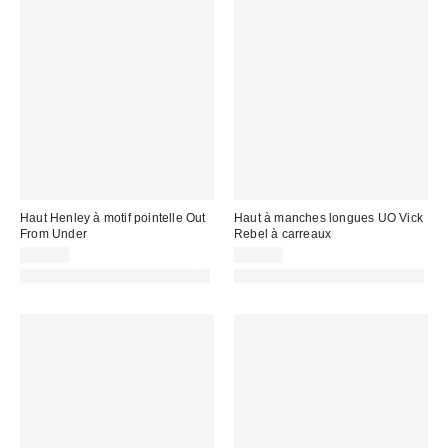
Haut Henley à motif pointelle Out
Haut à manches longues UO Vick
From Under
Rebel à carreaux
39,00 €
39,00 €
PHOTOGRAPHIE RETOUCHÉE
PHOTOGRAPHIE RETOUCHÉE