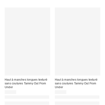
Haut à manches longues texturé
Haut à manches longues texturé
sans coutures Tammy Out From
sans coutures Tammy Out From
Under
Under
35,00 €
35,00 €
Nouvelles couleurs disponibles
Nouvelles couleurs disponibles
PHOTOGRAPHIE RETOUCHÉE
PHOTOGRAPHIE RETOUCHÉE