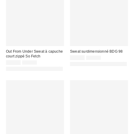
Out From Under Sweat à capuche
Sweat surdimensionné BDG 98
court zippé So Fetch
Prix
Prix
25,00 €
65,00 €
d'origine
Prix
Prix
remisé
18,00 €
45,00 €
PHOTOGRAPHIE RETOUCHÉE
:
d'origine
remisé
:
PHOTOGRAPHIE RETOUCHÉE
:
: