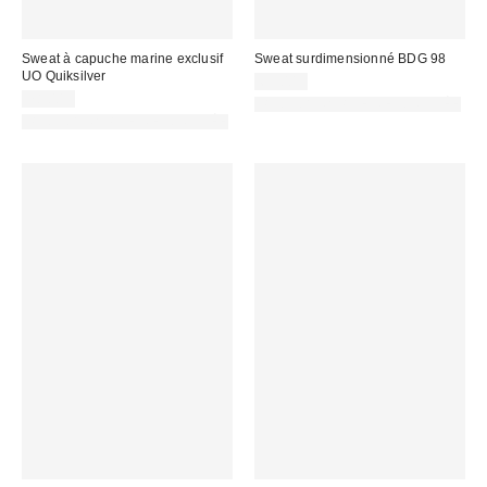
Sweat à capuche marine exclusif
Sweat surdimensionné BDG 98
UO Quiksilver
65,00 €
78,00 €
PHOTOGRAPHIE RETOUCHÉE
PHOTOGRAPHIE RETOUCHÉE