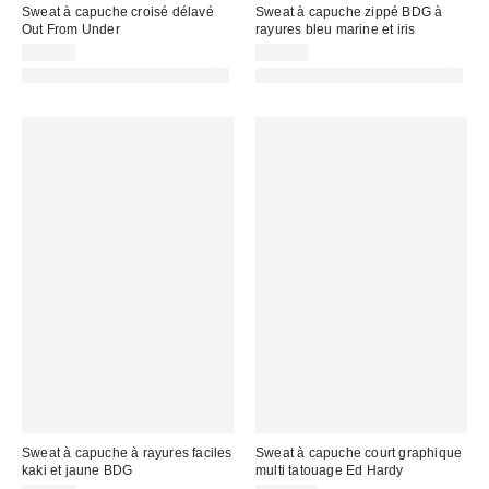
Sweat à capuche croisé délavé
Sweat à capuche zippé BDG à
Out From Under
rayures bleu marine et iris
45,00 €
59,00 €
PHOTOGRAPHIE RETOUCHÉE
PHOTOGRAPHIE RETOUCHÉE
Sweat à capuche à rayures faciles
Sweat à capuche court graphique
kaki et jaune BDG
multi tatouage Ed Hardy