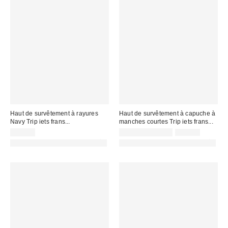
Haut de survêtement à rayures
Haut de survêtement à capuche à
Navy Trip iets frans...
manches courtes Trip iets frans...
Prix
Prix
65,00 €
25,00 € – 59,00 €
59,00 €
d'origine
remisé
PHOTOGRAPHIE RETOUCHÉE
PHOTOGRAPHIE RETOUCHÉE
:
: