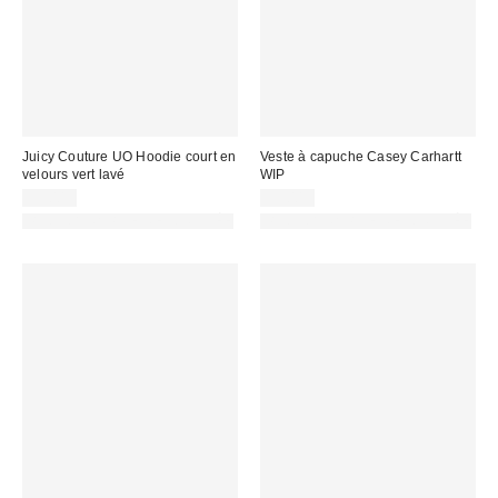
Juicy Couture UO Hoodie court en
Veste à capuche Casey Carhartt
velours vert lavé
WIP
99,00 €
95,00 €
PHOTOGRAPHIE RETOUCHÉE
PHOTOGRAPHIE RETOUCHÉE