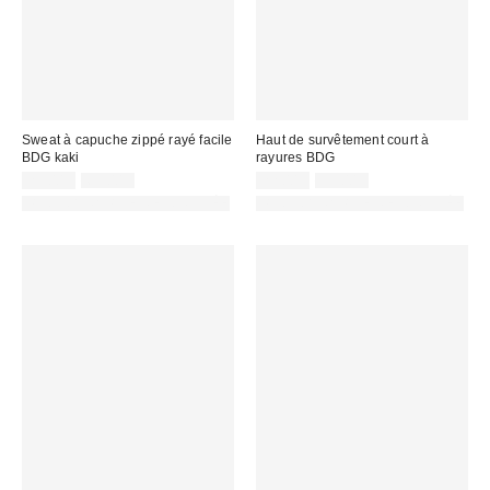
Sweat à capuche zippé rayé facile
Haut de survêtement court à
BDG kaki
rayures BDG
Prix
Prix
Prix
Prix
25,00 €
65,00 €
22,00 €
59,00 €
d'origine
d'origine
remisé
remisé
PHOTOGRAPHIE RETOUCHÉE
PHOTOGRAPHIE RETOUCHÉE
:
:
:
: