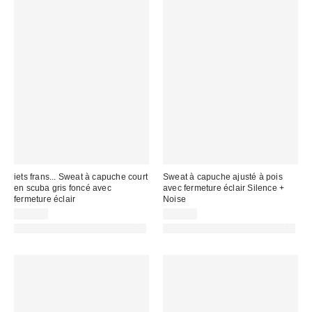
iets frans... Sweat à capuche court
Sweat à capuche ajusté à pois
en scuba gris foncé avec
avec fermeture éclair Silence +
fermeture éclair
Noise
75,00 €
59,00 €
PHOTOGRAPHIE RETOUCHÉE
PHOTOGRAPHIE RETOUCHÉE