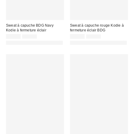
Sweat à capuche BDG Navy
Sweat à capuche rouge Kodie à
Kodie à fermeture éclair
fermeture éclair BDG
Prix
Prix
Prix
Prix
25,00 €
75,00 €
25,00 €
75,00 €
d'origine
d'origine
remisé
remisé
PHOTOGRAPHIE RETOUCHÉE
PHOTOGRAPHIE RETOUCHÉE
:
:
:
: