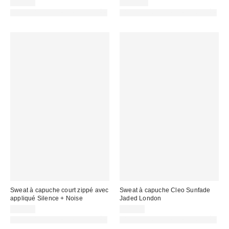
65,00 €
110,00 €
PHOTOGRAPHIE RETOUCHÉE
PHOTOGRAPHIE RETOUCHÉE
Sweat à capuche court zippé avec
Sweat à capuche Cleo Sunfade
appliqué Silence + Noise
Jaded London
75,00 €
90,00 €
PHOTOGRAPHIE RETOUCHÉE
PHOTOGRAPHIE RETOUCHÉE