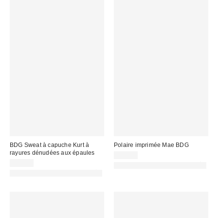
BDG Sweat à capuche Kurt à
Polaire imprimée Mae BDG
rayures dénudées aux épaules
85,00 €
59,00 €
PHOTOGRAPHIE RETOUCHÉE
PHOTOGRAPHIE RETOUCHÉE