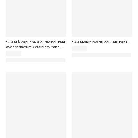
Sweat à capuche à ourlet bouffant
Sweat-shirt ras du cou iets frans...
avec fermeture éclair iets frans...
55,00 €
69,00 €
PHOTOGRAPHIE RETOUCHÉE
PHOTOGRAPHIE RETOUCHÉE