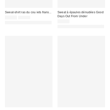
Sweat-shirt ras du cou iets frans...
Sweat à épaules dénudées Good
Days Out From Under
Prix
Prix
39,00 €
55,00 €
d'origine
remisé
45,00 €
PHOTOGRAPHIE RETOUCHÉE
:
:
PHOTOGRAPHIE RETOUCHÉE