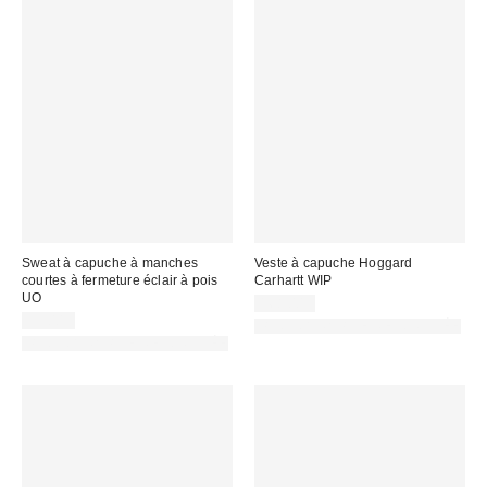
Sweat à capuche à manches
Veste à capuche Hoggard
courtes à fermeture éclair à pois
Carhartt WIP
UO
168,00 €
59,00 €
PHOTOGRAPHIE RETOUCHÉE
PHOTOGRAPHIE RETOUCHÉE