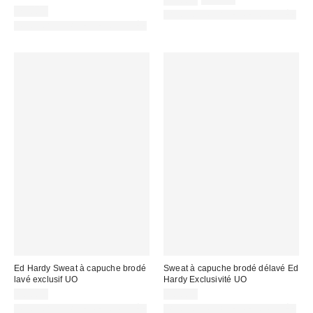
45,00 €
59,00 €
d'origine
remisé
79,00 €
PHOTOGRAPHIE RETOUCHÉE
:
:
PHOTOGRAPHIE RETOUCHÉE
Ed Hardy Sweat à capuche brodé
Sweat à capuche brodé délavé Ed
lavé exclusif UO
Hardy Exclusivité UO
90,00 €
90,00 €
PHOTOGRAPHIE RETOUCHÉE
PHOTOGRAPHIE RETOUCHÉE