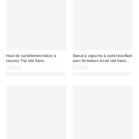
Haut de survêtement blanc à
Sweat à capuche à ourlet bouffant
rayures Trip iets frans...
avec fermeture éclair iets frans...
65,00 €
69,00 €
PHOTOGRAPHIE RETOUCHÉE
PHOTOGRAPHIE RETOUCHÉE