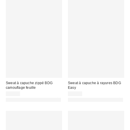
Sweat à capuche zippé BDG
Sweat à capuche à rayures BDG
camouflage feuille
Easy
69,00 €
65,00 €
PHOTOGRAPHIE RETOUCHÉE
PHOTOGRAPHIE RETOUCHÉE