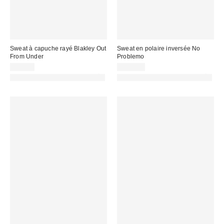
Sweat à capuche rayé Blakley Out
Sweat en polaire inversée No
From Under
Problemo
45,00 €
121,00 €
PHOTOGRAPHIE RETOUCHÉE
PHOTOGRAPHIE RETOUCHÉE