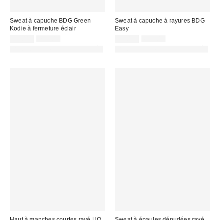
Sweat à capuche BDG Green
Sweat à capuche à rayures BDG
Kodie à fermeture éclair
Easy
Prix
Prix
Prix
Prix
25,00 €
75,00 €
25,00 €
65,00 €
d'origine
d'origine
remisé
remisé
PHOTOGRAPHIE RETOUCHÉE
PHOTOGRAPHIE RETOUCHÉE
:
:
:
:
Haut à manches courtes rayé UO
Sweat à épaules dénudées rayé