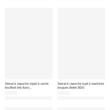
Sweat à capuche zippé à ourlet
Sweat à capuche rayé à manches
bouffant iets frans...
longues Bekki BDG
75,00 €
49,00 €
PHOTOGRAPHIE RETOUCHÉE
PHOTOGRAPHIE RETOUCHÉE