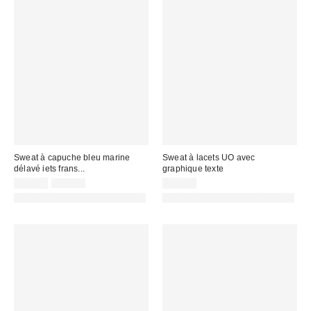
Sweat à capuche bleu marine
Sweat à lacets UO avec
délavé iets frans...
graphique texte
Prix
Prix
45,00 €
59,00 €
65,00 €
d'origine
remisé
PHOTOGRAPHIE RETOUCHÉE
PHOTOGRAPHIE RETOUCHÉE
:
: