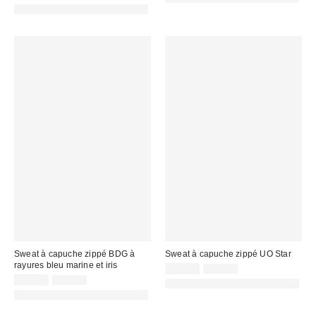
:
d'origine
remisé
:
PHOTOGRAPHIE RETOUCHÉE
:
:
Sweat à capuche zippé BDG à
Sweat à capuche zippé UO Star
rayures bleu marine et iris
Prix
Prix
35,00 €
75,00 €
d'origine
Prix
Prix
remisé
29,00 €
59,00 €
PHOTOGRAPHIE RETOUCHÉE
:
d'origine
remisé
:
PHOTOGRAPHIE RETOUCHÉE
:
: