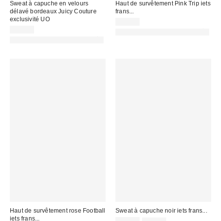
Sweat à capuche en velours
Haut de survêtement Pink Trip iets
délavé bordeaux Juicy Couture
frans...
exclusivité UO
65,00 €
99,00 €
PHOTOGRAPHIE RETOUCHÉE
PHOTOGRAPHIE RETOUCHÉE
Haut de survêtement rose Football
Sweat à capuche noir iets frans...
iets frans...
Prix
Prix