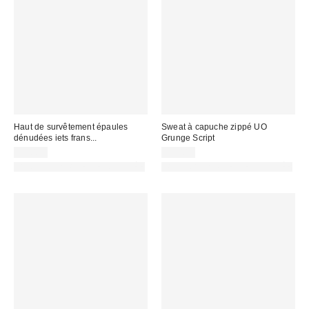
Haut de survêtement épaules
Sweat à capuche zippé UO
dénudées iets frans...
Grunge Script
59,00 €
75,00 €
PHOTOGRAPHIE RETOUCHÉE
PHOTOGRAPHIE RETOUCHÉE