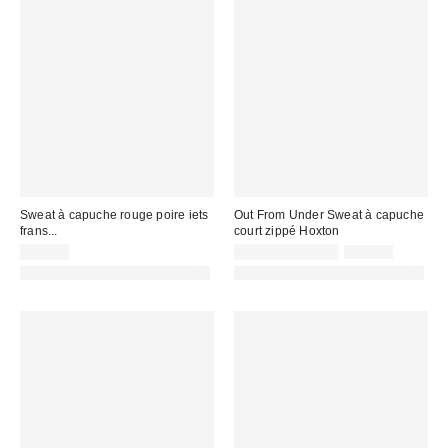
Sweat à capuche rouge poire iets
Out From Under Sweat à capuche
frans...
court zippé Hoxton
Prix
Prix
59,00 €
20,00 € – 32,00 €
55,00 €
d'origine
remisé
PHOTOGRAPHIE RETOUCHÉE
PHOTOGRAPHIE RETOUCHÉE
:
: