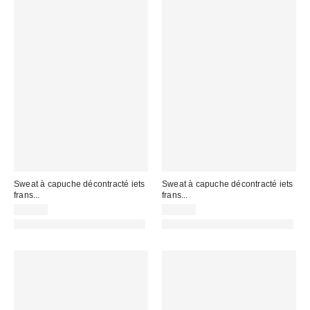
Sweat à capuche décontracté iets
Sweat à capuche décontracté iets
frans...
frans...
59,00 €
59,00 €
PHOTOGRAPHIE RETOUCHÉE
PHOTOGRAPHIE RETOUCHÉE