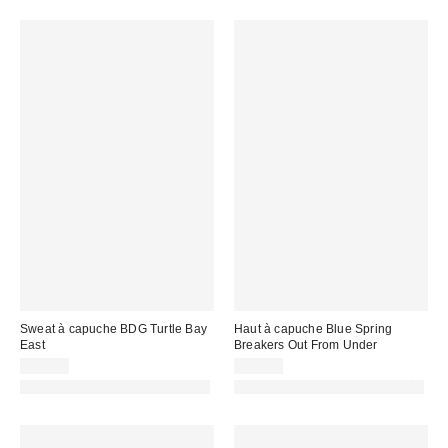
Sweat à capuche BDG Turtle Bay
Haut à capuche Blue Spring
East
Breakers Out From Under
69,00 €
55,00 €
PHOTOGRAPHIE RETOUCHÉE
PHOTOGRAPHIE RETOUCHÉE