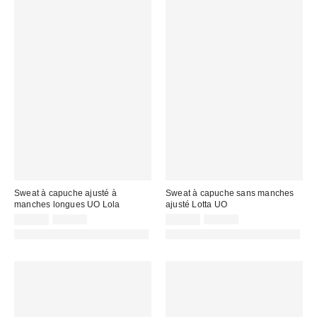
Sweat à capuche ajusté à
Sweat à capuche sans manches
manches longues UO Lola
ajusté Lotta UO
Prix
Prix
Prix
Prix
22,00 €
59,00 €
25,00 €
55,00 €
d'origine
d'origine
remisé
remisé
PHOTOGRAPHIE RETOUCHÉE
PHOTOGRAPHIE RETOUCHÉE
:
:
:
: