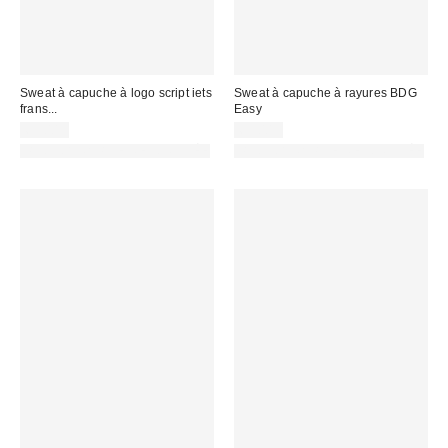
Sweat à capuche à logo script iets
Sweat à capuche à rayures BDG
frans...
Easy
65,00 €
65,00 €
PHOTOGRAPHIE RETOUCHÉE
PHOTOGRAPHIE RETOUCHÉE