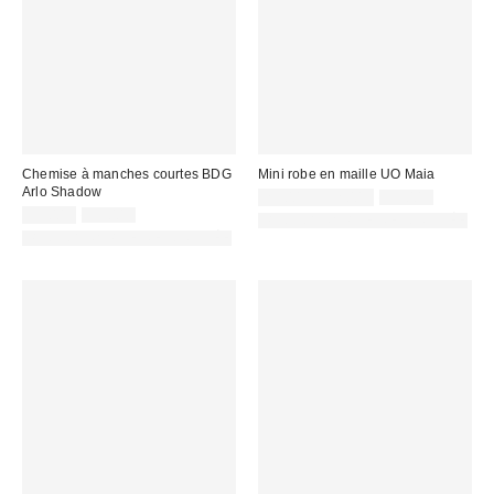
Chemise à manches courtes BDG
Mini robe en maille UO Maia
Arlo Shadow
Prix
Prix
25,00 € – 32,00 €
55,00 €
d'origine
Prix
Prix
remisé
35,00 €
55,00 €
PHOTOGRAPHIE RETOUCHÉE
:
d'origine
remisé
:
PHOTOGRAPHIE RETOUCHÉE
:
: