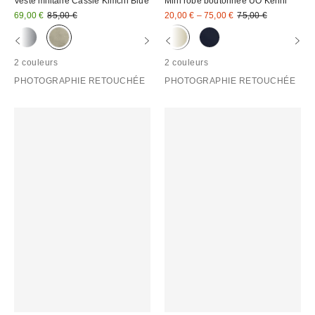
Veste militaire Cassie Kimchi Blue
Mini robe boutonnée UO Kenni
Prix
Prix
Prix
Prix
69,00 €
85,00 €
20,00 € – 75,00 €
75,00 €
d'origine
d'origine
remisé
remisé
:
:
:
:
2 couleurs
2 couleurs
PHOTOGRAPHIE RETOUCHÉE
PHOTOGRAPHIE RETOUCHÉE