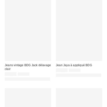
Jeans vintage BDG Jack délavage
Jean Jaya à appliqué BDG
clair
Prix
Prix
75,00 €
99,00 €
d'origine
Prix
Prix
remisé
25,00 €
69,00 €
PHOTOGRAPHIE RETOUCHÉE
:
d'origine
remisé
:
PHOTOGRAPHIE RETOUCHÉE
:
: