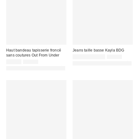
Haut bandeau tapisserie froncé
Jeans taille basse Kayla BDG
sans coutures Out From Under
Prix
Prix
45,00 € – 69,00 €
69,00 €
d'origine
Prix
Prix
remisé
15,00 €
25,00 €
PHOTOGRAPHIE RETOUCHÉE
:
d'origine
remisé
:
PHOTOGRAPHIE RETOUCHÉE
:
: