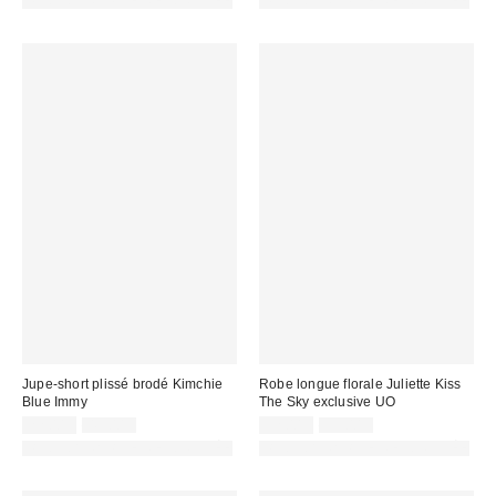
PHOTOGRAPHIE RETOUCHÉE
PHOTOGRAPHIE RETOUCHÉE
:
:
:
:
Jupe-short plissé brodé Kimchie
Robe longue florale Juliette Kiss
Blue Immy
The Sky exclusive UO
Prix
Prix
Prix
Prix
22,00 €
49,00 €
32,00 €
59,00 €
d'origine
d'origine
remisé
remisé
PHOTOGRAPHIE RETOUCHÉE
PHOTOGRAPHIE RETOUCHÉE
:
:
:
: