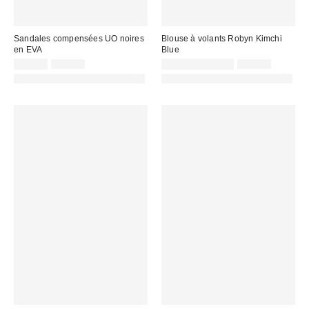
Sandales compensées UO noires
Blouse à volants Robyn Kimchi
en EVA
Blue
Prix
Prix
Prix
Prix
22,00 €
49,00 €
25,00 € – 35,00 €
49,00 €
d'origine
d'origine
remisé
remisé
PHOTOGRAPHIE RETOUCHÉE
PHOTOGRAPHIE RETOUCHÉE
:
:
:
: