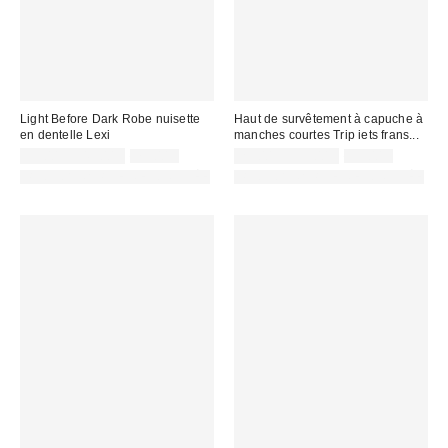
Light Before Dark Robe nuisette
Haut de survêtement à capuche à
en dentelle Lexi
manches courtes Trip iets frans...
Prix
Prix
Prix
Prix
35,00 € – 45,00 €
75,00 €
25,00 € – 59,00 €
59,00 €
d'origine
d'origine
remisé
remisé
PHOTOGRAPHIE RETOUCHÉE
PHOTOGRAPHIE RETOUCHÉE
:
:
:
: