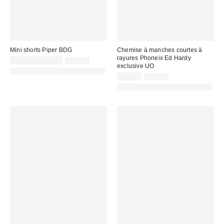
Mini shorts Piper BDG
Chemise à manches courtes à
rayures Phoneix Ed Hardy
Prix
Prix
22,00 € – 25,00 €
49,00 €
exclusive UO
d'origine
remisé
PHOTOGRAPHIE RETOUCHÉE
:
:
Prix
Prix
59,00 €
75,00 €
d'origine
remisé
PHOTOGRAPHIE RETOUCHÉE
:
: