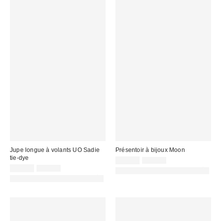
Jupe longue à volants UO Sadie
Présentoir à bijoux Moon
tie-dye
Prix
Prix
18,00 €
25,00 €
d'origine
Prix
Prix
remisé
22,00 €
75,00 €
PHOTOGRAPHIE RETOUCHÉE
:
d'origine
remisé
:
PHOTOGRAPHIE RETOUCHÉE
:
: