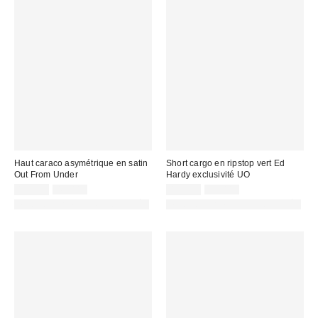
Haut caraco asymétrique en satin
Short cargo en ripstop vert Ed
Out From Under
Hardy exclusivité UO
Prix
Prix
Prix
Prix
18,00 €
45,00 €
45,00 €
79,00 €
d'origine
d'origine
remisé
remisé
PHOTOGRAPHIE RETOUCHÉE
PHOTOGRAPHIE RETOUCHÉE
:
:
:
: