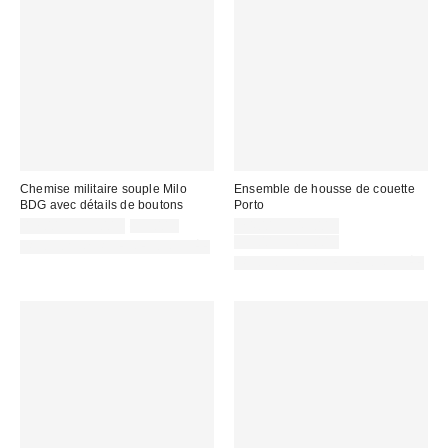
Chemise militaire souple Milo
Ensemble de housse de couette
BDG avec détails de boutons
Porto
Prix
Prix
Prix
17,00 € – 59,00 €
59,00 €
24,00 € – 45,00 €
d'origine
remisé
remisé
Prix
35,00 € – 65,00 €
PHOTOGRAPHIE RETOUCHÉE
:
d'origine
:
:
PHOTOGRAPHIE RETOUCHÉE
: