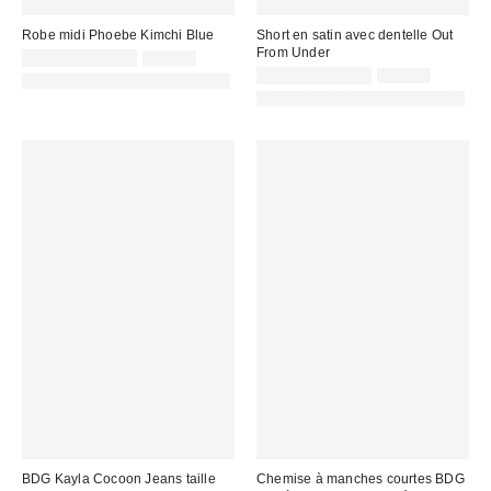
Robe midi Phoebe Kimchi Blue
Short en satin avec dentelle Out
From Under
Prix
Prix
22,00 € – 25,00 €
59,00 €
d'origine
remisé
Prix
Prix
10,00 € – 14,00 €
35,00 €
PHOTOGRAPHIE RETOUCHÉE
:
d'origine
:
remisé
PHOTOGRAPHIE RETOUCHÉE
:
:
BDG Kayla Cocoon Jeans taille
Chemise à manches courtes BDG