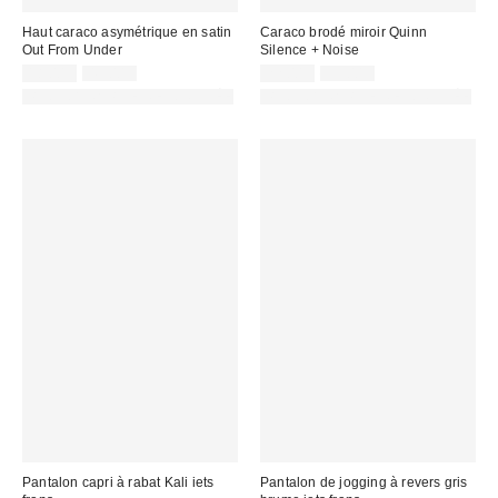
Haut caraco asymétrique en satin
Caraco brodé miroir Quinn
Out From Under
Silence + Noise
Prix
Prix
Prix
Prix
18,00 €
45,00 €
22,00 €
55,00 €
d'origine
d'origine
remisé
remisé
PHOTOGRAPHIE RETOUCHÉE
PHOTOGRAPHIE RETOUCHÉE
:
:
:
:
Pantalon capri à rabat Kali iets
Pantalon de jogging à revers gris