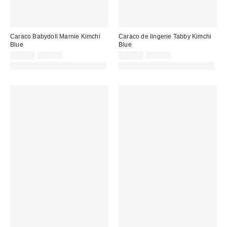
Caraco Babydoll Marnie Kimchi
Caraco de lingerie Tabby Kimchi
Blue
Blue
Prix
Prix
Prix
Prix
20,00 €
49,00 €
20,00 €
55,00 €
d'origine
d'origine
remisé
remisé
PHOTOGRAPHIE RETOUCHÉE
PHOTOGRAPHIE RETOUCHÉE
:
:
:
: