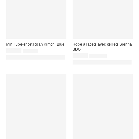
Mini jupe-short Roan Kimchi Blue
Robe à lacets avec œillets Sienna
BDG
Prix
Prix
25,00 €
49,00 €
d'origine
remisé
Prix
Prix
65,00 €
125,00 €
PHOTOGRAPHIE RETOUCHÉE
:
d'origine
:
remisé
PHOTOGRAPHIE RETOUCHÉE
:
: