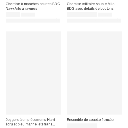
Chemise à manches courtes BDG
Chemise militaire souple Milo
Navy Arlo à rayures
BDG avec détails de boutons
Prix
Prix
Prix
Prix
35,00 €
55,00 €
32,00 € – 45,00 €
59,00 €
d'origine
d'origine
remisé
remisé
PHOTOGRAPHIE RETOUCHÉE
PHOTOGRAPHIE RETOUCHÉE
:
:
:
:
Joggers à empiècements Harri
Ensemble de couette froncée
écru et bleu marine iets frans...
Prix
49,00 € – 57,00 €