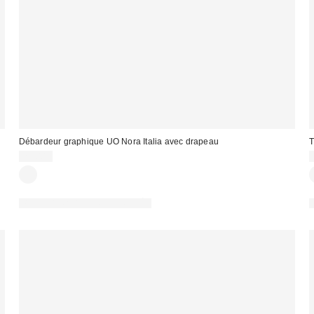
Débardeur graphique UO Nora Italia avec drapeau
T
25,00 €
PHOTOGRAPHIE RETOUCHÉE