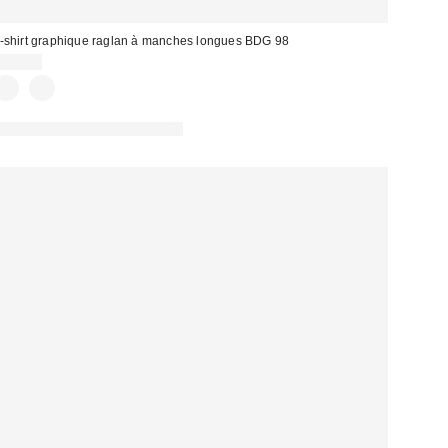
-shirt graphique raglan à manches longues BDG 98
39,00 €
PHOTOGRAPHIE RETOUCHÉE