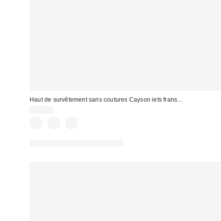
Haut de survêtement sans coutures Cayson iets frans...
59,00 €
PHOTOGRAPHIE RETOUCHÉE