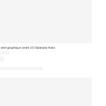
-shirt graphique cintré UO Stateside Koko
45,00 €
PHOTOGRAPHIE RETOUCHÉE