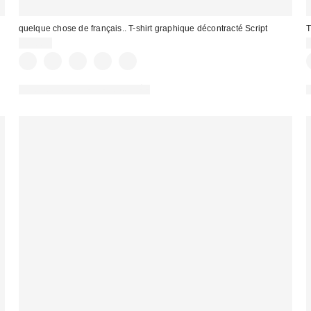
quelque chose de français.. T-shirt graphique décontracté Script
T
32,00 €
PHOTOGRAPHIE RETOUCHÉE