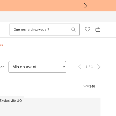
os
1
1
ier:
Voir
3
4
6
Exclusivité UO