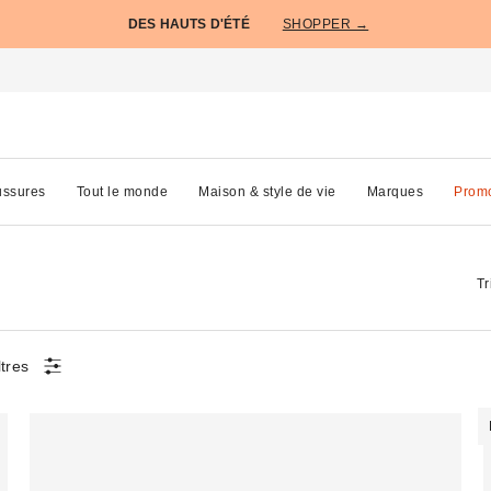
DES HAUTS D'ÉTÉ
SHOPPER →
ssures
Tout le monde
Maison & style de vie
Marques
Prom
Tr
ltres