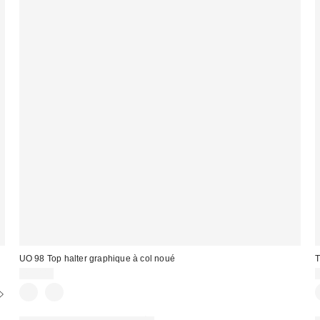
UO 98 Top halter graphique à col noué
T
29,00 €