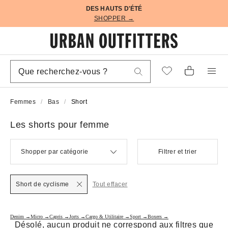
DES HAUTS D'ÉTÉ
SHOPPER →
Femmes
Bas
Short
Les shorts pour femme
Shopper par catégorie
Filtrer et trier
Short de cyclisme
Tout effacer
Denim →
Micro →
Capris →
Jorts →
Cargo & Utilitaire →
Sport →
Boxers →
Désolé, aucun produit ne correspond aux filtres que