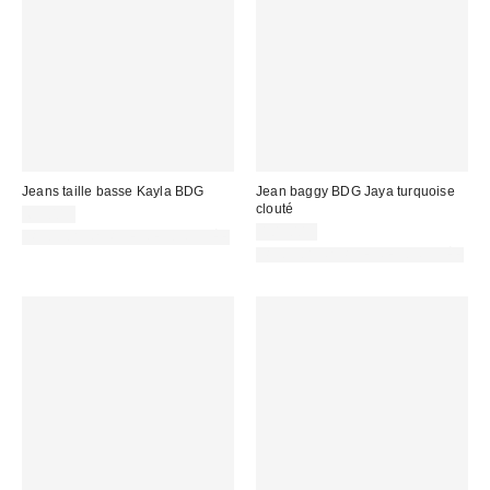
Jeans taille basse Kayla BDG
Jean baggy BDG Jaya turquoise
clouté
69,00 €
105,00 €
PHOTOGRAPHIE RETOUCHÉE
PHOTOGRAPHIE RETOUCHÉE