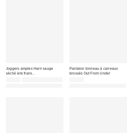
Joggers amples Harri sauge
Pantalon tonneau à carreaux
séché iets frans...
brossés Out From Under
65,00 €
Non éligible à la remise
49,00 €
PHOTOGRAPHIE RETOUCHÉE
PHOTOGRAPHIE RETOUCHÉE