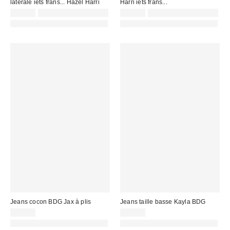
latérale iets frans... Hazel Harri
Harri iets frans...
69,00 €
Non éligible à la remise
65,00 €
Non éligible à la remise
PHOTOGRAPHIE RETOUCHÉE
PHOTOGRAPHIE RETOUCHÉE
Jeans cocon BDG Jax à plis
Jeans taille basse Kayla BDG
69,00 €
69,00 €
PHOTOGRAPHIE RETOUCHÉE
PHOTOGRAPHIE RETOUCHÉE