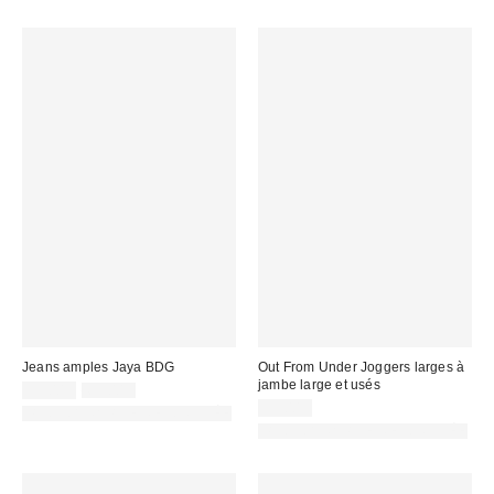
Jeans amples Jaya BDG
Out From Under Joggers larges à
jambe large et usés
Prix
Prix
55,00 €
69,00 €
d'origine
remisé
55,00 €
PHOTOGRAPHIE RETOUCHÉE
:
:
PHOTOGRAPHIE RETOUCHÉE