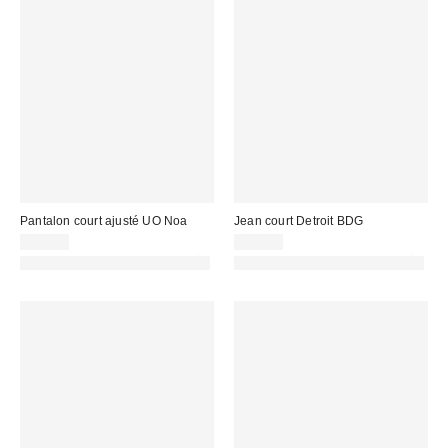
Pantalon court ajusté UO Noa
Jean court Detroit BDG
65,00 €
69,00 €
PHOTOGRAPHIE RETOUCHÉE
PHOTOGRAPHIE RETOUCHÉE