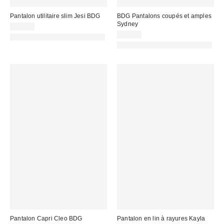
Pantalon utilitaire slim Jesi BDG
BDG Pantalons coupés et amples
Sydney
75,00 €
59,00 €
PHOTOGRAPHIE RETOUCHÉE
PHOTOGRAPHIE RETOUCHÉE
Pantalon Capri Cleo BDG
Pantalon en lin à rayures Kayla