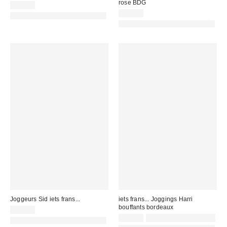
rose BDG
59,00 €
75,00 €
PHOTOGRAPHIE RETOUCHÉE
PHOTOGRAPHIE RETOUCHÉE
Joggeurs Sid iets frans...
iets frans... Joggings Harri
bouffants bordeaux
79,00 €
65,00 €
Non éligible à la remise
PHOTOGRAPHIE RETOUCHÉE