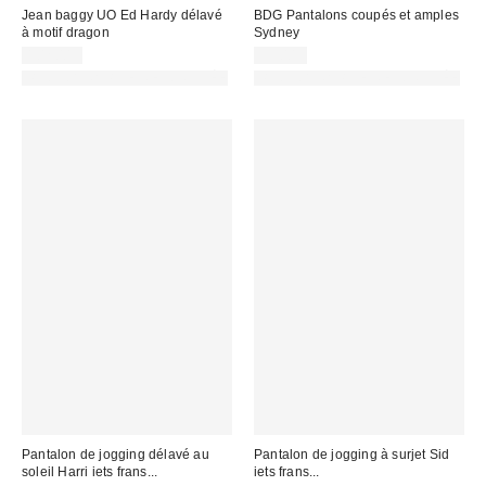
Jean baggy UO Ed Hardy délavé
BDG Pantalons coupés et amples
à motif dragon
Sydney
102,00 €
59,00 €
PHOTOGRAPHIE RETOUCHÉE
PHOTOGRAPHIE RETOUCHÉE
Pantalon de jogging délavé au
Pantalon de jogging à surjet Sid
soleil Harri iets frans...
iets frans...