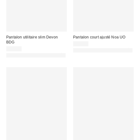
Pantalon utilitaire slim Devon
Pantalon court ajusté Noa UO
BDG
65,00 €
75,00 €
PHOTOGRAPHIE RETOUCHÉE
PHOTOGRAPHIE RETOUCHÉE