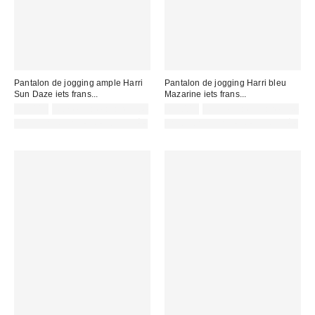
Pantalon de jogging ample Harri
Pantalon de jogging Harri bleu
Sun Daze iets frans...
Mazarine iets frans...
65,00 €
Non éligible à la remise
65,00 €
Non éligible à la remise
PHOTOGRAPHIE RETOUCHÉE
PHOTOGRAPHIE RETOUCHÉE