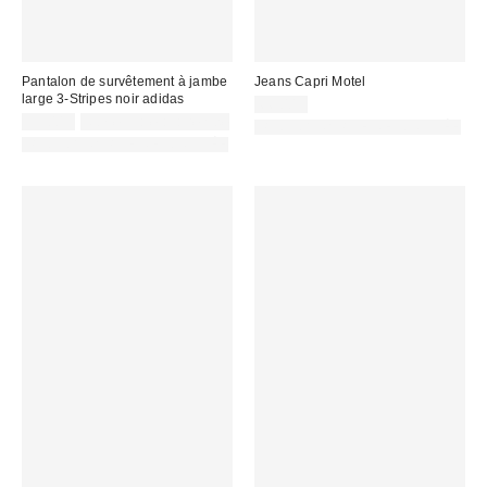
Pantalon de survêtement à jambe
Jeans Capri Motel
large 3-Stripes noir adidas
66,00 €
55,00 €
Non éligible à la remise
PHOTOGRAPHIE RETOUCHÉE
PHOTOGRAPHIE RETOUCHÉE