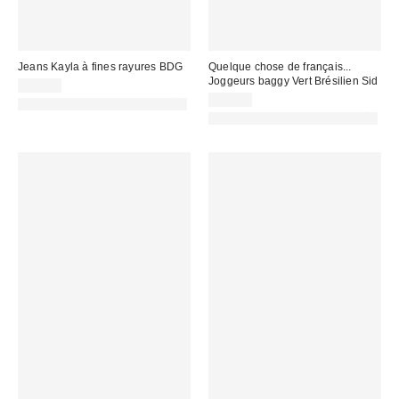
Jeans Kayla à fines rayures BDG
Quelque chose de français...
Joggeurs baggy Vert Brésilien Sid
75,00 €
79,00 €
PHOTOGRAPHIE RETOUCHÉE
PHOTOGRAPHIE RETOUCHÉE