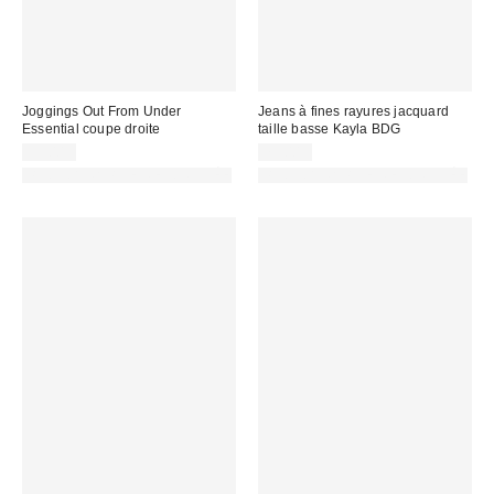
Joggings Out From Under
Jeans à fines rayures jacquard
Essential coupe droite
taille basse Kayla BDG
55,00 €
75,00 €
PHOTOGRAPHIE RETOUCHÉE
PHOTOGRAPHIE RETOUCHÉE