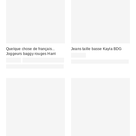
Quelque chose de français...
Jeans taille basse Kayla BDG
Joggeurs baggy rouges Harri
69,00 €
65,00 €
Non éligible à la remise
PHOTOGRAPHIE RETOUCHÉE
PHOTOGRAPHIE RETOUCHÉE