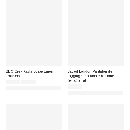
BDG Grey Kayla Stripe Linen
Jaded London Pantalon de
Trousers
jogging Cleo ample à jambe
évasée noir
Prix
Prix
49,00 €
75,00 €
d'origine
remisé
78,00 €
PHOTOGRAPHIE RETOUCHÉE
:
:
PHOTOGRAPHIE RETOUCHÉE