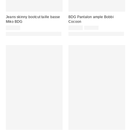
Jeans skinny bootcut taille basse
BDG Pantalon ample Bobbi
Miko BDG
Cocoon
Prix
Prix
75,00 €
45,00 €
65,00 €
d'origine
remisé
PHOTOGRAPHIE RETOUCHÉE
PHOTOGRAPHIE RETOUCHÉE
:
: