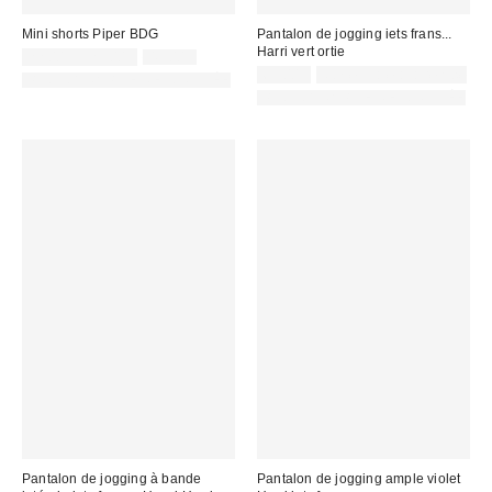
Mini shorts Piper BDG
Pantalon de jogging iets frans...
Harri vert ortie
Prix
Prix
22,00 € – 25,00 €
49,00 €
d'origine
remisé
65,00 €
Non éligible à la remise
PHOTOGRAPHIE RETOUCHÉE
:
:
PHOTOGRAPHIE RETOUCHÉE
Pantalon de jogging à bande
Pantalon de jogging ample violet