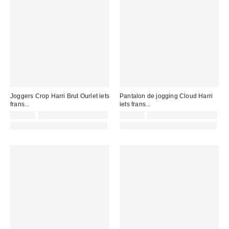
Joggers Crop Harri Brut Ourlet iets
Pantalon de jogging Cloud Harri
frans...
iets frans...
59,00 €
Non éligible à la remise
65,00 €
Non éligible à la remise
PHOTOGRAPHIE RETOUCHÉE
PHOTOGRAPHIE RETOUCHÉE