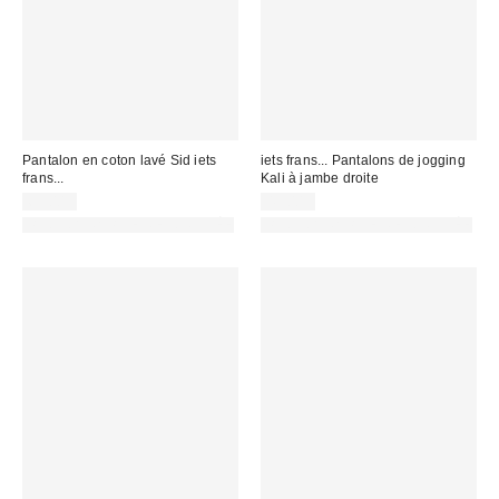
Pantalon en coton lavé Sid iets
iets frans... Pantalons de jogging
frans...
Kali à jambe droite
69,00 €
45,00 €
PHOTOGRAPHIE RETOUCHÉE
PHOTOGRAPHIE RETOUCHÉE