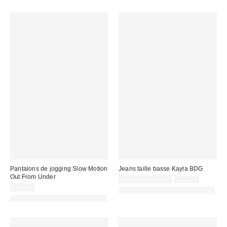
Pantalons de jogging Slow Motion
Jeans taille basse Kayla BDG
Out From Under
Prix
Prix
45,00 € – 69,00 €
69,00 €
d'origine
remisé
65,00 €
PHOTOGRAPHIE RETOUCHÉE
:
:
PHOTOGRAPHIE RETOUCHÉE