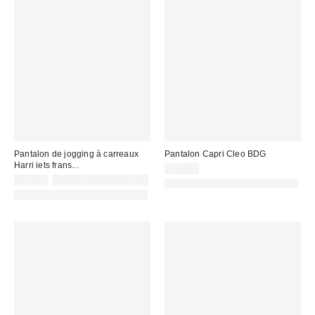
Pantalon de jogging à carreaux
Pantalon Capri Cleo BDG
Harri iets frans...
59,00 €
75,00 €
Non éligible à la remise
PHOTOGRAPHIE RETOUCHÉE
PHOTOGRAPHIE RETOUCHÉE