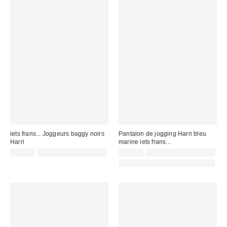
iets frans... Joggeurs baggy noirs
Pantalon de jogging Harri bleu
Harri
marine iets frans...
65,00 €
Non éligible à la remise
65,00 €
Non éligible à la remise
PHOTOGRAPHIE RETOUCHÉE