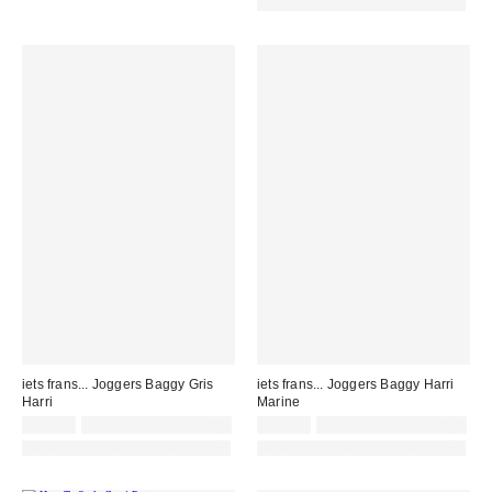
PHOTOGRAPHIE RETOUCHÉE
iets frans... Joggers Baggy Gris
iets frans... Joggers Baggy Harri
Harri
Marine
65,00 €
Non éligible à la remise
65,00 €
Non éligible à la remise
PHOTOGRAPHIE RETOUCHÉE
PHOTOGRAPHIE RETOUCHÉE