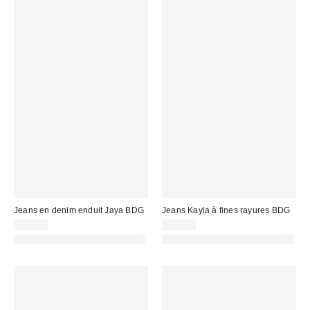
Jeans en denim enduit Jaya BDG
Jeans Kayla à fines rayures BDG
85,00 €
75,00 €
PHOTOGRAPHIE RETOUCHÉE
PHOTOGRAPHIE RETOUCHÉE