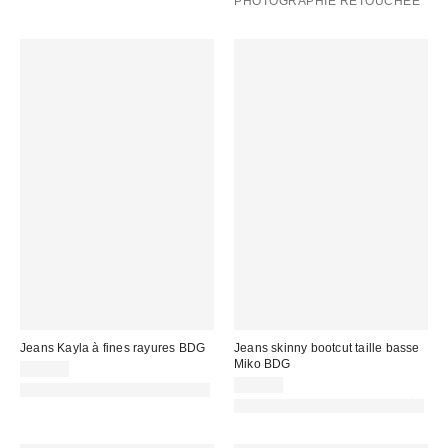
PHOTOGRAPHIE RETOUCHÉE
Jeans Kayla à fines rayures BDG
Jeans skinny bootcut taille basse
Miko BDG
75,00 €
75,00 €
PHOTOGRAPHIE RETOUCHÉE
PHOTOGRAPHIE RETOUCHÉE