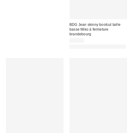
BDG Jean skinny bootcut taille
basse Miko à fermeture
brandebourg
89,00 €
PHOTOGRAPHIE RETOUCHÉE