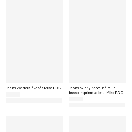
Jeans Western évasés Miko BDG
Jeans skinny bootcut à taille
basse imprimé animal Miko BDG
89,00 €
89,00 €
PHOTOGRAPHIE RETOUCHÉE
PHOTOGRAPHIE RETOUCHÉE