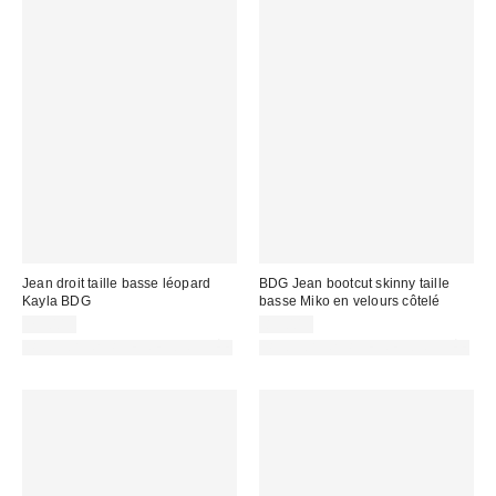
Jean droit taille basse léopard
BDG Jean bootcut skinny taille
Kayla BDG
basse Miko en velours côtelé
75,00 €
89,00 €
PHOTOGRAPHIE RETOUCHÉE
PHOTOGRAPHIE RETOUCHÉE