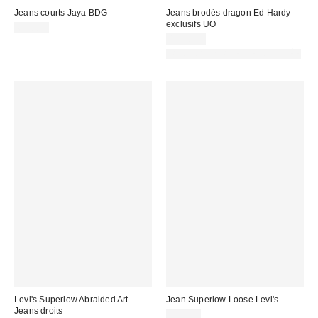
Jeans courts Jaya BDG
Jeans brodés dragon Ed Hardy
exclusifs UO
65,00 €
102,00 €
PHOTOGRAPHIE RETOUCHÉE
Levi's Superlow Abraided Art
Jean Superlow Loose Levi's
Jeans droits
79,00 €