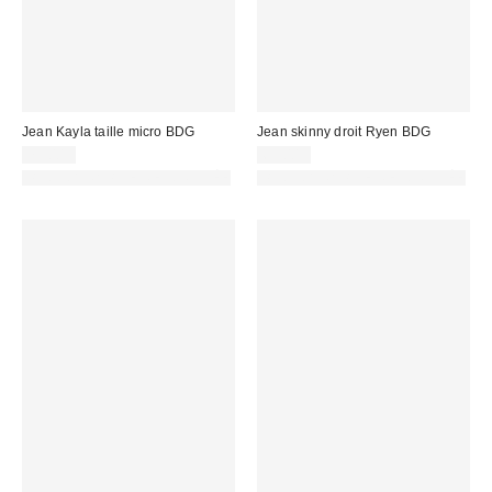
Jean Kayla taille micro BDG
Jean skinny droit Ryen BDG
75,00 €
69,00 €
PHOTOGRAPHIE RETOUCHÉE
PHOTOGRAPHIE RETOUCHÉE