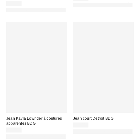
79,95 €
PHOTOGRAPHIE RETOUCHÉE
PHOTOGRAPHIE RETOUCHÉE
Jean Kayla Lowrider à coutures
Jean court Detroit BDG
apparentes BDG
69,00 €
89,00 €
PHOTOGRAPHIE RETOUCHÉE
PHOTOGRAPHIE RETOUCHÉE