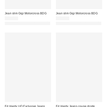
Jean slim Gigi Motorcross BDG
Jean slim Gigi Motorcross BDG
105,00 €
105,00 €
PHOTOGRAPHIE RETOUCHÉE
PHOTOGRAPHIE RETOUCHÉE
Ed Hardy UO Exclusive Jeans
Ed Hardy Jeans coupe droite