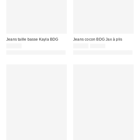
Jeans taille basse Kayla BDG
Jeans cocon BDG Jax à plis
Prix
Prix
69,00 €
32,00 €
69,00 €
d'origine
remisé
PHOTOGRAPHIE RETOUCHÉE
PHOTOGRAPHIE RETOUCHÉE
:
: