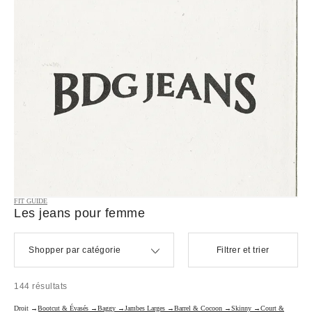
FIT GUIDE
Les jeans pour femme
Shopper par catégorie
Filtrer et trier
144 résultats
Droit →
Bootcut & Évasés →
Baggy →
Jambes Larges →
Barrel & Cocoon →
Skinny →
Court &