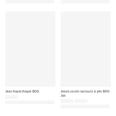
PHOTOGRAPHIE RETOUCHÉE
PHOTOGRAPHIE RETOUCHÉE
:
:
Jean Kayla floqué BDG
Jeans cocon raccourci à plis BDG
Jax
89,00 €
Prix
Prix
49,00 €
59,00 €
PHOTOGRAPHIE RETOUCHÉE
d'origine
remisé
PHOTOGRAPHIE RETOUCHÉE
:
: