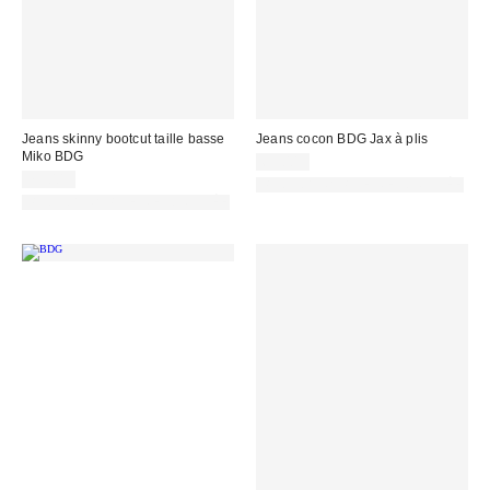
Jeans skinny bootcut taille basse
Jeans cocon BDG Jax à plis
Miko BDG
69,00 €
75,00 €
PHOTOGRAPHIE RETOUCHÉE
PHOTOGRAPHIE RETOUCHÉE