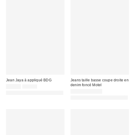
Jean Jaya à appliqué BDG
Jeans taille basse coupe droite en
denim foncé Motel
Prix
Prix
75,00 €
99,00 €
d'origine
remisé
71,00 € – 75,00 €
PHOTOGRAPHIE RETOUCHÉE
:
:
PHOTOGRAPHIE RETOUCHÉE