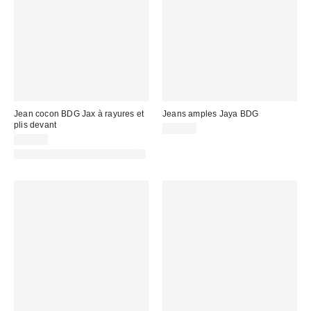
Jean cocon BDG Jax à rayures et
Jeans amples Jaya BDG
plis devant
69,00 €
75,00 €
PHOTOGRAPHIE RETOUCHÉE