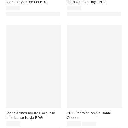
Jeans Kayla Cocoon BDG
Jeans amples Jaya BDG
69,00 €
69,00 €
PHOTOGRAPHIE RETOUCHÉE
PHOTOGRAPHIE RETOUCHÉE
Jeans à fines rayures jacquard
BDG Pantalon ample Bobbi
taille basse Kayla BDG
Cocoon
Prix
Prix
75,00 €
45,00 €
65,00 €
d'origine
remisé