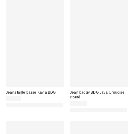
Jeans taille basse Kayla BDG
Jean baggy BDG Jaya turquoise
clouté
69,00 €
105,00 €
PHOTOGRAPHIE RETOUCHÉE
PHOTOGRAPHIE RETOUCHÉE