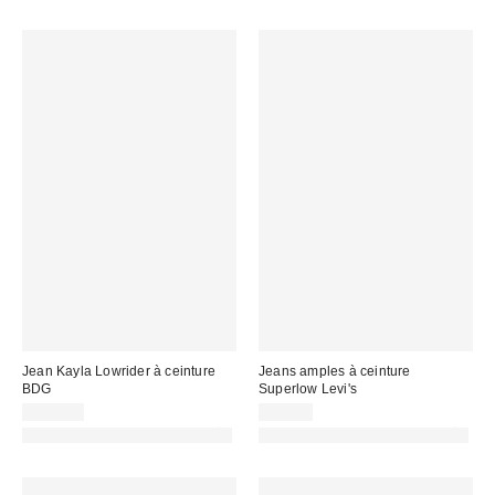
Jean Kayla Lowrider à ceinture
Jeans amples à ceinture
BDG
Superlow Levi's
105,00 €
89,00 €
PHOTOGRAPHIE RETOUCHÉE
PHOTOGRAPHIE RETOUCHÉE