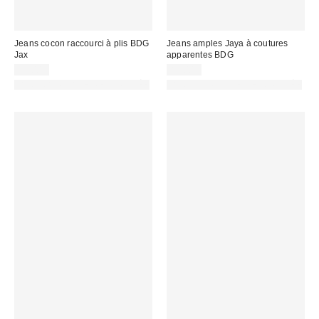
Jeans cocon raccourci à plis BDG
Jeans amples Jaya à coutures
Jax
apparentes BDG
59,00 €
89,00 €
PHOTOGRAPHIE RETOUCHÉE
PHOTOGRAPHIE RETOUCHÉE