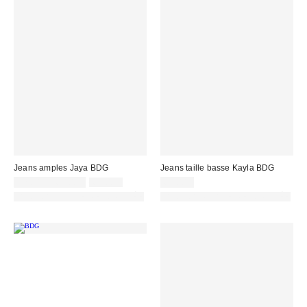
Jeans amples Jaya BDG
Jeans taille basse Kayla BDG
Prix
Prix
32,00 € – 69,00 €
69,00 €
69,00 €
d'origine
remisé
PHOTOGRAPHIE RETOUCHÉE
PHOTOGRAPHIE RETOUCHÉE
:
: