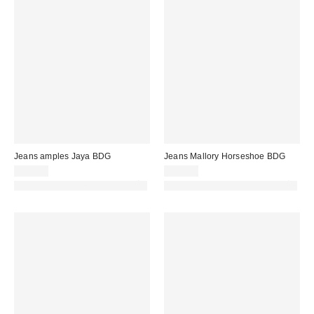
Jeans amples Jaya BDG
Jeans Mallory Horseshoe BDG
69,00 €
75,00 €
PHOTOGRAPHIE RETOUCHÉE
PHOTOGRAPHIE RETOUCHÉE