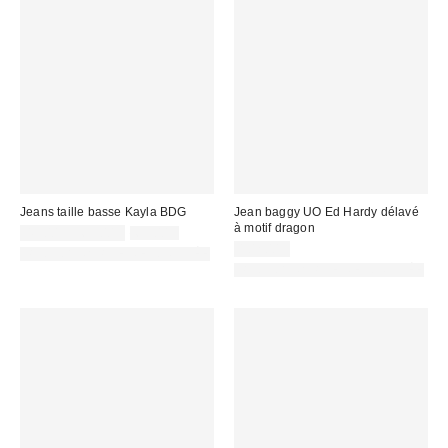
Jeans taille basse Kayla BDG
Jean baggy UO Ed Hardy délavé
à motif dragon
Prix
Prix
45,00 € – 69,00 €
69,00 €
d'origine
remisé
102,00 €
PHOTOGRAPHIE RETOUCHÉE
:
:
PHOTOGRAPHIE RETOUCHÉE