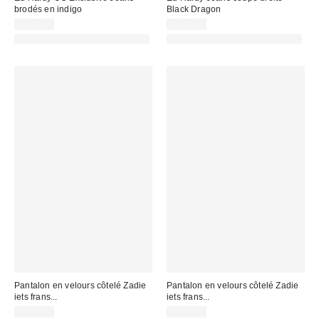
brodés en indigo
Black Dragon
102,00 €
102,00 €
PHOTOGRAPHIE RETOUCHÉE
PHOTOGRAPHIE RETOUCHÉE
Pantalon en velours côtelé Zadie
Pantalon en velours côtelé Zadie
iets frans...
iets frans...
119,00 €
119,00 €