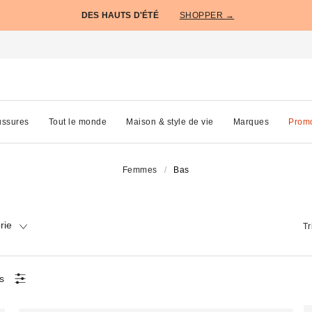
DES HAUTS D'ÉTÉ
SHOPPER →
ssures
Tout le monde
Maison & style de vie
Marques
Prom
Femmes
Bas
rie
Tr
es