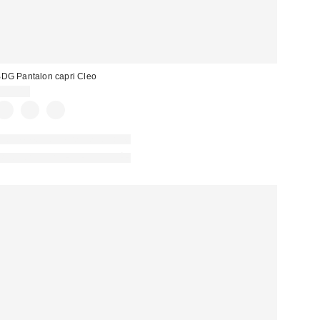
DG Pantalon capri Cleo
59,00 €
Nouvelles couleurs disponibles
PHOTOGRAPHIE RETOUCHÉE