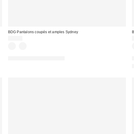
BDG Pantalons coupés et amples Sydney
B
59,00 €
PHOTOGRAPHIE RETOUCHÉE