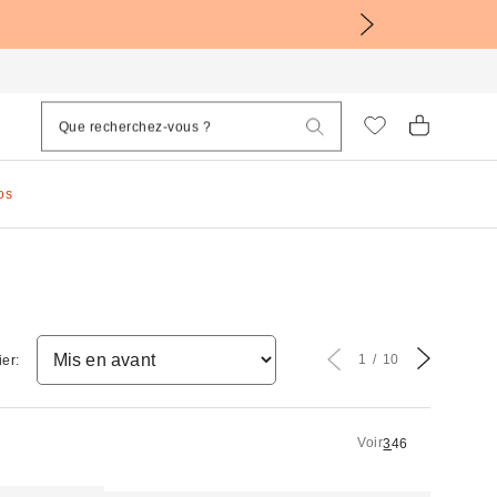
os
1
10
ier:
Voir
3
4
6