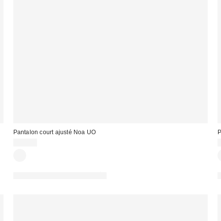
Pantalon court ajusté Noa UO
P
65,00 €
PHOTOGRAPHIE RETOUCHÉE