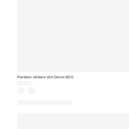
Pantalon utilitaire slim Devon BDG
75,00 €
PHOTOGRAPHIE RETOUCHÉE