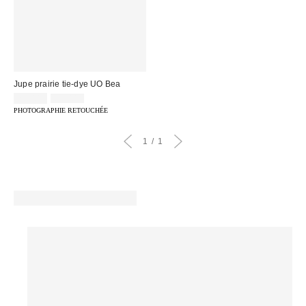
Jupe prairie tie-dye UO Bea
Prix
Prix
25,00 €
69,00 €
d'origine
remisé
PHOTOGRAPHIE RETOUCHÉE
:
:
1
1