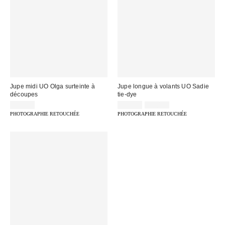
Jupe midi UO Olga surteinte à
Jupe longue à volants UO Sadie
découpes
tie-dye
Prix
Prix
65,00 €
22,00 €
75,00 €
d'origine
remisé
PHOTOGRAPHIE RETOUCHÉE
PHOTOGRAPHIE RETOUCHÉE
:
: