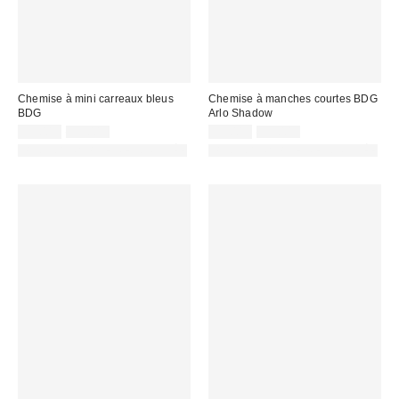
Chemise à mini carreaux bleus
Chemise à manches courtes BDG
BDG
Arlo Shadow
Prix
Prix
Prix
Prix
35,00 €
55,00 €
35,00 €
55,00 €
d'origine
d'origine
remisé
remisé
PHOTOGRAPHIE RETOUCHÉE
PHOTOGRAPHIE RETOUCHÉE
:
:
:
: