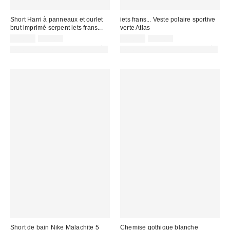
Short Harri à panneaux et ourlet
iets frans... Veste polaire sportive
brut imprimé serpent iets frans...
verte Atlas
Prix
Prix
Prix
Prix
35,00 €
55,00 €
49,00 €
99,00 €
d'origine
d'origine
remisé
remisé
PHOTOGRAPHIE RETOUCHÉE
PHOTOGRAPHIE RETOUCHÉE
:
:
:
:
Short de bain Nike Malachite 5
Chemise gothique blanche