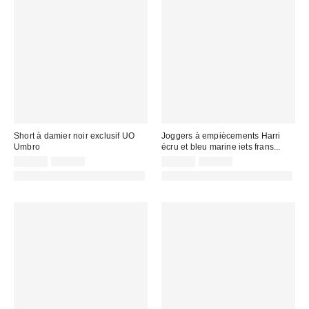
Short à damier noir exclusif UO
Joggers à empiècements Harri
Umbro
écru et bleu marine iets frans...
Prix
Prix
Prix
Prix
29,00 €
49,00 €
45,00 €
65,00 €
d'origine
d'origine
remisé
remisé
PHOTOGRAPHIE RETOUCHÉE
PHOTOGRAPHIE RETOUCHÉE
:
:
:
: