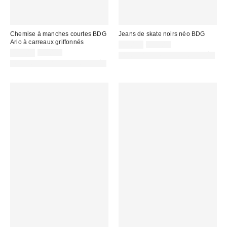
Chemise à manches courtes BDG
Jeans de skate noirs néo BDG
Arlo à carreaux griffonnés
Prix
Prix
25,00 €
69,00 €
d'origine
Prix
Prix
remisé
39,00 €
59,00 €
PHOTOGRAPHIE RETOUCHÉE
:
d'origine
remisé
:
PHOTOGRAPHIE RETOUCHÉE
:
: