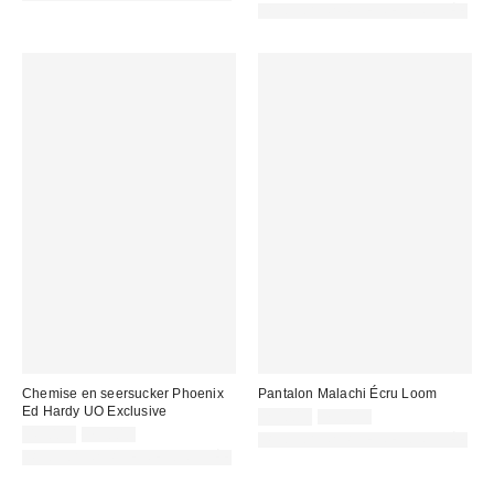
d'origine
:
remisé
PHOTOGRAPHIE RETOUCHÉE
:
:
Chemise en seersucker Phoenix
Pantalon Malachi Écru Loom
Ed Hardy UO Exclusive
Prix
Prix
29,00 €
75,00 €
d'origine
Prix
Prix
remisé
45,00 €
75,00 €
PHOTOGRAPHIE RETOUCHÉE
:
d'origine
remisé
:
PHOTOGRAPHIE RETOUCHÉE
:
: