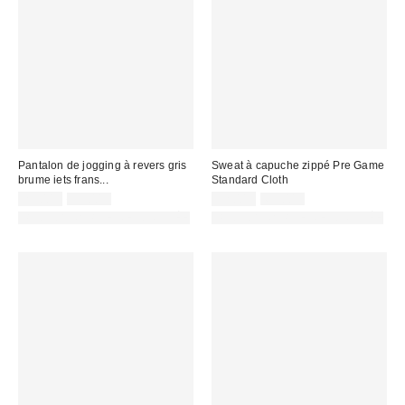
Pantalon de jogging à revers gris
Sweat à capuche zippé Pre Game
brume iets frans...
Standard Cloth
Prix
Prix
Prix
Prix
25,00 €
55,00 €
32,00 €
69,00 €
d'origine
d'origine
remisé
remisé
PHOTOGRAPHIE RETOUCHÉE
PHOTOGRAPHIE RETOUCHÉE
:
:
:
: