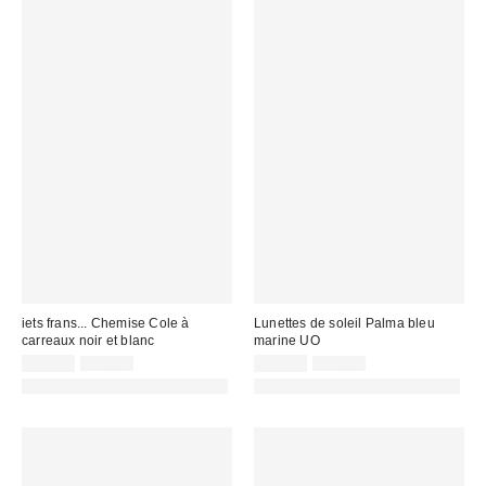
iets frans... Chemise Cole à
Lunettes de soleil Palma bleu
carreaux noir et blanc
marine UO
Prix
Prix
Prix
Prix
22,00 €
55,00 €
12,00 €
25,00 €
d'origine
d'origine
remisé
remisé
PHOTOGRAPHIE RETOUCHÉE
PHOTOGRAPHIE RETOUCHÉE
:
:
:
: