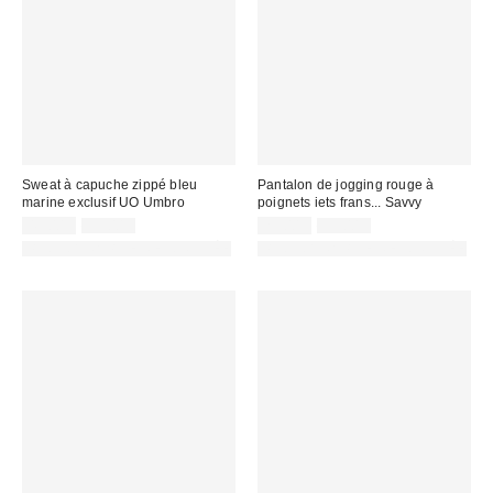
Sweat à capuche zippé bleu
Pantalon de jogging rouge à
marine exclusif UO Umbro
poignets iets frans... Savvy
Prix
Prix
Prix
Prix
45,00 €
95,00 €
25,00 €
55,00 €
d'origine
d'origine
remisé
remisé
PHOTOGRAPHIE RETOUCHÉE
PHOTOGRAPHIE RETOUCHÉE
:
:
:
: