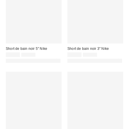
Short de bain noir 5" Nike
Short de bain noir 3" Nike
Prix
Prix
Prix
Prix
25,00 €
31,00 €
22,00 €
29,00 €
d'origine
d'origine
remisé
remisé
PHOTOGRAPHIE RETOUCHÉE
PHOTOGRAPHIE RETOUCHÉE
:
:
:
: