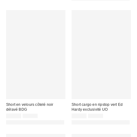
:
:
Short en velours côtelé noir
Short cargo en ripstop vert Ed
délavé BDG
Hardy exclusivité UO
Prix
Prix
Prix
Prix
22,00 €
55,00 €
45,00 €
79,00 €
d'origine
d'origine
remisé
remisé
PHOTOGRAPHIE RETOUCHÉE
PHOTOGRAPHIE RETOUCHÉE
:
:
:
: