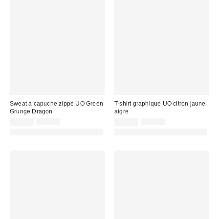
Sweat à capuche zippé UO Green
T-shirt graphique UO citron jaune
Grunge Dragon
aigre
Prix
Prix
Prix
Prix
32,00 €
69,00 €
15,00 €
39,00 €
d'origine
d'origine
remisé
remisé
PHOTOGRAPHIE RETOUCHÉE
PHOTOGRAPHIE RETOUCHÉE
:
:
:
: