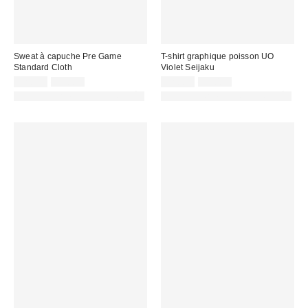
Sweat à capuche Pre Game
T-shirt graphique poisson UO
Standard Cloth
Violet Seijaku
Prix
Prix
Prix
Prix
32,00 €
69,00 €
22,00 €
39,00 €
d'origine
d'origine
remisé
remisé
PHOTOGRAPHIE RETOUCHÉE
PHOTOGRAPHIE RETOUCHÉE
:
:
:
: