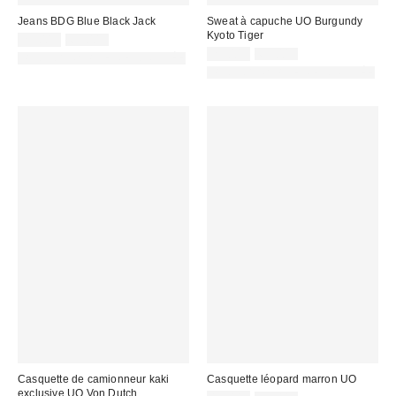
Jeans BDG Blue Black Jack
Sweat à capuche UO Burgundy
Kyoto Tiger
Prix
Prix
25,00 €
69,00 €
d'origine
remisé
Prix
Prix
25,00 €
65,00 €
PHOTOGRAPHIE RETOUCHÉE
:
d'origine
:
remisé
PHOTOGRAPHIE RETOUCHÉE
:
:
Casquette de camionneur kaki
Casquette léopard marron UO
exclusive UO Von Dutch