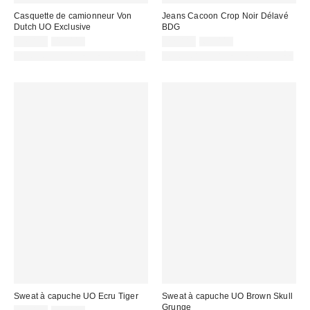
Casquette de camionneur Von
Jeans Cacoon Crop Noir Délavé
Dutch UO Exclusive
BDG
Prix
Prix
Prix
Prix
17,00 €
49,00 €
22,00 €
69,00 €
d'origine
d'origine
remisé
remisé
PHOTOGRAPHIE RETOUCHÉE
PHOTOGRAPHIE RETOUCHÉE
:
:
:
:
Sweat à capuche UO Ecru Tiger
Sweat à capuche UO Brown Skull
Grunge
Prix
Prix