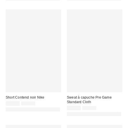
:
:
:
:
Short Contend noir Nike
Sweat à capuche Pre Game
Standard Cloth
Prix
Prix
32,00 €
43,00 €
d'origine
remisé
Prix
Prix
32,00 €
65,00 €
PHOTOGRAPHIE RETOUCHÉE
:
d'origine
:
remisé
PHOTOGRAPHIE RETOUCHÉE
:
: