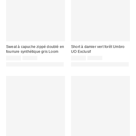
Sweat à capuche zippé doublé en
Short à damier vert forêt Umbro
fourrure synthétique gris Loom
UO Exclusif
Prix
Prix
Prix
Prix
35,00 €
79,00 €
29,00 €
49,00 €
d'origine
d'origine
remisé
remisé
PHOTOGRAPHIE RETOUCHÉE
PHOTOGRAPHIE RETOUCHÉE
:
:
:
: