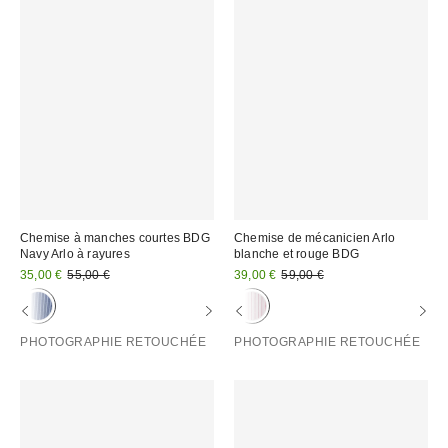
Chemise à manches courtes BDG
Chemise de mécanicien Arlo
Navy Arlo à rayures
blanche et rouge BDG
Prix
Prix
Prix
Prix
35,00 €
55,00 €
39,00 €
59,00 €
d'origine
d'origine
remisé
remisé
:
:
:
:
PHOTOGRAPHIE RETOUCHÉE
PHOTOGRAPHIE RETOUCHÉE