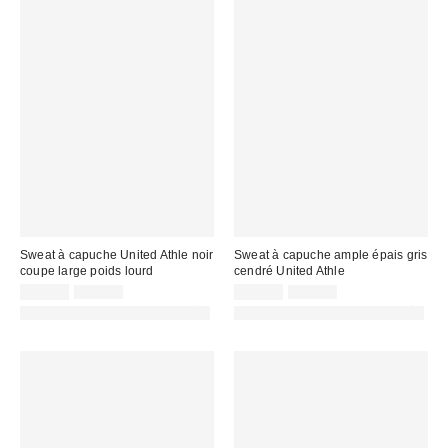
Sweat à capuche United Athle noir
Sweat à capuche ample épais gris
coupe large poids lourd
cendré United Athle
Prix
Prix
Prix
Prix
35,00 €
75,00 €
35,00 €
75,00 €
d'origine
d'origine
remisé
remisé
PHOTOGRAPHIE RETOUCHÉE
PHOTOGRAPHIE RETOUCHÉE
:
:
:
: