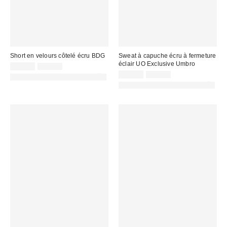
Short en velours côtelé écru BDG
Sweat à capuche écru à fermeture
éclair UO Exclusive Umbro
Prix
Prix
22,00 €
55,00 €
d'origine
remisé
Prix
Prix
35,00 €
95,00 €
PHOTOGRAPHIE RETOUCHÉE
:
d'origine
:
remisé
PHOTOGRAPHIE RETOUCHÉE
:
: