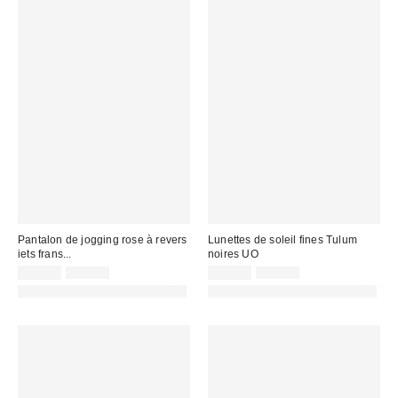
Pantalon de jogging rose à revers
Lunettes de soleil fines Tulum
iets frans...
noires UO
Prix
Prix
Prix
Prix
25,00 €
55,00 €
14,00 €
29,00 €
d'origine
d'origine
remisé
remisé
PHOTOGRAPHIE RETOUCHÉE
PHOTOGRAPHIE RETOUCHÉE
:
:
:
: