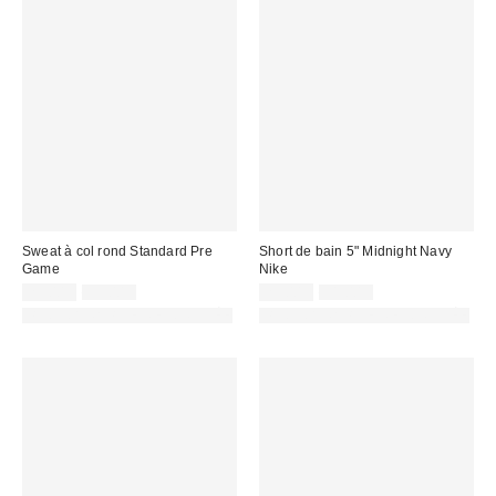
Sweat à col rond Standard Pre
Short de bain 5" Midnight Navy
Game
Nike
Prix
Prix
Prix
Prix
29,00 €
59,00 €
25,00 €
31,00 €
d'origine
d'origine
remisé
remisé
PHOTOGRAPHIE RETOUCHÉE
PHOTOGRAPHIE RETOUCHÉE
:
:
:
: