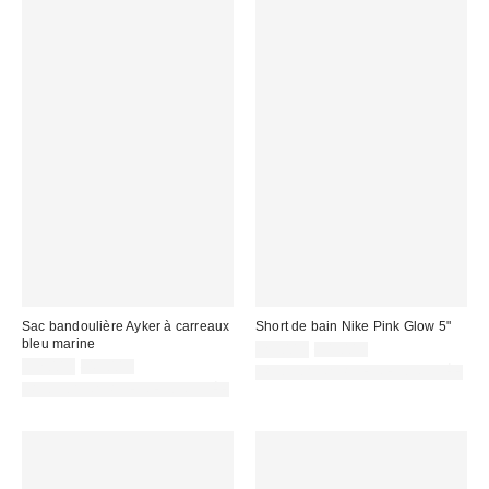
Sac bandoulière Ayker à carreaux
Short de bain Nike Pink Glow 5"
bleu marine
Prix
Prix
25,00 €
31,00 €
d'origine
Prix
Prix
remisé
32,00 €
45,00 €
PHOTOGRAPHIE RETOUCHÉE
:
d'origine
remisé
:
PHOTOGRAPHIE RETOUCHÉE
:
: