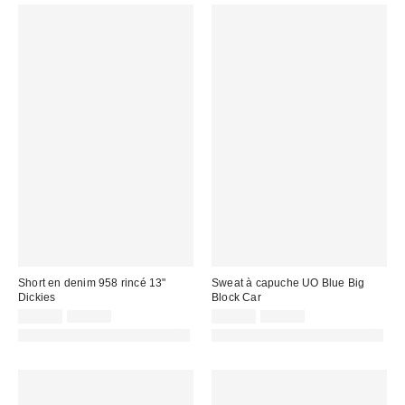
Short en denim 958 rincé 13"
Sweat à capuche UO Blue Big
Dickies
Block Car
Prix
Prix
Prix
Prix
49,00 €
89,00 €
29,00 €
65,00 €
d'origine
d'origine
remisé
remisé
PHOTOGRAPHIE RETOUCHÉE
PHOTOGRAPHIE RETOUCHÉE
:
:
:
: