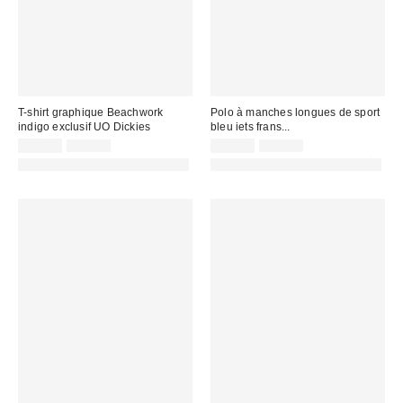
T-shirt graphique Beachwork
Polo à manches longues de sport
indigo exclusif UO Dickies
bleu iets frans...
Prix
Prix
Prix
Prix
25,00 €
45,00 €
11,00 €
49,00 €
d'origine
d'origine
remisé
remisé
PHOTOGRAPHIE RETOUCHÉE
PHOTOGRAPHIE RETOUCHÉE
:
:
:
: