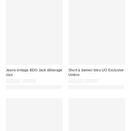
Jeans vintage BDG Jack délavage
Short à damier bleu UO Exclusive
clair
Umbro
Prix
Prix
Prix
Prix
25,00 €
69,00 €
29,00 €
49,00 €
d'origine
d'origine
remisé
remisé
PHOTOGRAPHIE RETOUCHÉE
PHOTOGRAPHIE RETOUCHÉE
:
:
:
: