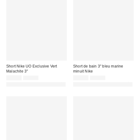
Short Nike UO Exclusive Vert
Short de bain 3" bleu marine
Malachite 3"
minuit Nike
Prix
Prix
Prix
Prix
22,00 €
29,00 €
22,00 €
29,00 €
d'origine
d'origine
remisé
remisé
PHOTOGRAPHIE RETOUCHÉE
PHOTOGRAPHIE RETOUCHÉE
:
:
:
: