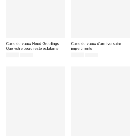
Carte de vœux Hood Greetings
Carte de vœux d'anniversaire
Que votre peau reste éclatante
impertinente
Prix
Prix
Prix
Prix
2,50 €
5,00 €
2,50 €
5,00 €
d'origine
d'origine
remisé
remisé
:
:
:
: