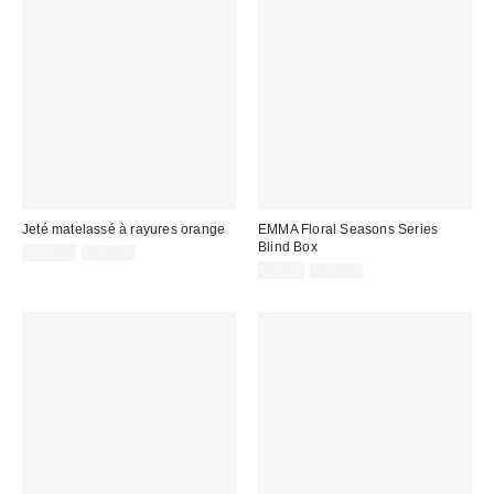
Jeté matelassé à rayures orange
EMMA Floral Seasons Series
Blind Box
Prix
Prix
39,00 €
69,00 €
d'origine
remisé
Prix
Prix
4,00 €
19,00 €
:
d'origine
:
remisé
:
: