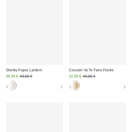
Shelby Paper Lantern
Coussin Va Te Faire Foutre
Prix
Prix
Prix
Prix
38,00 €
49,00 €
32,00 €
45,00 €
d'origine
d'origine
remisé
remisé
:
:
:
: