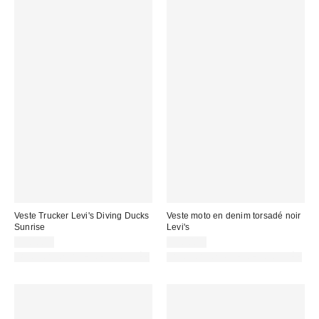
Veste Trucker Levi's Diving Ducks
Veste moto en denim torsadé noir
Sunrise
Levi's
120,00 €
150,00 €
PHOTOGRAPHIE RETOUCHÉE
PHOTOGRAPHIE RETOUCHÉE