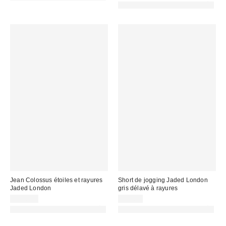
PHOTOGRAPHIE RETOUCHÉE
Jean Colossus étoiles et rayures
Short de jogging Jaded London
Jaded London
gris délavé à rayures
109,00 €
65,00 €
PHOTOGRAPHIE RETOUCHÉE
PHOTOGRAPHIE RETOUCHÉE