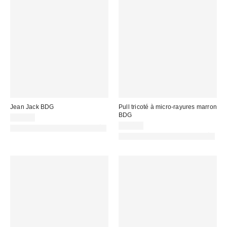
Jean Jack BDG
Pull tricoté à micro-rayures marron
BDG
69,00 €
69,00 €
PHOTOGRAPHIE RETOUCHÉE
PHOTOGRAPHIE RETOUCHÉE