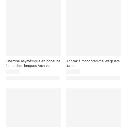
Chemise asymétrique en popeline
Anorak à monogramme Warp iets
à manches longues Archivis
frans..
69,00 €
95,00 €
PHOTOGRAPHIE RETOUCHÉE
PHOTOGRAPHIE RETOUCHÉE