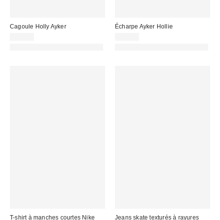
Cagoule Holly Ayker
Écharpe Ayker Hollie
35,00 €
35,00 €
PHOTOGRAPHIE RETOUCHÉE
PHOTOGRAPHIE RETOUCHÉE
T-shirt à manches courtes Nike
Jeans skate texturés à rayures