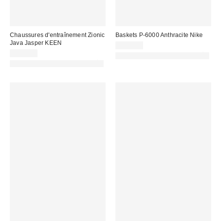
Chaussures d'entraînement Zionic
Baskets P-6000 Anthracite Nike
Java Jasper KEEN
120,00 €
170,00 €
PHOTOGRAPHIE RETOUCHÉE
PHOTOGRAPHIE RETOUCHÉE