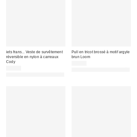
iets frans... Veste de survêtement
Pull en tricot brossé à motif argyle
réversible en nylon à carreaux
brun Loom
Cody
69,00 €
79,00 €
PHOTOGRAPHIE RETOUCHÉE
PHOTOGRAPHIE RETOUCHÉE