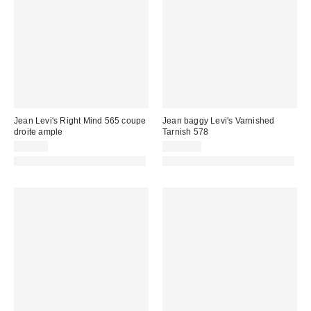
Jean Levi's Right Mind 565 coupe
Jean baggy Levi's Varnished
droite ample
Tarnish 578
69,00 €
110,00 €
PHOTOGRAPHIE RETOUCHÉE
PHOTOGRAPHIE RETOUCHÉE