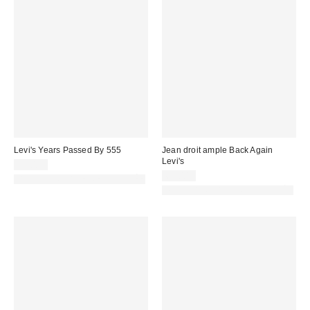
Levi's Years Passed By 555
Jean droit ample Back Again
Levi's
79,00 €
69,00 €
PHOTOGRAPHIE RETOUCHÉE
PHOTOGRAPHIE RETOUCHÉE