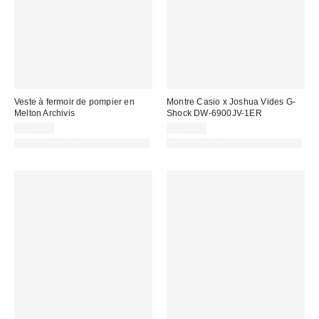
Veste à fermoir de pompier en
Montre Casio x Joshua Vides G-
Melton Archivis
Shock DW-6900JV-1ER
119,00 €
179,00 €
PHOTOGRAPHIE RETOUCHÉE
PHOTOGRAPHIE RETOUCHÉE