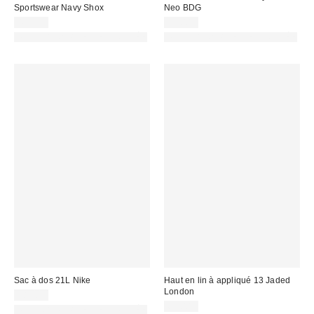
Sportswear Navy Shox
Neo BDG
49,99 €
75,00 €
PHOTOGRAPHIE RETOUCHÉE
PHOTOGRAPHIE RETOUCHÉE
Sac à dos 21L Nike
Haut en lin à appliqué 13 Jaded
London
38,00 €
69,00 €
PHOTOGRAPHIE RETOUCHÉE