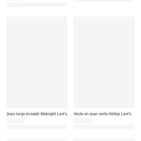
PHOTOGRAPHIE RETOUCHÉE
Jean large torsadé Midnight Levi's
Veste en jean verte Hilltop Levi's
140,00 €
130,00 €
PHOTOGRAPHIE RETOUCHÉE
PHOTOGRAPHIE RETOUCHÉE