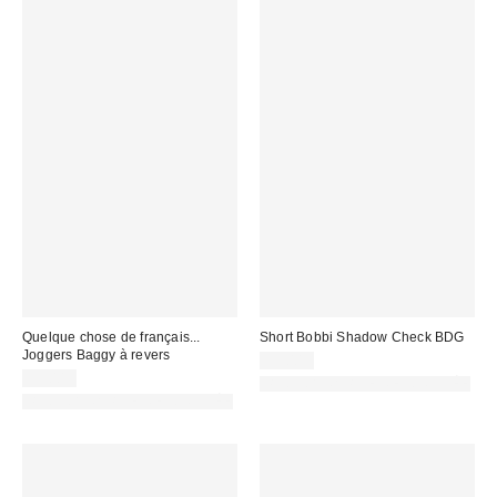
Quelque chose de français...
Short Bobbi Shadow Check BDG
Joggers Baggy à revers
59,00 €
59,00 €
PHOTOGRAPHIE RETOUCHÉE
PHOTOGRAPHIE RETOUCHÉE