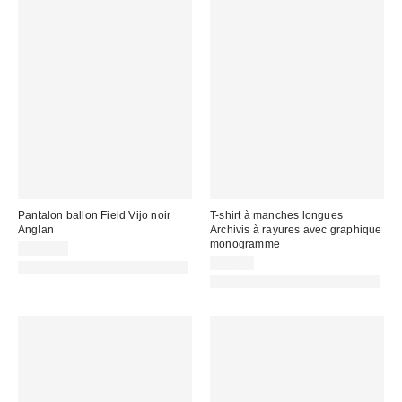
Pantalon ballon Field Vijo noir
T-shirt à manches longues
Anglan
Archivis à rayures avec graphique
monogramme
119,00 €
49,00 €
PHOTOGRAPHIE RETOUCHÉE
PHOTOGRAPHIE RETOUCHÉE