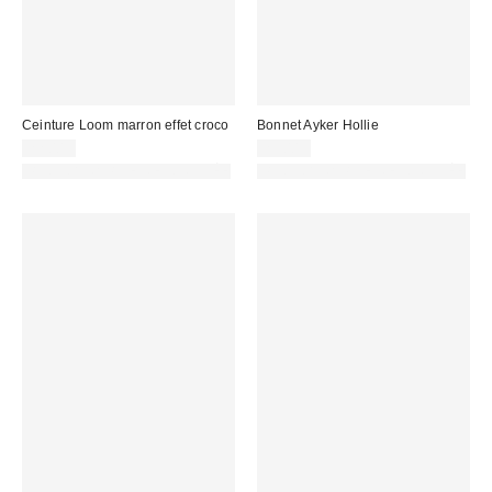
Ceinture Loom marron effet croco
Bonnet Ayker Hollie
22,00 €
29,00 €
PHOTOGRAPHIE RETOUCHÉE
PHOTOGRAPHIE RETOUCHÉE