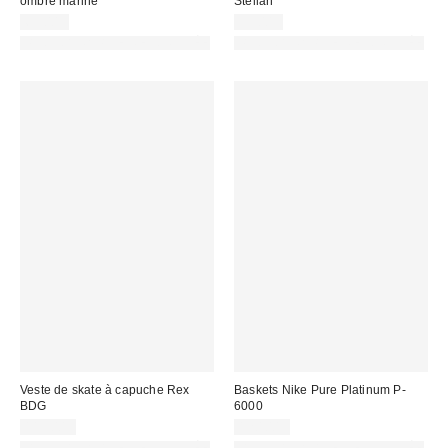
ombre marine
Stellan
69,00 €
99,00 €
PHOTOGRAPHIE RETOUCHÉE
PHOTOGRAPHIE RETOUCHÉE
Veste de skate à capuche Rex
Baskets Nike Pure Platinum P-
BDG
6000
115,00 €
120,00 €