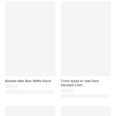
Baskets Nike Blue Waffle Racer
T-shirt ajusté en slub Paco
Standard Cloth
89,99 €
39,00 €
PHOTOGRAPHIE RETOUCHÉE
PHOTOGRAPHIE RETOUCHÉE