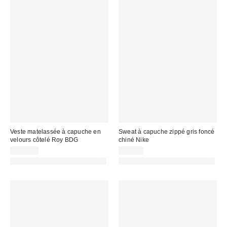
Veste matelassée à capuche en
Sweat à capuche zippé gris foncé
velours côtelé Roy BDG
chiné Nike
125,00 €
69,99 €
PHOTOGRAPHIE RETOUCHÉE
PHOTOGRAPHIE RETOUCHÉE