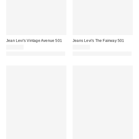
Jean Levi's Vintage Avenue 501
Jeans Levi's The Fairway 501
120,00 €
110,00 €
PHOTOGRAPHIE RETOUCHÉE
PHOTOGRAPHIE RETOUCHÉE