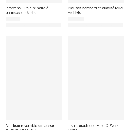
iets frans... Polaire noire à
Blouson bombardier ouatiné Mirai
panneau de football
Archivis
65,00 €
115,00 €
PHOTOGRAPHIE RETOUCHÉE
PHOTOGRAPHIE RETOUCHÉE
Manteau réversible en fausse
T-shirt graphique Field Of Work