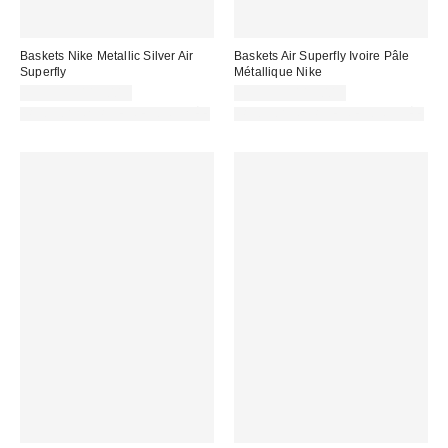
Baskets Nike Metallic Silver Air
Baskets Air Superfly Ivoire Pâle
Superfly
Métallique Nike
99,99 € – 115,00 €
99,99 € – 115,00 €
PHOTOGRAPHIE RETOUCHÉE
PHOTOGRAPHIE RETOUCHÉE