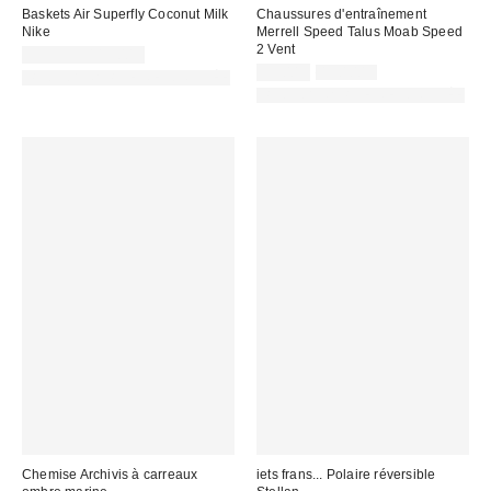
Baskets Air Superfly Coconut Milk
Chaussures d'entraînement
Nike
Merrell Speed Talus Moab Speed
2 Vent
99,99 € – 115,00 €
Prix
Prix
99,00 €
130,00 €
PHOTOGRAPHIE RETOUCHÉE
d'origine
remisé
PHOTOGRAPHIE RETOUCHÉE
:
:
Chemise Archivis à carreaux
iets frans... Polaire réversible