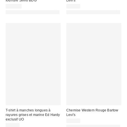
fourrure Silvio BDG
Levi's
119,00 €
35,00 €
PHOTOGRAPHIE RETOUCHÉE
PHOTOGRAPHIE RETOUCHÉE
T-shirt à manches longues à
Chemise Western Rouge Bartow
rayures grises et marine Ed Hardy
Levi's
exclusif UO
79,00 €
55,00 €
PHOTOGRAPHIE RETOUCHÉE