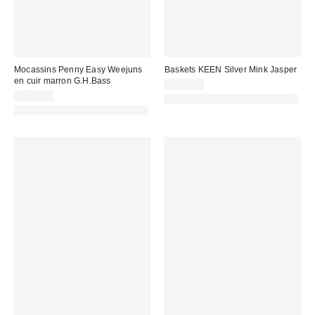
Mocassins Penny Easy Weejuns
Baskets KEEN Silver Mink Jasper
en cuir marron G.H.Bass
140,00 €
165,00 €
PHOTOGRAPHIE RETOUCHÉE
PHOTOGRAPHIE RETOUCHÉE