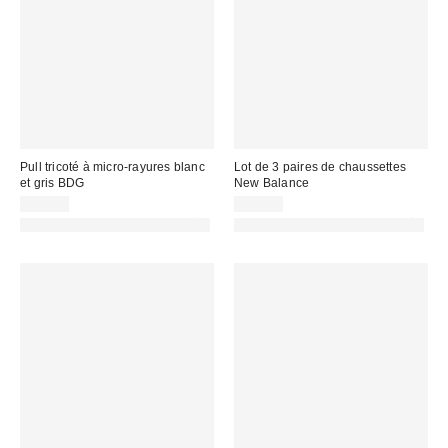
Pull tricoté à micro-rayures blanc
Lot de 3 paires de chaussettes
et gris BDG
New Balance
69,00 €
19,00 €
PHOTOGRAPHIE RETOUCHÉE
PHOTOGRAPHIE RETOUCHÉE