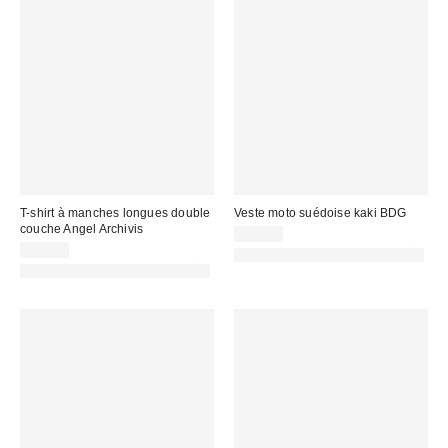
T-shirt à manches longues double
Veste moto suédoise kaki BDG
couche Angel Archivis
99,00 €
55,00 €
PHOTOGRAPHIE RETOUCHÉE
PHOTOGRAPHIE RETOUCHÉE