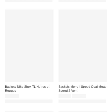
PHOTOGRAPHIE RETOUCHÉE
PHOTOGRAPHIE RETOUCHÉE
Baskets Nike Shox TL Noires et
Baskets Merrell Speed Coal Moab
Rouges
Speed 2 Vent
Prix
Prix
170,00 €
99,00 €
130,00 €
d'origine
remisé
PHOTOGRAPHIE RETOUCHÉE
PHOTOGRAPHIE RETOUCHÉE
:
: