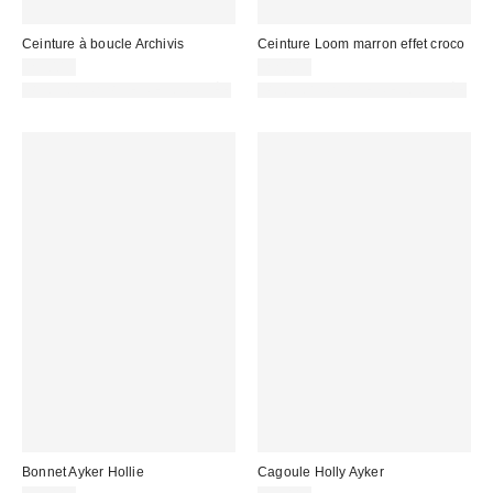
Ceinture à boucle Archivis
Ceinture Loom marron effet croco
29,00 €
22,00 €
PHOTOGRAPHIE RETOUCHÉE
PHOTOGRAPHIE RETOUCHÉE
Bonnet Ayker Hollie
Cagoule Holly Ayker