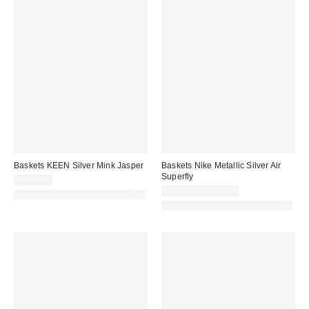
Baskets KEEN Silver Mink Jasper
Baskets Nike Metallic Silver Air
Superfly
140,00 €
99,99 € – 115,00 €
PHOTOGRAPHIE RETOUCHÉE
PHOTOGRAPHIE RETOUCHÉE