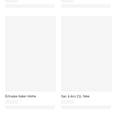
29,00 €
35,00 €
PHOTOGRAPHIE RETOUCHÉE
PHOTOGRAPHIE RETOUCHÉE
Écharpe Ayker Hollie
Sac à dos 21L Nike
35,00 €
38,00 €
PHOTOGRAPHIE RETOUCHÉE
PHOTOGRAPHIE RETOUCHÉE