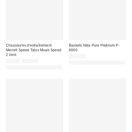
Chaussures d'entraînement
Baskets Nike Pure Platinum P-
Merrell Speed Talus Moab Speed
6000
2 Vent
120,00 €
Prix
Prix
99,00 €
130,00 €
PHOTOGRAPHIE RETOUCHÉE
d'origine
remisé
PHOTOGRAPHIE RETOUCHÉE
:
: