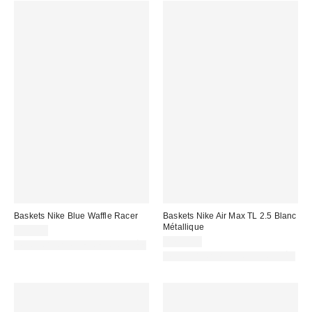
Baskets Nike Blue Waffle Racer
Baskets Nike Air Max TL 2.5 Blanc
Métallique
89,99 €
179,99 €
PHOTOGRAPHIE RETOUCHÉE
PHOTOGRAPHIE RETOUCHÉE