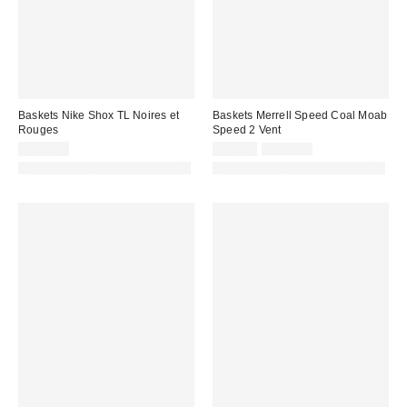
Baskets Nike Shox TL Noires et
Baskets Merrell Speed Coal Moab
Rouges
Speed 2 Vent
Prix
Prix
170,00 €
99,00 €
130,00 €
d'origine
remisé
PHOTOGRAPHIE RETOUCHÉE
PHOTOGRAPHIE RETOUCHÉE
:
: