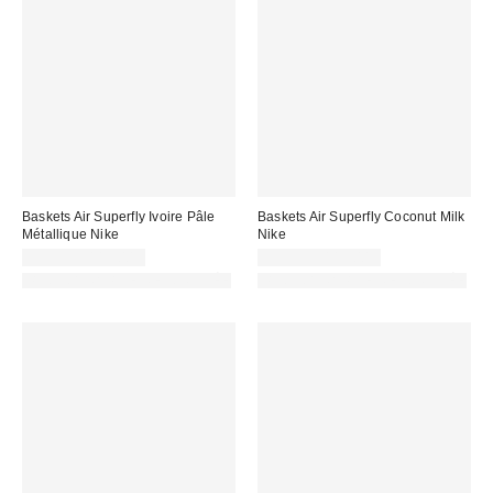
Baskets Air Superfly Ivoire Pâle
Baskets Air Superfly Coconut Milk
Métallique Nike
Nike
99,99 € – 115,00 €
99,99 € – 115,00 €
PHOTOGRAPHIE RETOUCHÉE
PHOTOGRAPHIE RETOUCHÉE