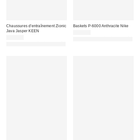
Chaussures d'entraînement Zionic
Baskets P-6000 Anthracite Nike
Java Jasper KEEN
120,00 €
170,00 €
PHOTOGRAPHIE RETOUCHÉE
PHOTOGRAPHIE RETOUCHÉE