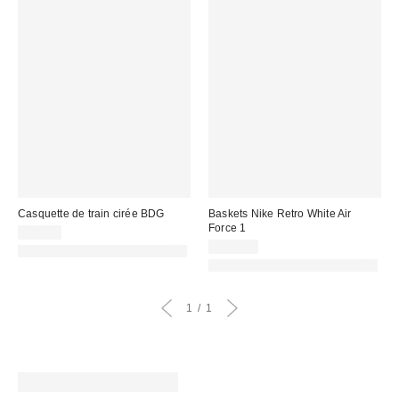
Casquette de train cirée BDG
Baskets Nike Retro White Air
Force 1
32,00 €
119,99 €
PHOTOGRAPHIE RETOUCHÉE
PHOTOGRAPHIE RETOUCHÉE
1
1