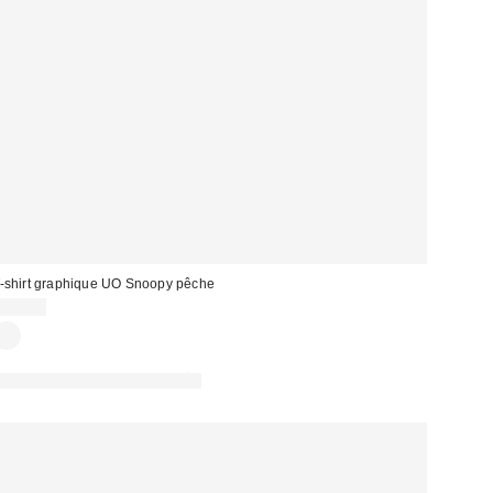
-shirt graphique UO Snoopy pêche
45,00 €
PHOTOGRAPHIE RETOUCHÉE