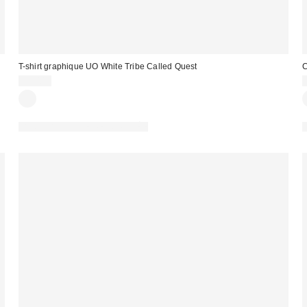
T-shirt graphique UO White Tribe Called Quest
C
45,00 €
PHOTOGRAPHIE RETOUCHÉE