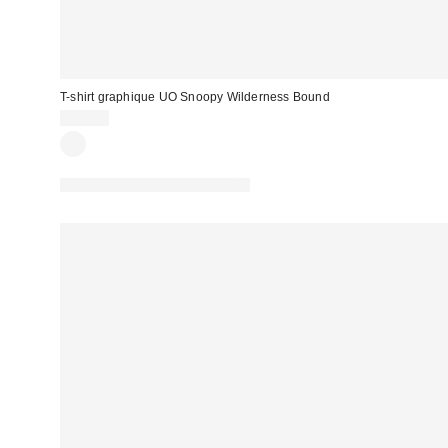
T-shirt graphique UO Snoopy Wilderness Bound
45,00 €
PHOTOGRAPHIE RETOUCHÉE