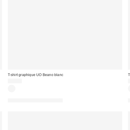
T-shirt graphique UO Beano blanc
T
45,00 €
PHOTOGRAPHIE RETOUCHÉE