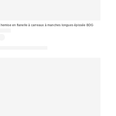
hemise en flanelle à carreaux à manches longues épissée BDG
69,00 €
PHOTOGRAPHIE RETOUCHÉE