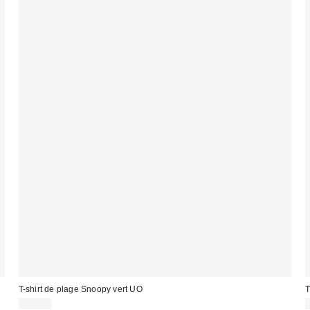
T-shirt de plage Snoopy vert UO
T
45,00 €