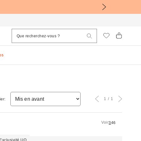
os
1
1
ier:
Voir
3
4
6
Exclusivité UO