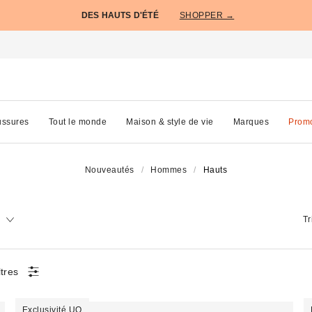
DES HAUTS D'ÉTÉ
SHOPPER →
ssures
Tout le monde
Maison & style de vie
Marques
Prom
Nouveautés
Hommes
Hauts
Tr
ltres
Exclusivité UO