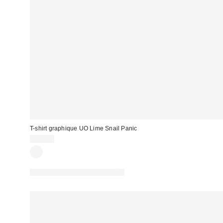
T-shirt graphique UO Lime Snail Panic
39,00 €
PHOTOGRAPHIE RETOUCHÉE