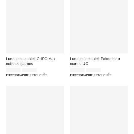
Lunettes de soleil CHPO Max
Lunettes de soleil Palma bleu
noires et jaunes
marine UO
Prix
Prix
Prix
Prix
22,00 €
35,00 €
12,00 €
25,00 €
d'origine
d'origine
remisé
remisé
PHOTOGRAPHIE RETOUCHÉE
PHOTOGRAPHIE RETOUCHÉE
:
:
:
: