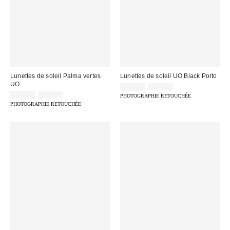
Lunettes de soleil Palma vertes
Lunettes de soleil UO Black Porto
UO
Prix
Prix
12,00 €
25,00 €
d'origine
Prix
Prix
remisé
12,00 €
25,00 €
PHOTOGRAPHIE RETOUCHÉE
:
d'origine
remisé
:
PHOTOGRAPHIE RETOUCHÉE
:
: