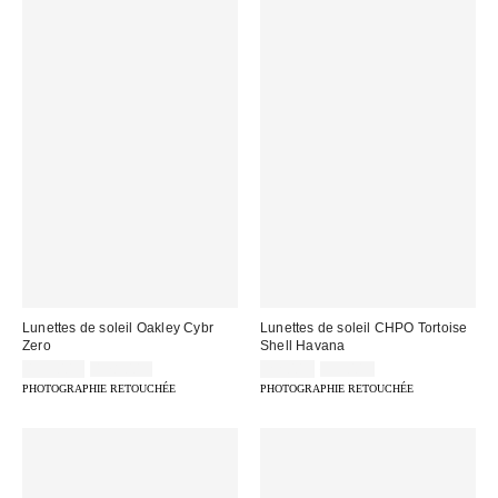
Lunettes de soleil Oakley Cybr
Lunettes de soleil CHPO Tortoise
Zero
Shell Havana
Prix
Prix
Prix
Prix
139,00 €
178,00 €
22,00 €
35,00 €
d'origine
d'origine
remisé
remisé
PHOTOGRAPHIE RETOUCHÉE
PHOTOGRAPHIE RETOUCHÉE
:
:
:
: