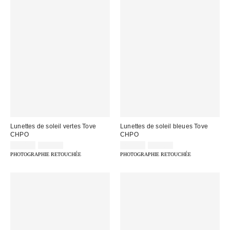
Lunettes de soleil vertes Tove
Lunettes de soleil bleues Tove
CHPO
CHPO
Prix
Prix
Prix
Prix
22,00 €
35,00 €
22,00 €
35,00 €
d'origine
d'origine
remisé
remisé
PHOTOGRAPHIE RETOUCHÉE
PHOTOGRAPHIE RETOUCHÉE
:
:
:
: