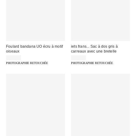
Foulard bandana UO écru à motif
iets frans... Sac à dos gris à
oiseaux
carreaux avec une bretelle
22,00 €
49,00 €
PHOTOGRAPHIE RETOUCHÉE
PHOTOGRAPHIE RETOUCHÉE