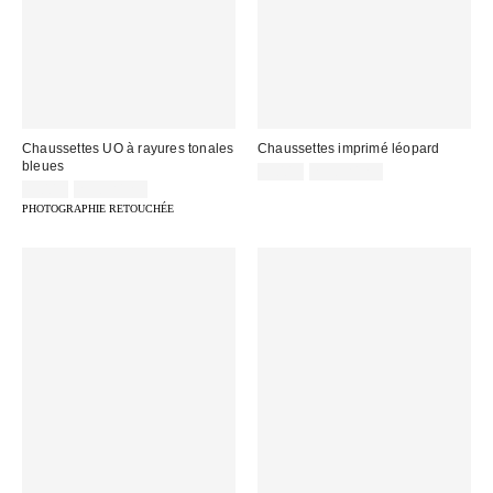
Chaussettes UO à rayures tonales
Chaussettes imprimé léopard
bleues
9,00 €
2 pour 12 €
9,00 €
2 pour 12 €
PHOTOGRAPHIE RETOUCHÉE