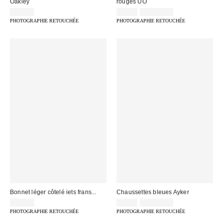
Oakley
rouges UO
25,00 €
9,00 €
2 pour 12 €
PHOTOGRAPHIE RETOUCHÉE
PHOTOGRAPHIE RETOUCHÉE
Bonnet léger côtelé iets frans...
Chaussettes bleues Ayker
25,00 €
9,00 €
2 pour 12 €
PHOTOGRAPHIE RETOUCHÉE
PHOTOGRAPHIE RETOUCHÉE