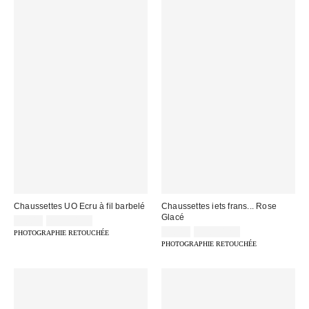
Chaussettes UO Ecru à fil barbelé
Chaussettes iets frans... Rose
Glacé
9,00 €
2 pour 12 €
9,00 €
2 pour 12 €
PHOTOGRAPHIE RETOUCHÉE
PHOTOGRAPHIE RETOUCHÉE