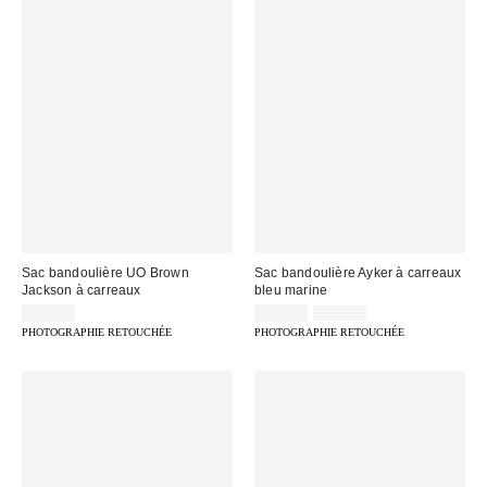
Sac bandoulière UO Brown
Sac bandoulière Ayker à carreaux
Jackson à carreaux
bleu marine
Prix
Prix
39,00 €
32,00 €
45,00 €
d'origine
remisé
PHOTOGRAPHIE RETOUCHÉE
PHOTOGRAPHIE RETOUCHÉE
:
: