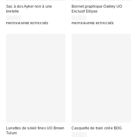
Sac à dos Ayker noir à une
Bonnet graphique Oakley UO
bretelle
Exclusif Ellipse
55,00 €
35,00 €
PHOTOGRAPHIE RETOUCHÉE
PHOTOGRAPHIE RETOUCHÉE
Lunettes de soleil fines UO Brown
Casquette de train cirée BDG
Tulum
32,00 €