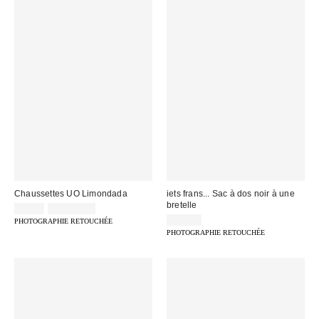
Chaussettes UO Limondada
iets frans... Sac à dos noir à une
bretelle
9,00 €
2 pour 12 €
49,00 €
PHOTOGRAPHIE RETOUCHÉE
PHOTOGRAPHIE RETOUCHÉE