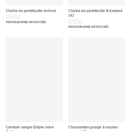
Chaîne de portefeuille Archivis
Chaîne de portefeuille fil barbelé
UO
25,00 €
22,00 €
PHOTOGRAPHIE RETOUCHÉE
PHOTOGRAPHIE RETOUCHÉE
Ceinture sangle Ellipse noire
Chaussettes grunge à rayures