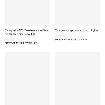
Casquette NY Yankees à oreilles
Chapeau trappeur en tricot Ayker
de chien noire New Era
32,00 €
65,00 €
PHOTOGRAPHIE RETOUCHÉE
PHOTOGRAPHIE RETOUCHÉE