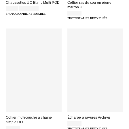
Chaussettes UO Blanc Multi POD
Collier ras du cou en pierre
marron UO
9,00 €
2 pour 12 €
22,00 €
PHOTOGRAPHIE RETOUCHÉE
PHOTOGRAPHIE RETOUCHÉE
Collier multicouche à chaîne
Écharpe à rayures Archivis
simple UO
25,00 €
25,00 €
PHOTOGRAPHIE RETOUCHÉE