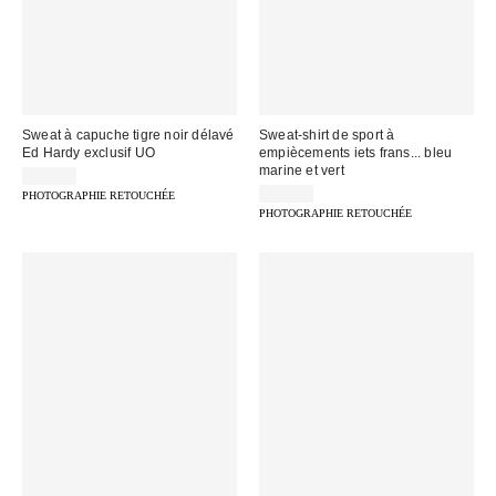
Sweat à capuche tigre noir délavé
Sweat-shirt de sport à
Ed Hardy exclusif UO
empiècements iets frans... bleu
marine et vert
99,00 €
65,00 €
PHOTOGRAPHIE RETOUCHÉE
PHOTOGRAPHIE RETOUCHÉE