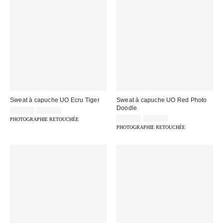
Sweat à capuche UO Ecru Tiger
Sweat à capuche UO Red Photo
Doodle
Prix
Prix
25,00 €
65,00 €
d'origine
remisé
Prix
Prix
20,00 €
65,00 €
PHOTOGRAPHIE RETOUCHÉE
:
d'origine
:
remisé
PHOTOGRAPHIE RETOUCHÉE
:
: