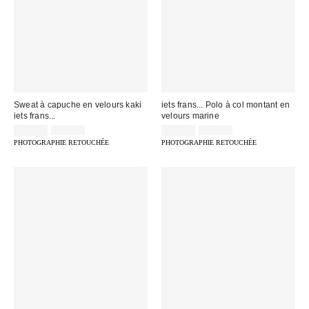
Sweat à capuche en velours kaki
iets frans... Polo à col montant en
iets frans...
velours marine
Prix
Prix
Prix
Prix
39,00 €
79,00 €
25,00 €
69,00 €
d'origine
d'origine
remisé
remisé
PHOTOGRAPHIE RETOUCHÉE
PHOTOGRAPHIE RETOUCHÉE
:
:
:
: