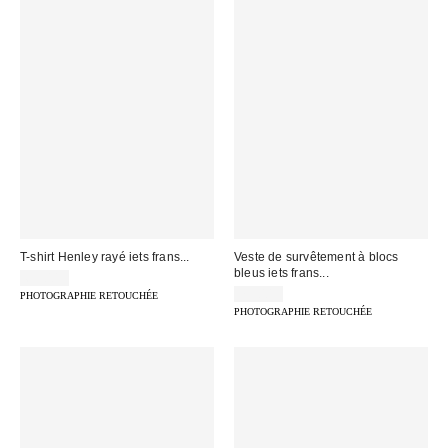
T-shirt Henley rayé iets frans...
Veste de survêtement à blocs
bleus iets frans...
69,00 €
75,00 €
PHOTOGRAPHIE RETOUCHÉE
PHOTOGRAPHIE RETOUCHÉE