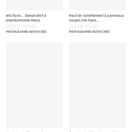
iets frans... Sweat-shirt à
Haut de survêtement à panneaux
empiècements bleus
rouges iets frans...
Prix
Prix
Prix
Prix
25,00 €
65,00 €
45,00 €
75,00 €
d'origine
d'origine
remisé
remisé
PHOTOGRAPHIE RETOUCHÉE
PHOTOGRAPHIE RETOUCHÉE
:
:
:
: