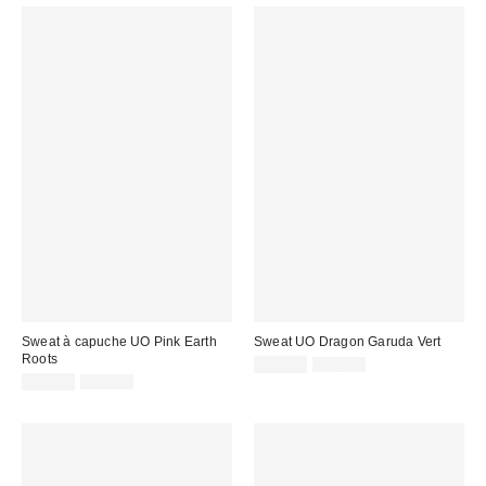
Sweat à capuche UO Pink Earth
Sweat UO Dragon Garuda Vert
Roots
Prix
Prix
22,00 €
59,00 €
d'origine
Prix
Prix
remisé
20,00 €
65,00 €
:
d'origine
remisé
:
:
: