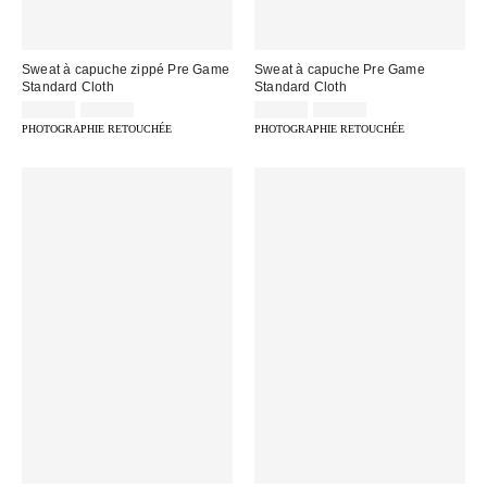
Sweat à capuche zippé Pre Game
Sweat à capuche Pre Game
Standard Cloth
Standard Cloth
Prix
Prix
Prix
Prix
32,00 €
69,00 €
32,00 €
69,00 €
d'origine
d'origine
remisé
remisé
PHOTOGRAPHIE RETOUCHÉE
PHOTOGRAPHIE RETOUCHÉE
:
:
:
: