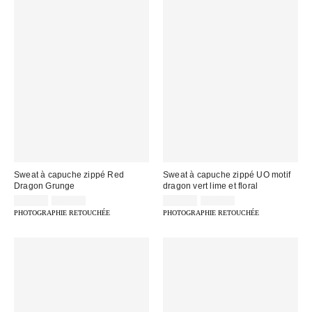
Sweat à capuche zippé Red
Sweat à capuche zippé UO motif
Dragon Grunge
dragon vert lime et floral
Prix
Prix
Prix
Prix
25,00 €
75,00 €
35,00 €
75,00 €
d'origine
d'origine
remisé
remisé
PHOTOGRAPHIE RETOUCHÉE
PHOTOGRAPHIE RETOUCHÉE
:
:
:
: