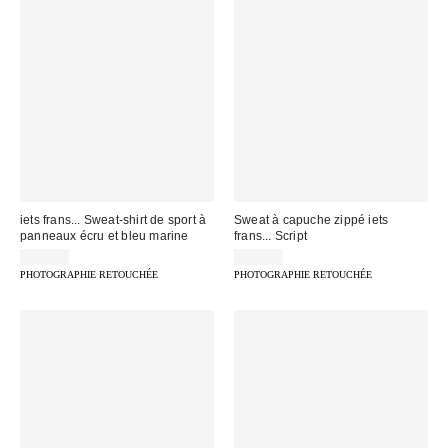
iets frans... Sweat-shirt de sport à
Sweat à capuche zippé iets
panneaux écru et bleu marine
frans... Script
65,00 €
75,00 €
PHOTOGRAPHIE RETOUCHÉE
PHOTOGRAPHIE RETOUCHÉE