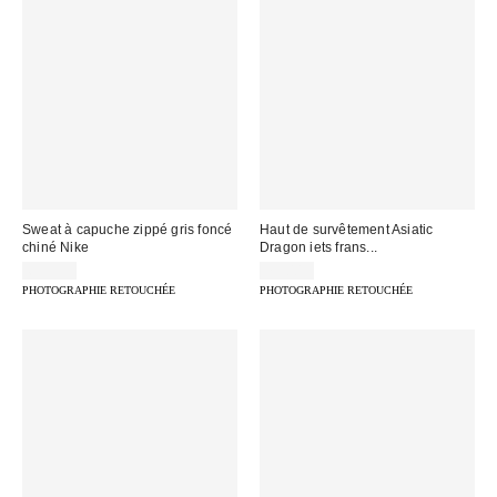
Sweat à capuche zippé gris foncé
Haut de survêtement Asiatic
chiné Nike
Dragon iets frans...
69,99 €
75,00 €
PHOTOGRAPHIE RETOUCHÉE
PHOTOGRAPHIE RETOUCHÉE