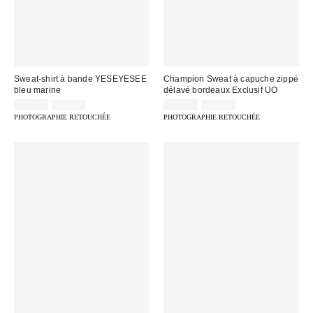
Sweat-shirt à bande YESEYESEE
Champion Sweat à capuche zippé
bleu marine
délavé bordeaux Exclusif UO
Prix
Prix
Prix
Prix
39,00 €
95,00 €
35,00 €
95,00 €
d'origine
d'origine
remisé
remisé
PHOTOGRAPHIE RETOUCHÉE
PHOTOGRAPHIE RETOUCHÉE
:
:
:
: