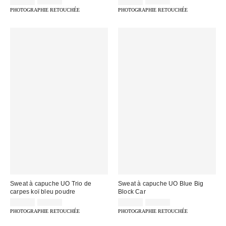
Prix
Prix
Prix
Prix
35,00 €
75,00 €
32,00 €
69,00 €
d'origine
d'origine
remisé
remisé
PHOTOGRAPHIE RETOUCHÉE
PHOTOGRAPHIE RETOUCHÉE
:
:
:
:
Sweat à capuche UO Trio de
Sweat à capuche UO Blue Big
carpes koï bleu poudre
Block Car
Prix
Prix
Prix
Prix
39,00 €
65,00 €
29,00 €
65,00 €
d'origine
d'origine
remisé
remisé
PHOTOGRAPHIE RETOUCHÉE
PHOTOGRAPHIE RETOUCHÉE
:
:
:
: