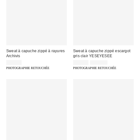
Sweat à capuche zippé à rayures
Sweat à capuche zippé escargot
Archivis
gris clair YESEYESEE
Prix
Prix
75,00 €
65,00 €
109,00 €
d'origine
remisé
PHOTOGRAPHIE RETOUCHÉE
PHOTOGRAPHIE RETOUCHÉE
:
: