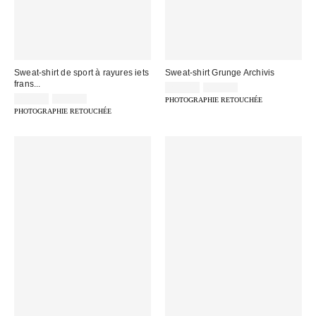
Sweat-shirt de sport à rayures iets
Sweat-shirt Grunge Archivis
frans...
Prix
Prix
25,00 €
69,00 €
d'origine
Prix
Prix
remisé
20,00 €
69,00 €
PHOTOGRAPHIE RETOUCHÉE
:
d'origine
remisé
:
PHOTOGRAPHIE RETOUCHÉE
:
: