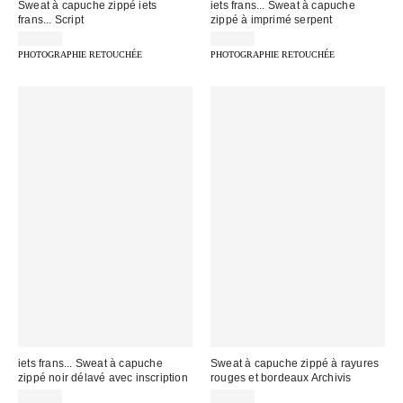
Sweat à capuche zippé iets
iets frans... Sweat à capuche
frans... Script
zippé à imprimé serpent
75,00 €
75,00 €
PHOTOGRAPHIE RETOUCHÉE
PHOTOGRAPHIE RETOUCHÉE
iets frans... Sweat à capuche
Sweat à capuche zippé à rayures
zippé noir délavé avec inscription
rouges et bordeaux Archivis
75,00 €
75,00 €