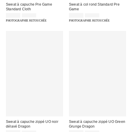
Sweat à capuche Pre Game
Sweat à col rond Standard Pre
Standard Cloth
Game
Prix
Prix
Prix
Prix
32,00 €
65,00 €
29,00 €
59,00 €
d'origine
d'origine
remisé
remisé
PHOTOGRAPHIE RETOUCHÉE
PHOTOGRAPHIE RETOUCHÉE
:
:
:
:
Sweat à capuche zippé UO noir
Sweat à capuche zippé UO Green
délavé Dragon
Grunge Dragon