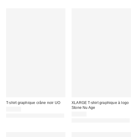
T-shirt graphique crâne noir UO
XLARGE T-shirt graphique à logo
Stone Nu Age
39,00 €
54,00 €
PHOTOGRAPHIE RETOUCHÉE
PHOTOGRAPHIE RETOUCHÉE