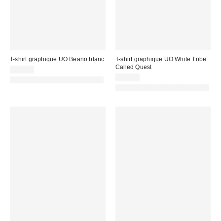
T-shirt graphique UO Beano blanc
T-shirt graphique UO White Tribe
Called Quest
45,00 €
45,00 €
PHOTOGRAPHIE RETOUCHÉE
PHOTOGRAPHIE RETOUCHÉE