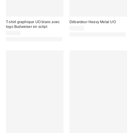
T-shirt graphique UO blanc avec
Débardeur Heavy Metal UO
logo Budweiser en script
35,00 €
45,00 €
PHOTOGRAPHIE RETOUCHÉE
PHOTOGRAPHIE RETOUCHÉE