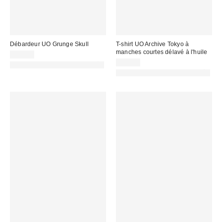
Débardeur UO Grunge Skull
T-shirt UO Archive Tokyo à
manches courtes délavé à l'huile
32,00 €
45,00 €
PHOTOGRAPHIE RETOUCHÉE
PHOTOGRAPHIE RETOUCHÉE