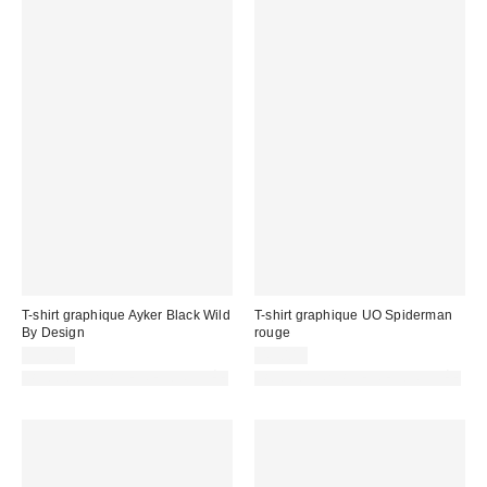
T-shirt graphique Ayker Black Wild
T-shirt graphique UO Spiderman
By Design
rouge
39,00 €
45,00 €
PHOTOGRAPHIE RETOUCHÉE
PHOTOGRAPHIE RETOUCHÉE