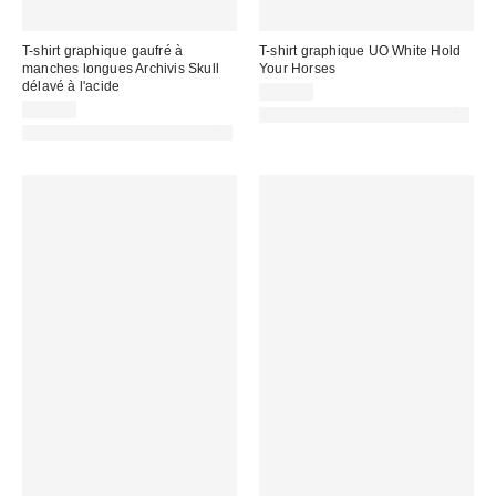
T-shirt graphique gaufré à
T-shirt graphique UO White Hold
manches longues Archivis Skull
Your Horses
délavé à l'acide
39,00 €
55,00 €
PHOTOGRAPHIE RETOUCHÉE
PHOTOGRAPHIE RETOUCHÉE