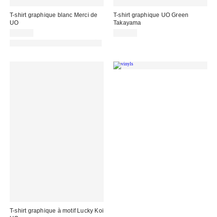
T-shirt graphique blanc Merci de
T-shirt graphique UO Green
UO
Takayama
39,00 €
39,00 €
PHOTOGRAPHIE RETOUCHÉE
T-shirt graphique à motif Lucky Koi