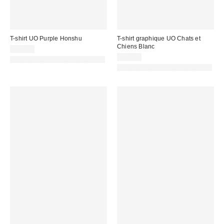
T-shirt UO Purple Honshu
T-shirt graphique UO Chats et
Chiens Blanc
39,00 €
39,00 €
PHOTOGRAPHIE RETOUCHÉE
PHOTOGRAPHIE RETOUCHÉE