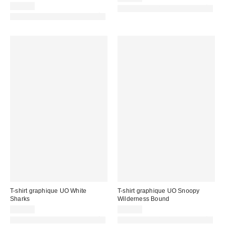
45,00 €
PHOTOGRAPHIE RETOUCHÉE
PHOTOGRAPHIE RETOUCHÉE
T-shirt graphique UO White
T-shirt graphique UO Snoopy
Sharks
Wilderness Bound
39,00 €
45,00 €
PHOTOGRAPHIE RETOUCHÉE
PHOTOGRAPHIE RETOUCHÉE