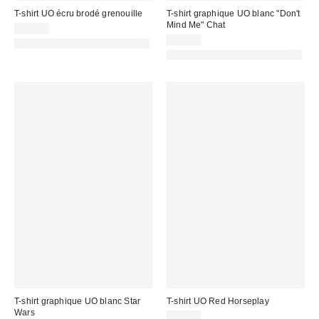
T-shirt UO écru brodé grenouille
T-shirt graphique UO blanc "Don't
Mind Me" Chat
35,00 €
39,00 €
PHOTOGRAPHIE RETOUCHÉE
PHOTOGRAPHIE RETOUCHÉE
T-shirt graphique UO blanc Star
T-shirt UO Red Horseplay
Wars
39,00 €