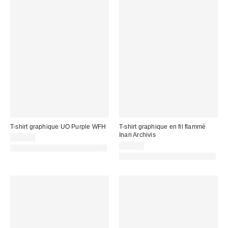
T-shirt graphique UO Purple WFH
T-shirt graphique en fil flammé
Inari Archivis
39,00 €
45,00 €
PHOTOGRAPHIE RETOUCHÉE
PHOTOGRAPHIE RETOUCHÉE