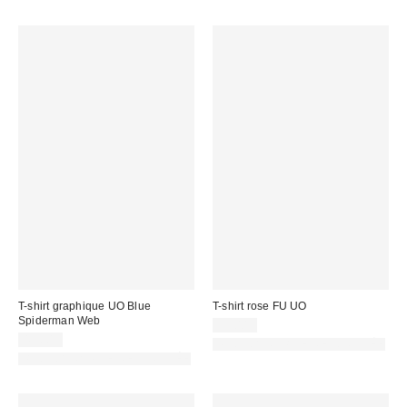
T-shirt graphique UO Blue
T-shirt rose FU UO
Spiderman Web
39,00 €
45,00 €
PHOTOGRAPHIE RETOUCHÉE
PHOTOGRAPHIE RETOUCHÉE