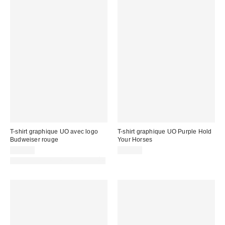
T-shirt graphique UO avec logo
T-shirt graphique UO Purple Hold
Budweiser rouge
Your Horses
45,00 €
35,00 €
PHOTOGRAPHIE RETOUCHÉE