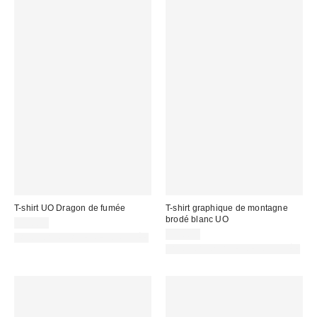
T-shirt UO Dragon de fumée
T-shirt graphique de montagne
brodé blanc UO
39,00 €
39,00 €
PHOTOGRAPHIE RETOUCHÉE
PHOTOGRAPHIE RETOUCHÉE