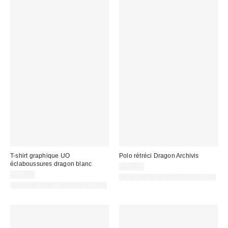
T-shirt graphique UO
Polo rétréci Dragon Archivis
éclaboussures dragon blanc
49,00 €
39,00 €
PHOTOGRAPHIE RETOUCHÉE
PHOTOGRAPHIE RETOUCHÉE