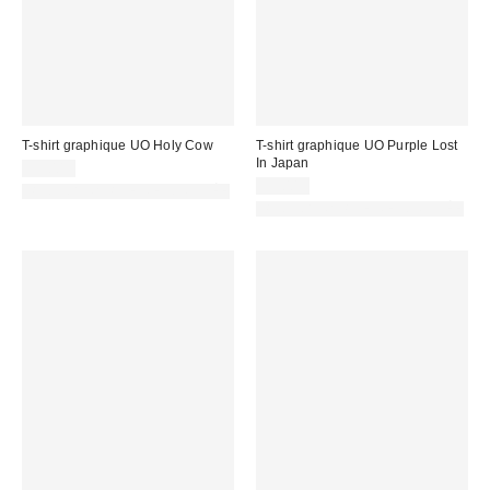
T-shirt graphique UO Holy Cow
T-shirt graphique UO Purple Lost
In Japan
39,00 €
39,00 €
PHOTOGRAPHIE RETOUCHÉE
PHOTOGRAPHIE RETOUCHÉE