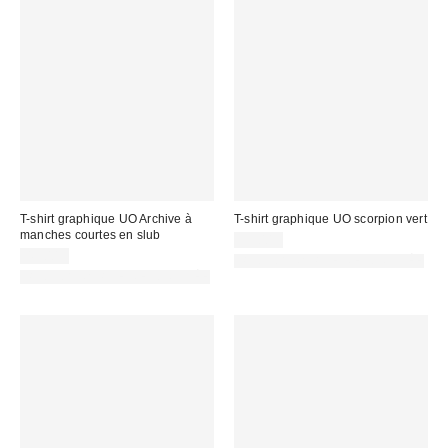
T-shirt graphique UO Archive à
T-shirt graphique UO scorpion vert
manches courtes en slub
39,00 €
45,00 €
PHOTOGRAPHIE RETOUCHÉE
PHOTOGRAPHIE RETOUCHÉE