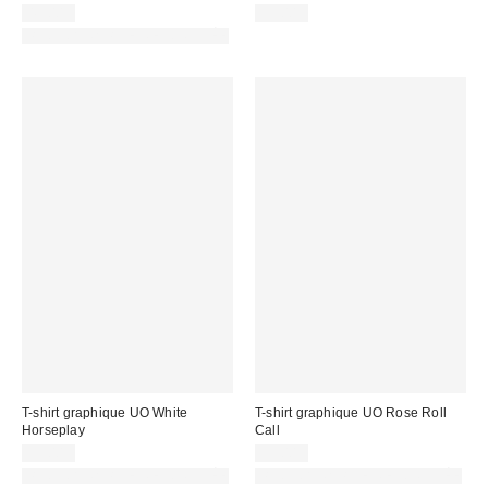
45,00 €
39,00 €
PHOTOGRAPHIE RETOUCHÉE
T-shirt graphique UO White
T-shirt graphique UO Rose Roll
Horseplay
Call
39,00 €
39,00 €
PHOTOGRAPHIE RETOUCHÉE
PHOTOGRAPHIE RETOUCHÉE