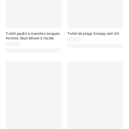
T-shirt gaufré à manches longues
T-shirt de plage Snoopy vert UO
Archivis Skull délavé à l'acide
45,00 €
55,00 €
PHOTOGRAPHIE RETOUCHÉE
PHOTOGRAPHIE RETOUCHÉE