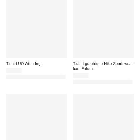
T-shirt UO Wine-Ing
T-shirt graphique Nike Sportswear
Icon Futura
39,00 €
24,99 €
PHOTOGRAPHIE RETOUCHÉE
PHOTOGRAPHIE RETOUCHÉE