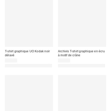
T-shirt graphique UO Kodak noir
Archivis T-shirt graphique en écru
délavé
à motif de crâne
45,00 €
45,00 €
PHOTOGRAPHIE RETOUCHÉE
PHOTOGRAPHIE RETOUCHÉE