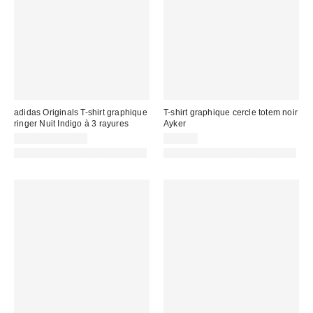
adidas Originals T-shirt graphique
T-shirt graphique cercle totem noir
ringer Nuit Indigo à 3 rayures
Ayker
33,00 € – 35,00 €
39,00 €
PHOTOGRAPHIE RETOUCHÉE
PHOTOGRAPHIE RETOUCHÉE