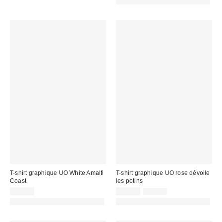
PHOTOGRAPHIE RETOUCHÉE
T-shirt graphique UO White Amalfi
T-shirt graphique UO rose dévoile
Coast
les potins
Prix
Prix
39,00 €
22,00 €
35,00 €
d'origine
remisé
PHOTOGRAPHIE RETOUCHÉE
PHOTOGRAPHIE RETOUCHÉE
:
: