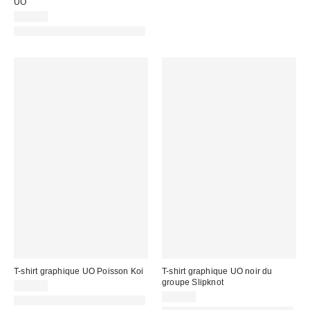
UO
39,00 €
PHOTOGRAPHIE RETOUCHÉE
T-shirt graphique UO Poisson Koi
T-shirt graphique UO noir du
groupe Slipknot
39,00 €
45,00 €
PHOTOGRAPHIE RETOUCHÉE