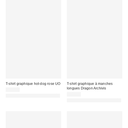
T-shirt graphique hot-dog rose UO
T-shirt graphique à manches
longues Dragon Archivis
39,00 €
49,00 €
PHOTOGRAPHIE RETOUCHÉE
PHOTOGRAPHIE RETOUCHÉE