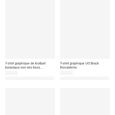
T-shirt graphique de football
T-shirt graphique UO Black
botanique noir iets frans...
Ronaldinho
49,00 €
45,00 €
PHOTOGRAPHIE RETOUCHÉE
PHOTOGRAPHIE RETOUCHÉE