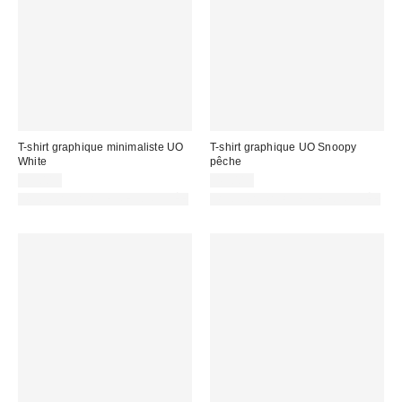
T-shirt graphique minimaliste UO
T-shirt graphique UO Snoopy
White
pêche
39,00 €
45,00 €
PHOTOGRAPHIE RETOUCHÉE
PHOTOGRAPHIE RETOUCHÉE