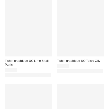
T-shirt graphique UO Lime Snail
T-shirt graphique UO Tokyo City
Panic
39,00 €
39,00 €
PHOTOGRAPHIE RETOUCHÉE
PHOTOGRAPHIE RETOUCHÉE