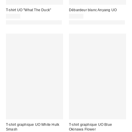
T-shirt UO "What The Duck"
Débardeur blanc Anyang UO
39,00 €
32,00 €
PHOTOGRAPHIE RETOUCHÉE
PHOTOGRAPHIE RETOUCHÉE
T-shirt graphique UO White Hulk
T-shirt graphique UO Blue
Smash
Okinawa Flower