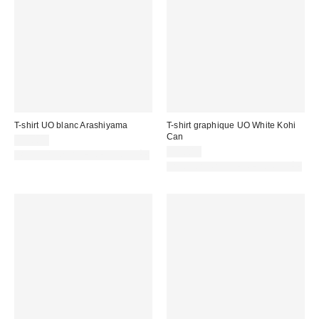
T-shirt UO blanc Arashiyama
T-shirt graphique UO White Kohi
Can
39,00 €
39,00 €
PHOTOGRAPHIE RETOUCHÉE
PHOTOGRAPHIE RETOUCHÉE