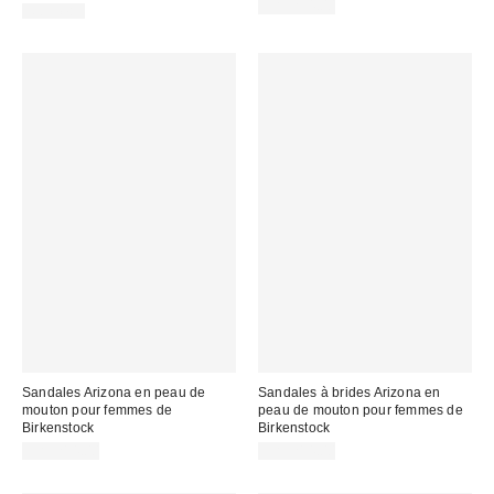
CA$234.00
Nouveau
Sandales Arizona en peau de
Sandales à brides Arizona en
mouton pour femmes de
peau de mouton pour femmes de
Birkenstock
Birkenstock
CA$214.00
CA$214.00