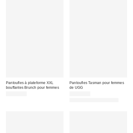
Pantoufles à plateforme XXL
Pantoufles Tasman pour femmes
bouffantes Brunch pour femmes
de UGG
CA$164.00
CA$169.00
Nouvelles couleurs offertes