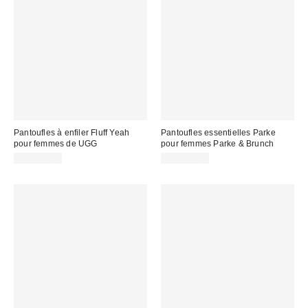
Pantoufles à enfiler Fluff Yeah
Pantoufles essentielles Parke
pour femmes de UGG
pour femmes Parke & Brunch
CA$154.00
CA$139.00