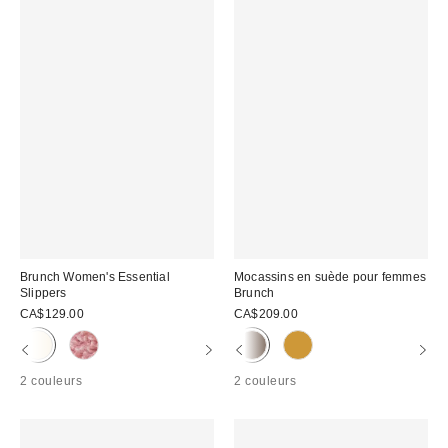
Brunch Women's Essential
Mocassins en suède pour femmes
Slippers
Brunch
CA$129.00
CA$209.00
2 couleurs
2 couleurs