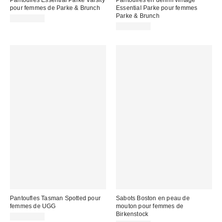
Pantoufles Essential Parke Varsity
Pantoufles en denim vintage
pour femmes de Parke & Brunch
Essential Parke pour femmes
Parke & Brunch
CA$139.00
CA$139.00
Pantoufles Tasman Spotted pour
Sabots Boston en peau de
femmes de UGG
mouton pour femmes de
Birkenstock
CA$184.00