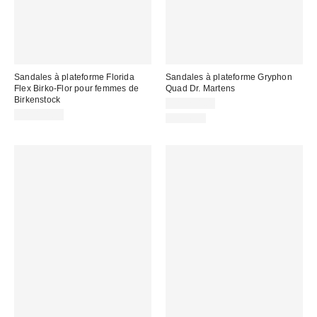
Sandales à plateforme Florida
Sandales à plateforme Gryphon
Flex Birko-Flor pour femmes de
Quad Dr. Martens
Birkenstock
CA$254.00
CA$158.95
Nouveau