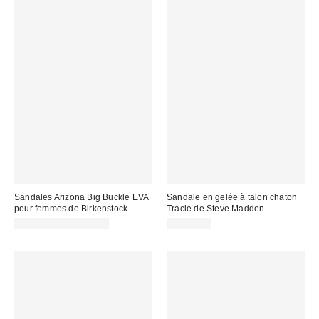
Sandales Arizona Big Buckle EVA
Sandale en gelée à talon chaton
pour femmes de Birkenstock
Tracie de Steve Madden
CA$78.95 – CA$85.00
CA$79.00