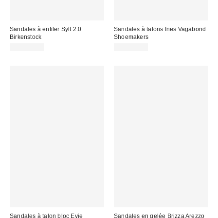
Sandales à enfiler Sylt 2.0
Sandales à talons Ines Vagabond
Birkenstock
Shoemakers
CA$153.95
CA$169.00
Sandales à talon bloc Evie
Sandales en gelée Brizza Arezzo