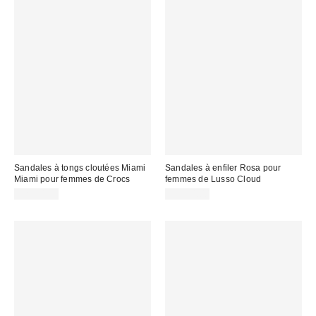
Sandales à tongs cloutées Miami
Sandales à enfiler Rosa pour
Miami pour femmes de Crocs
femmes de Lusso Cloud
CA$54.95
CA$94.00