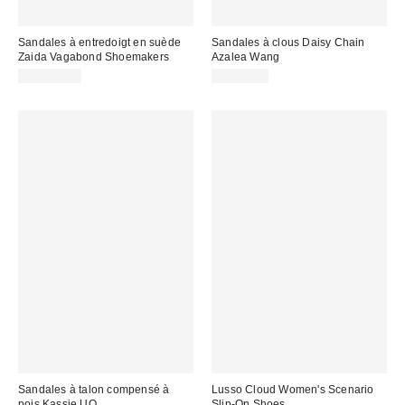
Sandales à entredoigt en suède
Sandales à clous Daisy Chain
Zaida Vagabond Shoemakers
Azalea Wang
CA$129.00
CA$64.00
Sandales à talon compensé à
Lusso Cloud Women's Scenario
pois Kassie UO
Slip-On Shoes