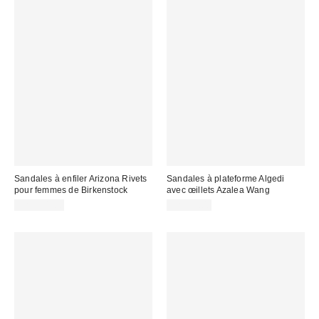
Sandales à enfiler Arizona Rivets
Sandales à plateforme Algedi
pour femmes de Birkenstock
avec œillets Azalea Wang
CA$221.00
CA$79.00