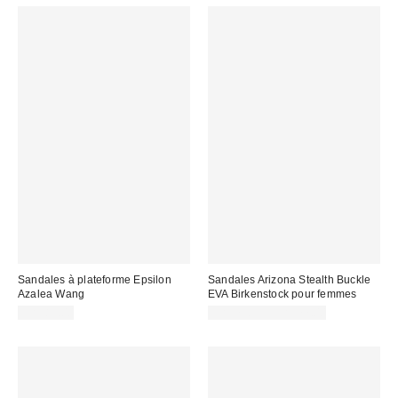
Sandales à plateforme Epsilon
Sandales Arizona Stealth Buckle
Azalea Wang
EVA Birkenstock pour femmes
CA$89.00
CA$73.95 – CA$77.00