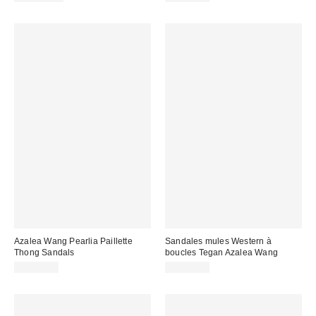
Azalea Wang Pearlia Paillette
Sandales mules Western à
Thong Sandals
boucles Tegan Azalea Wang
CA$64.00
CA$64.00