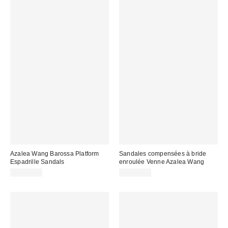
Azalea Wang Barossa Platform
Sandales compensées à bride
Espadrille Sandals
enroulée Venne Azalea Wang
CA$99.00
CA$89.00