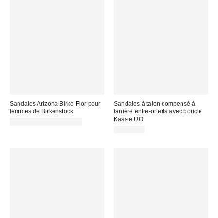
Sandales Arizona Birko-Flor pour
Sandales à talon compensé à
femmes de Birkenstock
lanière entre-orteils avec boucle
Kassie UO
CA$153.00 – CA$154.00
CA$99.00