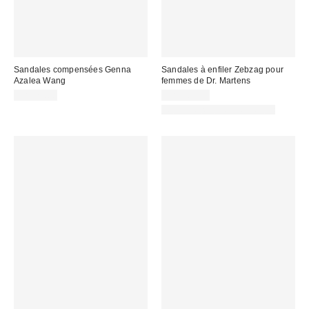
Sandales compensées Genna
Sandales à enfiler Zebzag pour
Azalea Wang
femmes de Dr. Martens
CA$79.00
CA$169.00
Nouvelles couleurs offertes