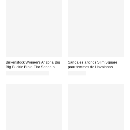
Birkenstock Women's Arizona Big
Sandales à tongs Slim Square
Big Buckle Birko-Flor Sandals
pour femmes de Havaianas
CA$181.00 – CA$183.00
CA$49.00