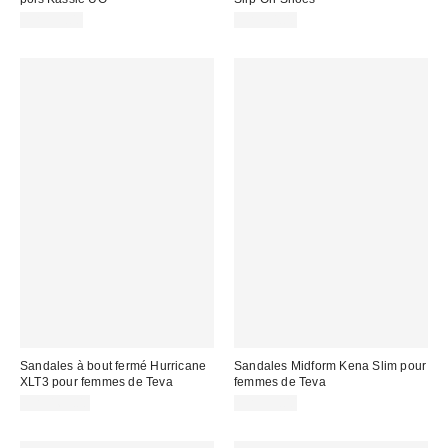
CA$99.00
CA$94.00
Sandales à bout fermé Hurricane
Sandales Midform Kena Slim pour
XLT3 pour femmes de Teva
femmes de Teva
CA$169.00
CA$99.00