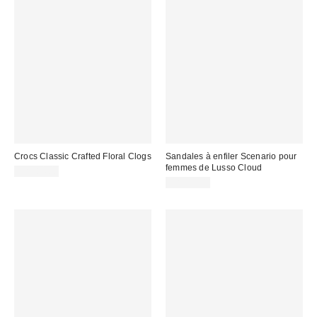
Crocs Classic Crafted Floral Clogs
Sandales à enfiler Scenario pour
femmes de Lusso Cloud
CA$84.00
CA$94.00