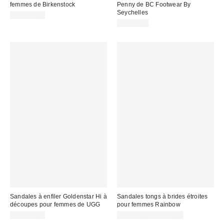
femmes de Birkenstock
Penny de BC Footwear By
Seychelles
CA$157.00
CA$79.00
Sandales à enfiler Goldenstar Hi à
Sandales tongs à brides étroites
découpes pour femmes de UGG
pour femmes Rainbow
CA$153.95
CA$79.00 – CA$94.00