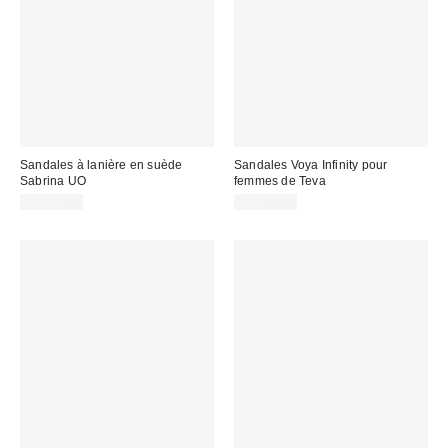
Sandales à lanière en suède
Sandales Voya Infinity pour
Sabrina UO
femmes de Teva
CA$59.00
CA$64.00