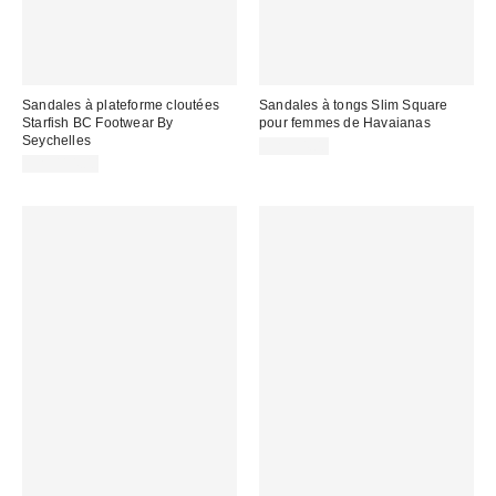
Sandales à plateforme cloutées
Sandales à tongs Slim Square
Starfish BC Footwear By
pour femmes de Havaianas
Seychelles
CA$54.00
CA$114.00