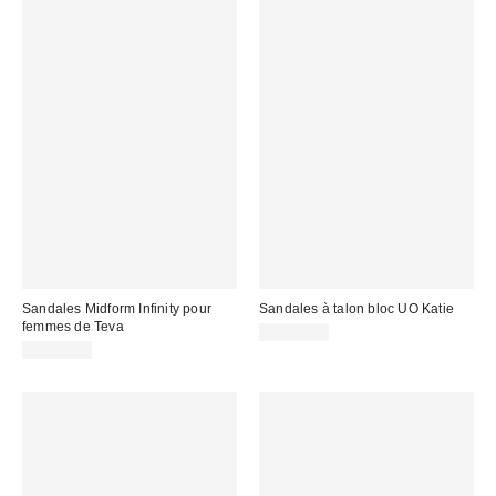
Sandales Midform Infinity pour
Sandales à talon bloc UO Katie
femmes de Teva
CA$64.00
CA$99.00