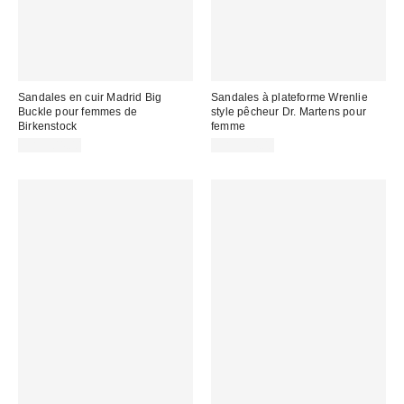
Sandales en cuir Madrid Big
Sandales à plateforme Wrenlie
Buckle pour femmes de
style pêcheur Dr. Martens pour
Birkenstock
femme
CA$204.00
CA$254.00