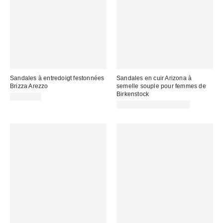
Sandales à entredoigt festonnées
Sandales en cuir Arizona à
Brizza Arezzo
semelle souple pour femmes de
Birkenstock
CA$44.00
CA$199.95 – CA$204.00