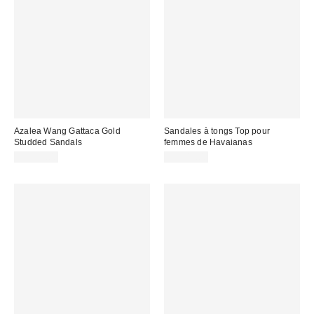
Azalea Wang Gattaca Gold
Sandales à tongs Top pour
Studded Sandals
femmes de Havaianas
CA$79.00
CA$44.00