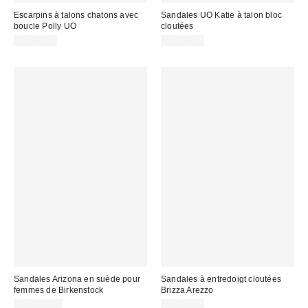
Escarpins à talons chatons avec
Sandales UO Katie à talon bloc
boucle Polly UO
cloutées
CA$79.00
CA$79.00
Sandales Arizona en suède pour
Sandales à entredoigt cloutées
femmes de Birkenstock
Brizza Arezzo
CA$195.00
CA$64.00