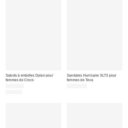
Sabots à entailles Dylan pour
Sandales Hurricane XLT3 pour
femmes de Crocs
femmes de Teva
CA$79.00
CA$129.00
Nouveau