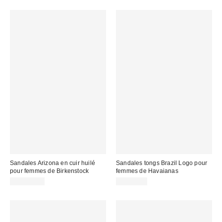
Sandales Arizona en cuir huilé
Sandales tongs Brazil Logo pour
pour femmes de Birkenstock
femmes de Havaianas
CA$179.00
CA$44.00