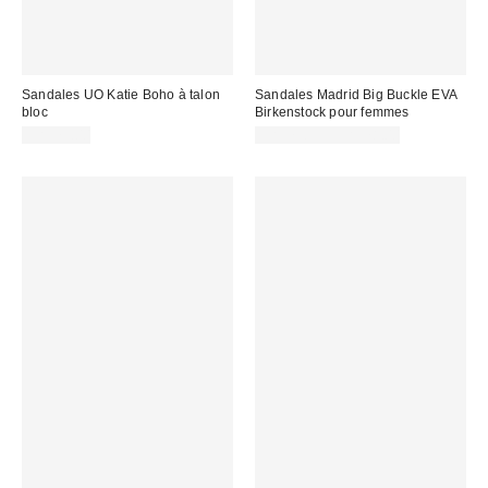
Sandales UO Katie Boho à talon
Sandales Madrid Big Buckle EVA
bloc
Birkenstock pour femmes
CA$79.00
CA$73.95 – CA$78.00