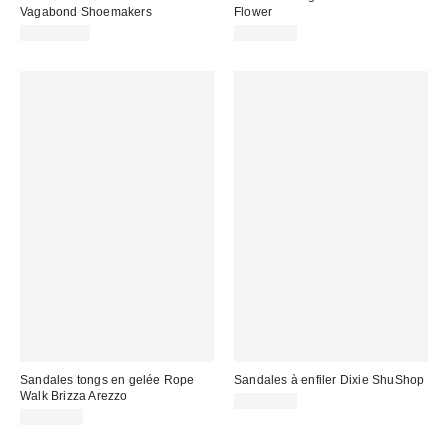
Vagabond Shoemakers
Flower
CA$169.00
CA$49.00
Sandales tongs en gelée Rope
Sandales à enfiler Dixie ShuShop
Walk Brizza Arezzo
CA$54.00
CA$44.00