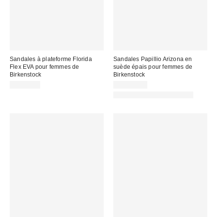
Sandales à plateforme Florida
Sandales Papillio Arizona en
Flex EVA pour femmes de
suède épais pour femmes de
Birkenstock
Birkenstock
CA$78.95
CA$189.00
Nouvelles couleurs offertes