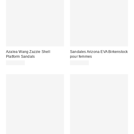
Azalea Wang Zazzie Shell
Sandales Arizona EVA Birkenstock
Platform Sandals
pour femmes
CA$99.00
CA$63.95