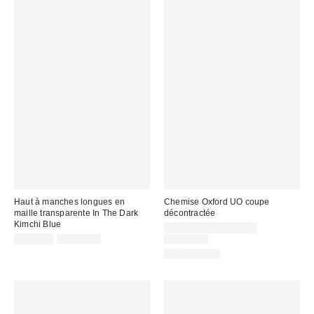
Haut à manches longues en
Chemise Oxford UO coupe
maille transparente In The Dark
décontractée
Kimchi Blue
Prix
CA$19.95 – CA$47.99
Prix
Prix
soldé
Prix
CA$9.99
CA$54.00
CA$64.00
courant
courant
soldé
:
100 % Coton
:
:
: