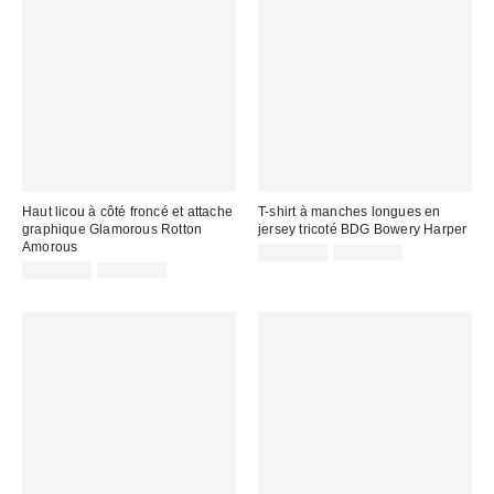
Haut licou à côté froncé et attache
T-shirt à manches longues en
graphique Glamorous Rotton
jersey tricoté BDG Bowery Harper
Amorous
Prix
Prix
CA$19.95
CA$44.00
courant
Prix
Prix
soldé
CA$13.99
CA$39.00
:
courant
soldé
:
:
: