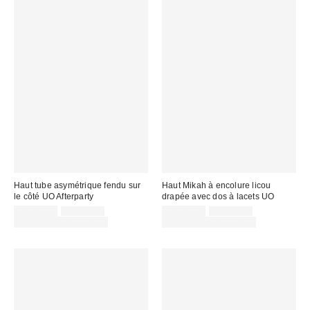
Haut tube asymétrique fendu sur
Haut Mikah à encolure licou
le côté UO Afterparty
drapée avec dos à lacets UO
Prix
Prix
Prix
Prix
CA$24.00
CA$39.00
CA$24.00
CA$39.00
courant
courant
soldé
soldé
Temps limité seulement
Temps limité seulement
:
:
:
: