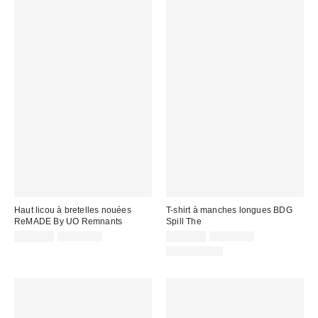
Haut licou à bretelles nouées
T-shirt à manches longues BDG
ReMADE By UO Remnants
Spill The
Prix
Prix
Prix
Prix
CA$3.99
CA$49.00
CA$6.95
CA$39.00
courant
courant
soldé
soldé
100 % Coton
:
:
:
: