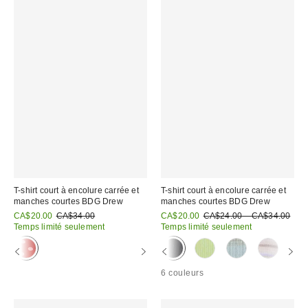
T-shirt court à encolure carrée et
T-shirt court à encolure carrée et
manches courtes BDG Drew
manches courtes BDG Drew
Prix
Prix
Prix
Prix
CA$20.00
CA$34.00
CA$20.00
CA$24.00 – CA$34.00
courant
courant
soldé
soldé
Temps limité seulement
Temps limité seulement
:
:
:
:
6 couleurs