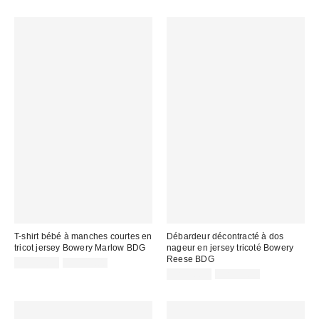
T-shirt bébé à manches courtes en
Débardeur décontracté à dos
tricot jersey Bowery Marlow BDG
nageur en jersey tricoté Bowery
Reese BDG
Prix
Prix
CA$19.99
CA$39.00
courant
soldé
Prix
Prix
CA$26.99
CA$39.00
:
courant
:
soldé
:
: