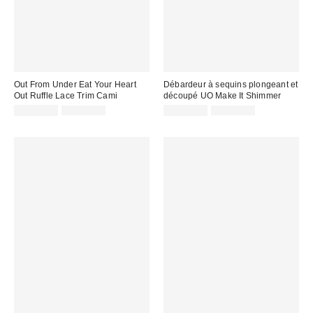
Out From Under Eat Your Heart
Débardeur à sequins plongeant et
Out Ruffle Lace Trim Cami
découpé UO Make It Shimmer
Prix
Prix
Prix
Prix
CA$13.99
CA$44.00
CA$19.99
CA$79.00
courant
courant
soldé
soldé
:
:
:
: