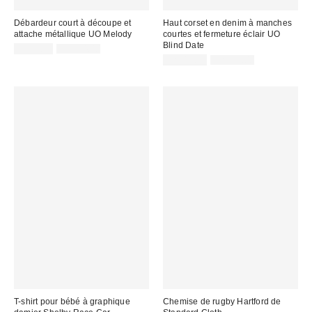
Débardeur court à découpe et
Haut corset en denim à manches
attache métallique UO Melody
courtes et fermeture éclair UO
Blind Date
Prix
Prix
CA$3.99
CA$34.00
courant
soldé
Prix
Prix
CA$19.95
CA$79.00
:
courant
:
soldé
:
:
T-shirt pour bébé à graphique
Chemise de rugby Hartford de