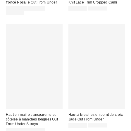
froncé Rosalie Out From Under
Knit Lace Trim Cropped Cami
Prix
Prix
Prix
CA$13.95 – CA$13.99
CA$13.99
CA$44.00
courant
soldé
Prix
soldé
CA$54.00
:
courant
:
:
:
Haut en maille transparente et
Haut à bretelles en point de croix
côtelée à manches longues Out
Jade Out From Under
From Under Suraya
Prix
Prix
CA$13.99
CA$39.00
courant
Prix
soldé
CA$13.95 – CA$19.95