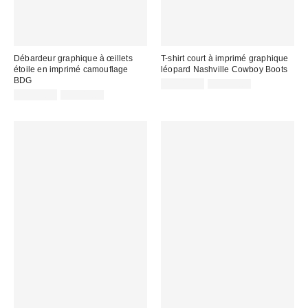
Débardeur graphique à œillets
T-shirt court à imprimé graphique
étoile en imprimé camouflage
léopard Nashville Cowboy Boots
BDG
Prix
Prix
CA$13.99
CA$54.00
courant
Prix
Prix
soldé
CA$26.99
CA$44.00
:
courant
soldé
:
:
: