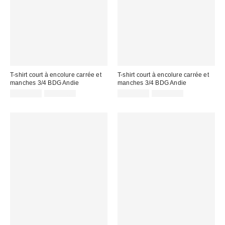
T-shirt court à encolure carrée et
T-shirt court à encolure carrée et
manches 3/4 BDG Andie
manches 3/4 BDG Andie
Prix
Prix
Prix
Prix
CA$19.99
CA$39.00
CA$19.99
CA$34.00
courant
courant
soldé
soldé
:
:
:
: