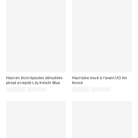
Haut en tricot épaules dénudées
Haut tube noué à l'avant UO Iris
plissé et replié Lily Kimchi Blue
froncé
Prix
Prix
Prix
Prix
CA$13.95
CA$54.00
CA$7.95
CA$39.00
courant
courant
soldé
soldé
:
:
:
: