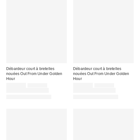
Débardeur court à bretelles
Débardeur court à bretelles
nouées Out From Under Golden
nouées Out From Under Golden
Hour
Hour
Prix
Prix
Prix
Prix
CA$24.00
CA$39.00
CA$24.00
CA$39.00
courant
courant
soldé
soldé
Temps limité seulement
Temps limité seulement
:
:
:
:
Articles liés disponibles
Articles liés disponibles