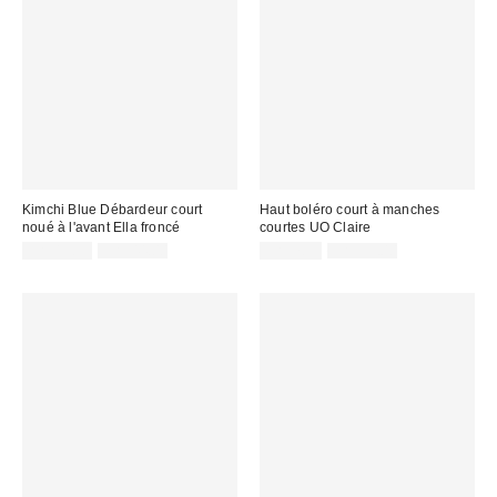
Kimchi Blue Débardeur court
Haut boléro court à manches
noué à l'avant Ella froncé
courtes UO Claire
Prix
Prix
Prix
Prix
CA$19.99
CA$44.00
CA$7.95
CA$39.00
courant
courant
soldé
soldé
:
:
:
: