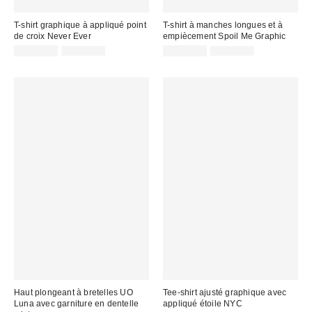
T-shirt graphique à appliqué point
T-shirt à manches longues et à
de croix Never Ever
empiècement Spoil Me Graphic
Prix
Prix
Prix
Prix
CA$13.99
CA$44.00
CA$13.95
CA$54.00
courant
courant
soldé
soldé
:
:
:
:
Haut plongeant à bretelles UO
Tee-shirt ajusté graphique avec
Luna avec garniture en dentelle
appliqué étoile NYC