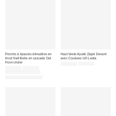
Poncho à épaules dénudées en
Haut Veste Ajusté Zippé Devant
tricot Swit Bella en cascade Out
avec Coutures UO Ledia
From Under
Prix
Prix
CA$26.99
CA$67.95
courant
Prix
Prix
soldé
CA$24.00
CA$34.00
:
courant
soldé
:
Temps limité seulement
:
:
Articles liés disponibles