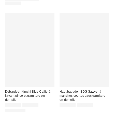
:
soldé
Prix
:
CA$64.00
courant
:
:
Débardeur Kimchi Blue Callie à
Haut babydoll BDG Sawyer à
l'avant pincé et garniture en
manches courtes avec garniture
dentelle
en dentelle
Prix
Prix
Prix
Prix
CA$19.95
CA$44.00
CA$26.99
CA$44.00
courant
courant
soldé
soldé
100 % Coton
:
:
:
: