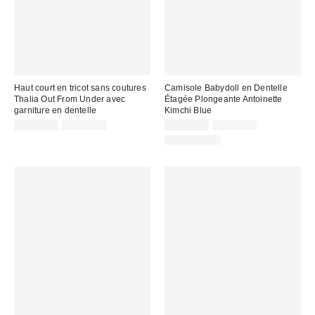
Haut court en tricot sans coutures
Camisole Babydoll en Dentelle
Thalia Out From Under avec
Étagée Plongeante Antoinette
garniture en dentelle
Kimchi Blue
Prix
Prix
Prix
Prix
CA$13.95
CA$44.00
CA$13.99
CA$64.00
courant
courant
soldé
soldé
100 % Coton
:
:
:
: