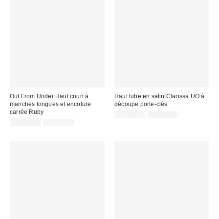
Out From Under Haut court à
Haut tube en satin Clarissa UO à
manches longues et encolure
découpe porte-clés
carrée Ruby
Prix
Prix
CA$26.99
CA$39.00
courant
Prix
Prix
soldé
CA$13.95
CA$54.00
:
courant
soldé
:
:
: