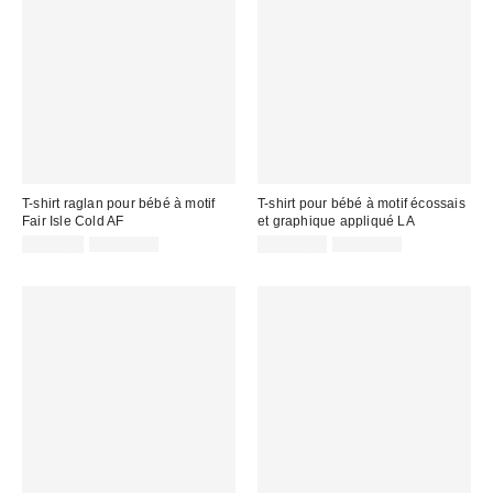
T-shirt raglan pour bébé à motif
T-shirt pour bébé à motif écossais
Fair Isle Cold AF
et graphique appliqué LA
Prix
Prix
Prix
Prix
CA$7.95
CA$39.00
CA$13.95
CA$44.00
courant
courant
soldé
soldé
:
:
:
: