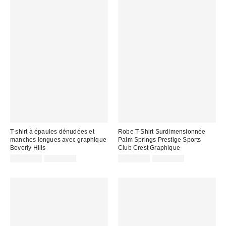
T-shirt à épaules dénudées et
Robe T-Shirt Surdimensionnée
manches longues avec graphique
Palm Springs Prestige Sports
Beverly Hills
Club Crest Graphique
Prix
Prix
Prix
Prix
CA$13.95
CA$54.00
CA$13.95
CA$54.00
courant
courant
soldé
soldé
:
:
:
: