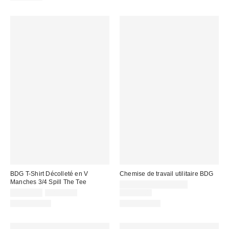
:
courant
soldé
:
:
:
BDG T-Shirt Décolleté en V
Chemise de travail utilitaire BDG
Manches 3/4 Spill The Tee
Prix
CA$19.95 – CA$26.95
Prix
Prix
soldé
Prix
CA$19.99
CA$34.00
CA$89.00
courant
courant
soldé
:
100 % Coton
100 % Coton
:
:
: