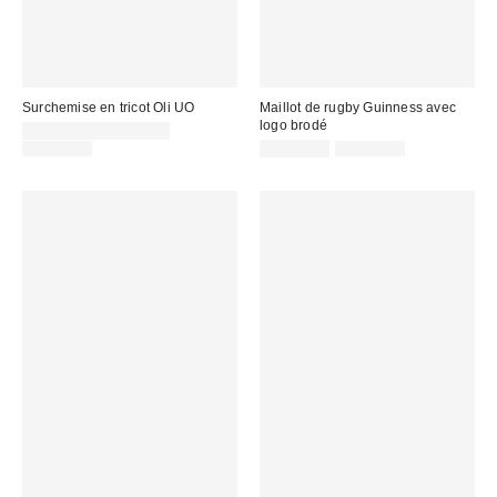
Surchemise en tricot Oli UO
Maillot de rugby Guinness avec
logo brodé
Prix
CA$19.95 – CA$26.95
soldé
Prix
Prix
Prix
CA$99.00
CA$26.95
CA$79.00
courant
courant
:
soldé
:
:
: