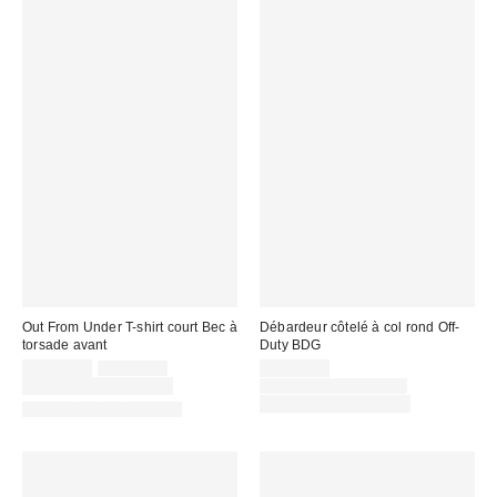
Out From Under T-shirt court Bec à
Débardeur côtelé à col rond Off-
torsade avant
Duty BDG
Prix
Prix
Prix
CA$24.00
CA$39.00
CA$20.00
courant
soldé
soldé
Prix
Temps limité seulement
CA$24.00 – CA$34.00
:
courant
:
:
Temps limité seulement
Articles liés disponibles
: