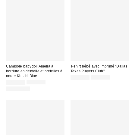
Camisole babydoll Amelia à
T-shirt bébé avec imprimé "Dallas
bordure en dentelle et bretelles à
Texas Players Club"
nouer Kimchi Blue
Prix
Prix
CA$26.99
CA$39.00
courant
Prix
Prix
soldé
CA$19.95
CA$84.00
:
courant
soldé
:
100 % Coton
:
: