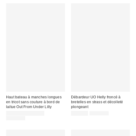
:
:
Haut bateau à manches longues
Débardeur UO Helly froncé à
en tricot sans couture à bord de
bretelles en strass et décolleté
laitue Out From Under Lilly
plongeant
Prix
Prix
Prix
CA$6.95 – CA$13.95
CA$9.99
CA$54.00
courant
soldé
Prix
soldé
CA$54.00
:
courant
:
:
: