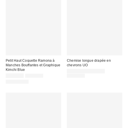
Petit Haut Coquette Ramona à
Chemise longue drapée en
Manches Bouffantes et Graphique
chevrons UO
Kimchi Blue
Prix
CA$19.95 – CA$26.95
Prix
Prix
soldé
Prix
CA$13.95
CA$59.00
CA$79.00
courant
courant
soldé
:
100 % Coton
:
:
: