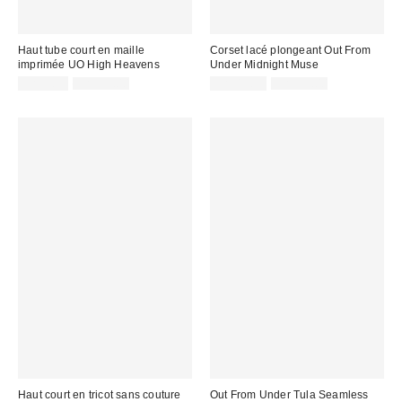
Haut tube court en maille
Corset lacé plongeant Out From
imprimée UO High Heavens
Under Midnight Muse
Prix
Prix
Prix
Prix
CA$7.95
CA$39.00
CA$13.95
CA$79.00
courant
courant
soldé
soldé
:
:
:
:
Haut court en tricot sans couture
Out From Under Tula Seamless