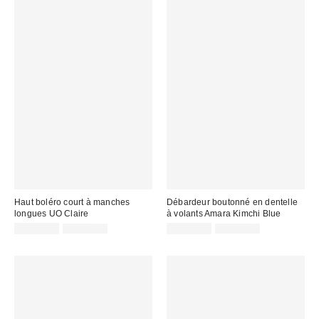
Haut boléro court à manches
Débardeur boutonné en dentelle
longues UO Claire
à volants Amara Kimchi Blue
Prix
Prix
Prix
Prix
CA$19.99
CA$54.00
CA$19.95
CA$59.00
courant
courant
soldé
soldé
:
:
:
: