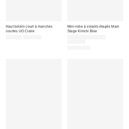
Haut boléro court à manches
Mini-robe à volants étagés Main
courtes UO Claire
Stage Kimchi Blue
Prix
Prix
Prix
CA$7.95
CA$39.00
CA$13.95 – CA$67.95
courant
soldé
soldé
Prix
CA$89.00
:
courant
:
:
100 % Coton
: