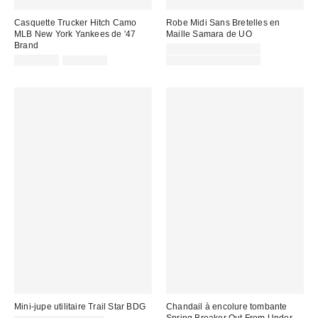
Casquette Trucker Hitch Camo
Robe Midi Sans Bretelles en
MLB New York Yankees de '47
Maille Samara de UO
Brand
Prix
CA$13.95 – CA$60.99
Prix
Prix
soldé
Prix
CA$13.95
CA$54.00
CA$89.00 – CA$99.00
courant
courant
soldé
:
:
:
:
Mini-jupe utilitaire Trail Star BDG
Chandail à encolure tombante