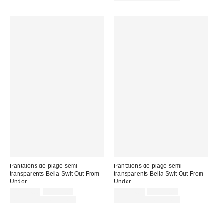
:
:
Pantalons de plage semi-
Pantalons de plage semi-
transparents Bella Swit Out From
transparents Bella Swit Out From
Under
Under
Prix
Prix
Prix
Prix
CA$24.00
CA$39.00
CA$24.00
CA$39.00
courant
courant
soldé
soldé
Temps limité seulement
Temps limité seulement
:
:
:
: