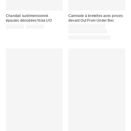
Chandail surdimensionné
Camisole à bretelles avec pinces
épaules dénudées Nola UO
devant Out From Under Bec
Prix
Prix
Prix
CA$19.99
CA$64.00
CA$6.95 – CA$19.99
courant
soldé
soldé
Prix
CA$24.00 – CA$34.00
:
courant
:
:
Articles liés disponibles
: