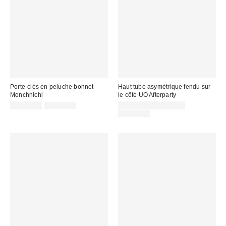
Porte-clés en peluche bonnet
Haut tube asymétrique fendu sur
Monchhichi
le côté UO Afterparty
Prix
Prix
Prix
CA$19.99
CA$34.00
CA$19.99 – CA$26.99
courant
soldé
soldé
Prix
CA$39.00
:
courant
:
:
: