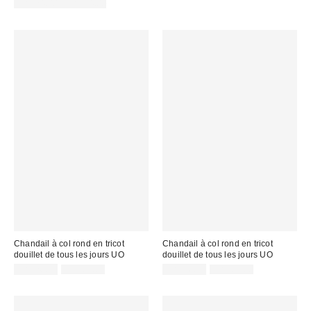
courant
soldé
Prix
soldé
CA$24.00 – CA$34.00
:
courant
:
:
:
Chandail à col rond en tricot
Chandail à col rond en tricot
douillet de tous les jours UO
douillet de tous les jours UO
Prix
Prix
Prix
Prix
CA$26.95
CA$89.00
CA$26.95
CA$89.00
courant
courant
soldé
soldé
:
:
:
: