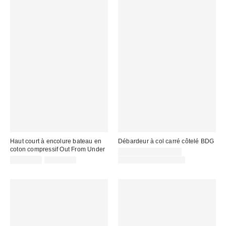
Haut court à encolure bateau en
Débardeur à col carré côtelé BDG
coton compressif Out From Under
Prix
CA$7.99 – CA$19.99
Prix
Prix
soldé
Prix
CA$19.99
CA$34.00
CA$24.00 – CA$34.00
courant
courant
soldé
:
:
:
: