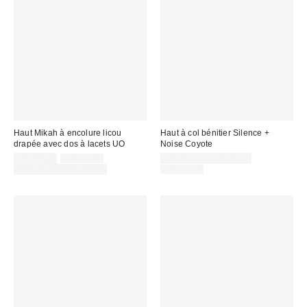
Haut Mikah à encolure licou
Haut à col bénitier Silence +
drapée avec dos à lacets UO
Noise Coyote
Prix
Prix
Prix
CA$24.00
CA$39.00
CA$13.95 – CA$19.99
courant
soldé
soldé
Prix
Temps limité seulement
CA$39.00
:
courant
:
:
: