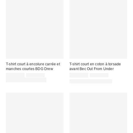
T-shirt court à encolure carrée et
T-shirt court en coton à torsade
manches courtes BDG Drew
avant Bec Out From Under
Prix
Prix
Prix
Prix
CA$20.00
CA$34.00
CA$13.99
CA$39.00
courant
courant
soldé
soldé
Temps limité seulement
Articles liés disponibles
:
:
:
: