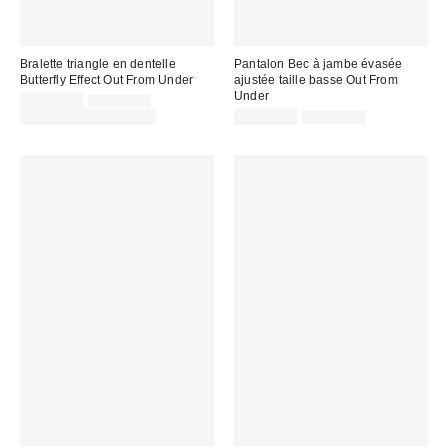
Bralette triangle en dentelle
Pantalon Bec à jambe évasée
Butterfly Effect Out From Under
ajustée taille basse Out From
Under
Prix
Prix
CA$24.00
CA$39.00
courant
soldé
Prix
Prix
Temps limité seulement
CA$13.95
CA$54.00
:
courant
:
soldé
:
: