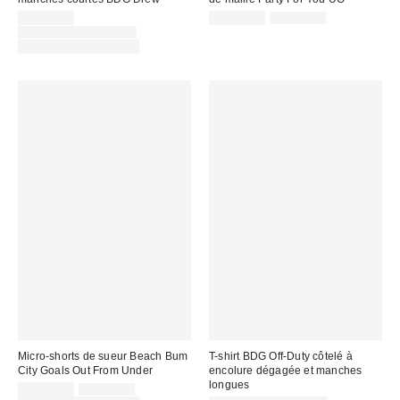
Prix
Prix
Prix
CA$20.00
CA$26.99
CA$44.00
courant
soldé
Prix
soldé
CA$24.00 – CA$34.00
:
courant
:
:
Temps limité seulement
:
Micro-shorts de sueur Beach Bum
T-shirt BDG Off-Duty côtelé à
City Goals Out From Under
encolure dégagée et manches
longues
Prix
Prix
CA$24.00
CA$34.00