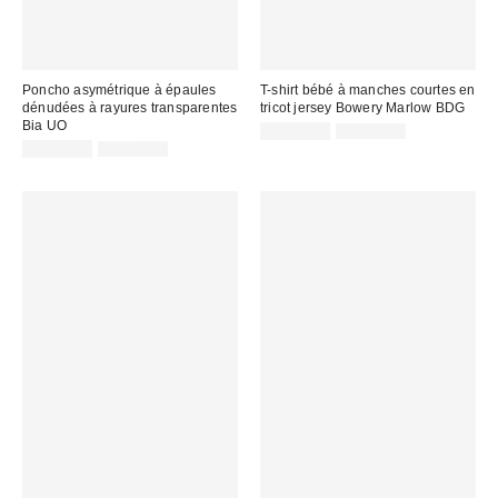
Poncho asymétrique à épaules
T-shirt bébé à manches courtes en
dénudées à rayures transparentes
tricot jersey Bowery Marlow BDG
Bia UO
Prix
Prix
CA$19.99
CA$39.00
courant
Prix
Prix
soldé
CA$26.99
CA$54.00
:
courant
soldé
:
:
: