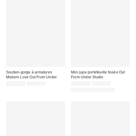
Soutien-gorge à armatures
Mini jupe portefeuille tissée Out
Modern Love Out From Under
From Under Studio
Prix
Prix
Prix
Prix
CA$26.99
CA$49.00
CA$13.95
CA$59.00
courant
courant
soldé
soldé
Articles liés disponibles
:
:
:
: