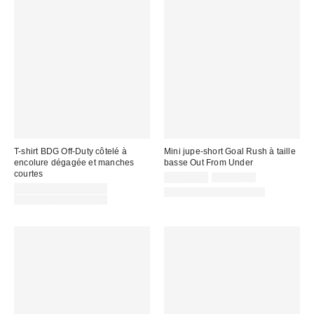
T-shirt BDG Off-Duty côtelé à
Mini jupe-short Goal Rush à taille
encolure dégagée et manches
basse Out From Under
courtes
Prix
Prix
CA$26.99
CA$54.00
courant
Prix
soldé
CA$13.99 – CA$19.99
Articles liés disponibles
:
soldé
Prix
:
CA$24.00 – CA$34.00
courant
:
: