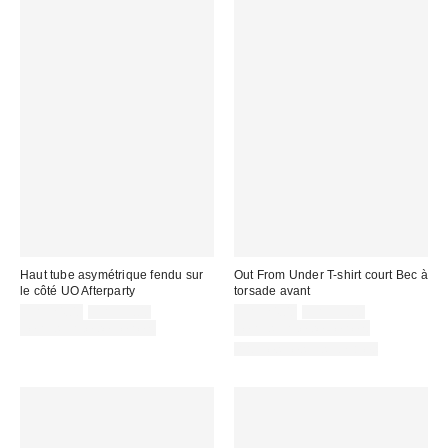
Haut tube asymétrique fendu sur
Out From Under T-shirt court Bec à
le côté UO Afterparty
torsade avant
Prix
Prix
Prix
Prix
CA$24.00
CA$39.00
CA$24.00
CA$39.00
courant
courant
soldé
soldé
Temps limité seulement
Temps limité seulement
:
:
:
:
Articles liés disponibles