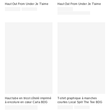
Haut Out From Under Je T'aime
Haut Out From Under Je T'aime
Prix
Prix
Prix
CA$19.99
CA$50.04
CA$19.99
courant
soldé
soldé
Prix
CA$39.00 – CA$44.00
:
courant
:
:
:
Haut tube en tricot côtelé imprimé
T-shirt graphique à manches
à encolure en cœur Carla BDG
courtes Local Spill The Tee BDG
Prix
Prix
Prix
CA$13.99 – CA$19.99
CA$19.99
CA$39.00