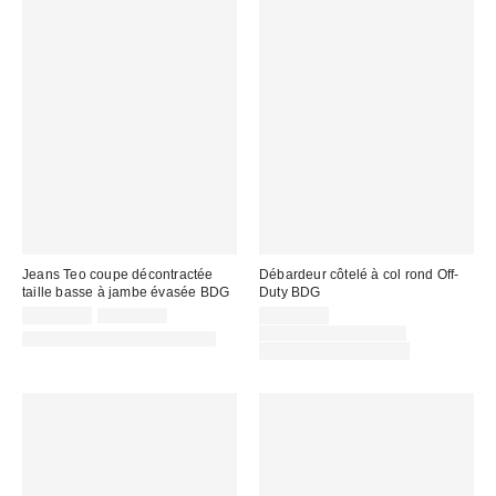
Jeans Teo coupe décontractée
Débardeur côtelé à col rond Off-
taille basse à jambe évasée BDG
Duty BDG
Prix
Prix
Prix
CA$26.99
CA$89.00
CA$20.00
courant
soldé
soldé
Prix
CA$24.00 – CA$34.00
Offert en plusieurs longueurs
:
courant
:
:
Temps limité seulement
: