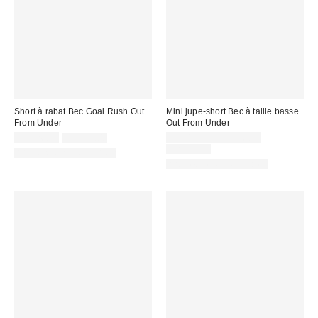
Short à rabat Bec Goal Rush Out
Mini jupe-short Bec à taille basse
From Under
Out From Under
Prix
Prix
Prix
CA$26.99
CA$34.00
CA$13.95 – CA$26.99
courant
soldé
soldé
Prix
CA$54.00
Articles liés disponibles
:
courant
:
:
Articles liés disponibles
: