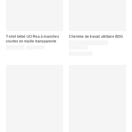
T-shirt bébé UO Rea à manches
Chemise de travail utilitaire BDG
courtes en maille transparente
Prix
CA$19.95 – CA$26.95
Prix
Prix
soldé
Prix
CA$26.99
CA$34.00
CA$89.00
courant
courant
soldé
:
100 % Coton
:
:
: