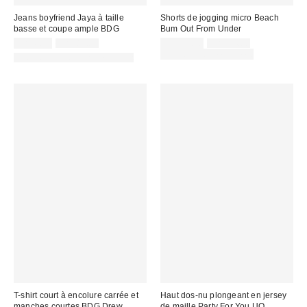
Jeans boyfriend Jaya à taille
Shorts de jogging micro Beach
basse et coupe ample BDG
Bum Out From Under
Prix
Prix
Prix
Prix
CA$6.95
CA$89.00
CA$24.00
CA$34.00
courant
courant
soldé
soldé
Temps limité seulement
Offert en plusieurs longueurs
:
:
:
:
T-shirt court à encolure carrée et
Haut dos-nu plongeant en jersey
manches courtes BDG Drew
de maille Party For You UO