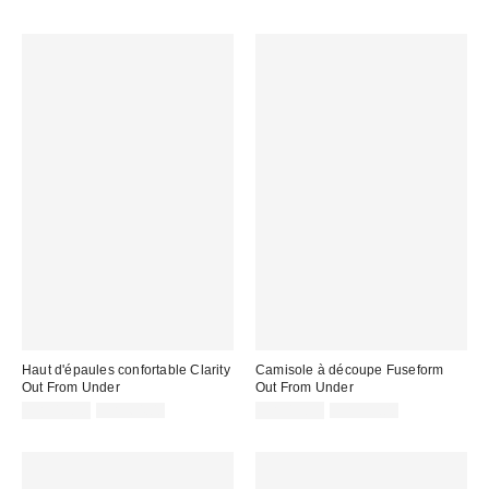
:
Haut d'épaules confortable Clarity
Camisole à découpe Fuseform
Out From Under
Out From Under
Prix
Prix
Prix
Prix
CA$19.95
CA$64.00
CA$19.99
CA$39.00
courant
courant
soldé
soldé
:
:
:
: