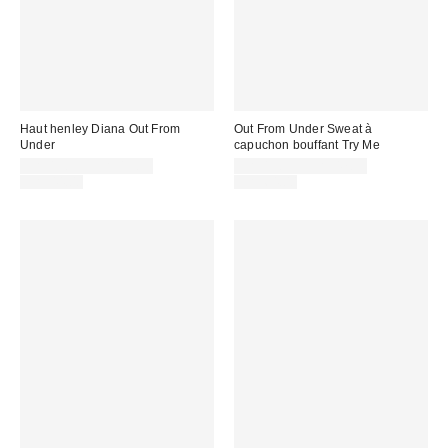
Haut henley Diana Out From
Out From Under Sweat à
Under
capuchon bouffant Try Me
Prix
Prix
CA$13.95 – CA$19.95
CA$19.95 – CA$47.99
soldé
Prix
soldé
Prix
CA$44.00
CA$64.00
courant
courant
:
:
:
: