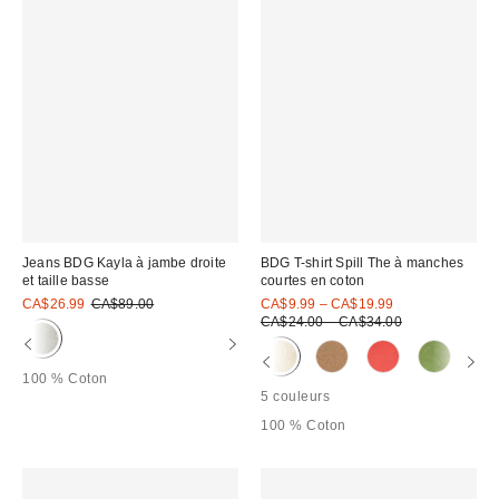
Jeans BDG Kayla à jambe droite
BDG T-shirt Spill The à manches
et taille basse
courtes en coton
Prix
Prix
Prix
CA$26.99
CA$89.00
CA$9.99 – CA$19.99
courant
soldé
soldé
Prix
CA$24.00 – CA$34.00
:
courant
:
:
:
100 % Coton
5 couleurs
100 % Coton