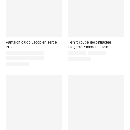
Pantalon cargo Jacob en sergé
T-shirt coupe décontractée
BDG
Pregame Standard Cloth
Prix
Prix
Prix
CA$26.95 – CA$33.95
CA$19.95
CA$39.00
courant
soldé
Prix
soldé
CA$89.00 – CA$99.00
100 % Coton
:
courant
:
:
100 % Coton
: