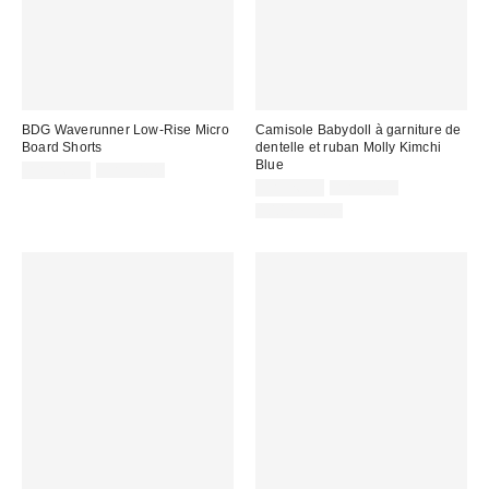
BDG Waverunner Low-Rise Micro
Camisole Babydoll à garniture de
Board Shorts
dentelle et ruban Molly Kimchi
Blue
Prix
Prix
CA$26.99
CA$54.00
courant
soldé
Prix
Prix
CA$26.99
CA$54.00
:
courant
:
soldé
100 % Coton
:
: