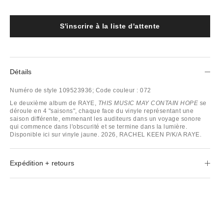
S'inscrire à la liste d'attente
Détails
Numéro de style
109523936;
Code couleur :
072
Le deuxième album de RAYE,
THIS MUSIC MAY CONTAIN HOPE
se
déroule en 4 "saisons", chaque face du vinyle représentant une
saison différente, emmenant les auditeurs dans un voyage sonore
qui commence dans l'obscurité et se termine dans la lumière.
Disponible ici sur vinyle jaune. 2026, RACHEL KEEN P/K/A RAYE.
Expédition + retours