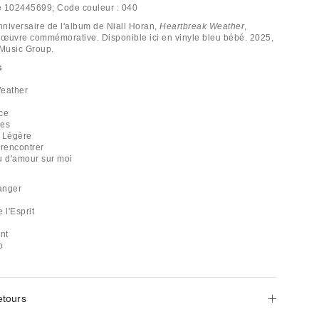
e
102445699;
Code couleur :
040
niversaire de l'album de Niall Horan,
Heartbreak Weather
,
œuvre commémorative. Disponible ici en vinyle bleu bébé. 2025,
 Music Group.
s
Weather
ce
les
n Légère
 rencontrer
u d'amour sur moi
ranger
 l'Esprit
nt
o
etours