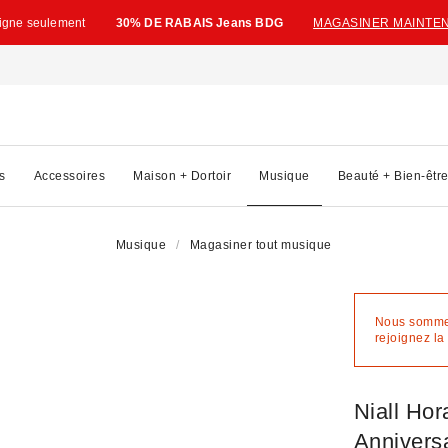
ligne seulement
30% DE RABAIS Jeans BDG
MAGASINER MAINTE
s
Accessoires
Maison + Dortoir
Musique
Beauté + Bien-êtr
Musique
Magasiner tout musique
Nous sommes 
rejoignez la 
Niall Hor
Annivers