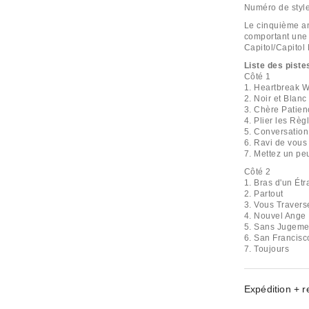
Numéro de styl
Le cinquième an
comportant une 
Capitol/Capitol
Liste des piste
Côté 1
1. Heartbreak 
2. Noir et Blanc
3. Chère Patien
4. Plier les Règ
5. Conversatio
6. Ravi de vous
7. Mettez un pe
Côté 2
1. Bras d'un Ét
2. Partout
3. Vous Traverse
4. Nouvel Ange
5. Sans Jugeme
6. San Francisc
7. Toujours
Expédition + r