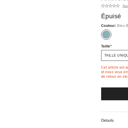
Au
Épuisé
Couleur:
Bleu 
Épuisé
Taille
TAILLE UNIQ
Cet article est 
et nous vous env
de retour en sto
Détails