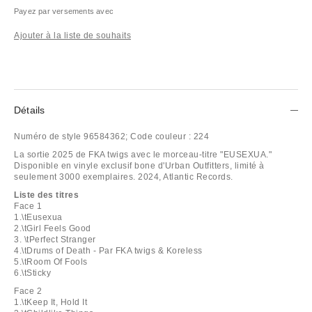
Payez par versements avec
Ajouter à la liste de souhaits
Détails
Numéro de style
96584362;
Code couleur :
224
La sortie 2025 de FKA twigs avec le morceau-titre "EUSEXUA."
Disponible en vinyle exclusif bone d'Urban Outfitters, limité à
seulement 3000 exemplaires. 2024, Atlantic Records.
Liste des titres
Face 1
1.\tEusexua
2.\tGirl Feels Good
3. \tPerfect Stranger
4.\tDrums of Death - Par FKA twigs & Koreless
5.\tRoom Of Fools
6.\tSticky
Face 2
1.\tKeep It, Hold It