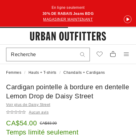
En ligne seulement
30% DE RABAIS Jeans BDG
MAGASINER MAINTENANT
Femmes
Hauts + T-shirts
Chandails + Cardigans
Cardigan pointelle à bordure en dentelle
Lemon Drop de Daisy Street
Voir plus de Daisy Street
Aucun avis
Prix soldé :
CA$54.00
Prix courant :
CA$83.00
Temps limité seulement