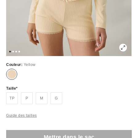
Couleur:
Yellow
Taille
TP
P
M
G
Guide des tailles
Mettre dans le sac