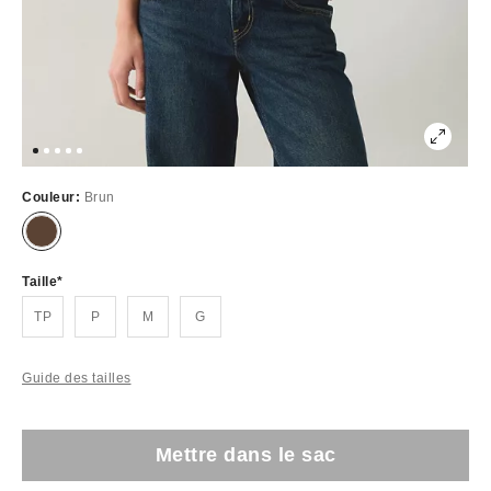
Couleur:
Brun
Taille
TP
P
M
G
Guide des tailles
Mettre dans le sac