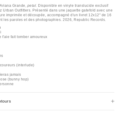
'Ariana Grande,
petal
. Disponible en vinyle translucide exclusif
ez Urban Outfitters. Présenté dans une jaquette gatefold avec une
eure imprimée et découpée, accompagné d'un livret 12x12" de 16
t les paroles et des photographies. 2026, Republic Records.
s
i
e t'aie fait tomber amoureux
ns
coureurs (interlude)
lieras jamais
hose (bunny hop)
personne
etours