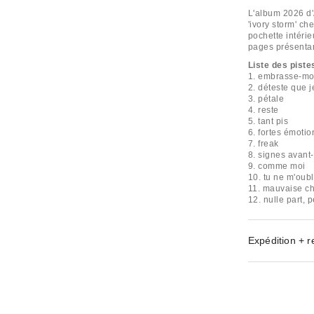
L'album 2026 d
'ivory storm' ch
pochette intéri
pages présentan
Liste des piste
1. embrasse-mo
2. déteste que j
3. pétale
4. reste
5. tant pis
6. fortes émotio
7. freak
8. signes avant-
9. comme moi
10. tu ne m'oub
11. mauvaise c
12. nulle part, 
Expédition + r