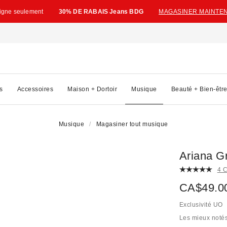
ligne seulement
30% DE RABAIS Jeans BDG
MAGASINER MAINTE
s
Accessoires
Maison + Dortoir
Musique
Beauté + Bien-êtr
Musique
Magasiner tout musique
Ariana Gr
4 
CA$49.0
Exclusivité UO
Les mieux noté