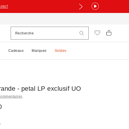
NANT
e
Cadeaux
Marques
Soldes
ande - petal LP exclusif UO
Commentaires
0
s