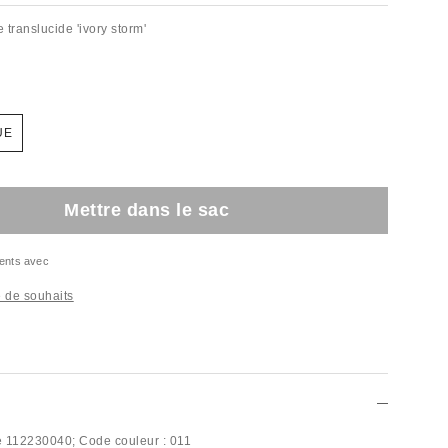
 translucide 'ivory storm'
UE
Mettre dans le sac
ents avec
te de souhaits
e
112230040;
Code couleur :
011