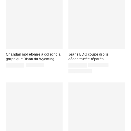
Chandail molletonné à col rond à
Jeans BDG coupe droite
graphique Bison du Wyoming
décontractée réparés
Prix
Prix
Prix
Prix
CA$40.95
CA$79.00
CA$40.95
CA$114.00
courant
courant
soldé
soldé
100 % Coton
:
:
:
: