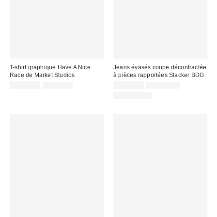
T-shirt graphique Have A Nice
Jeans évasés coupe décontractée
Race de Market Studios
à pièces rapportées Slacker BDG
Prix
Prix
Prix
Prix
CA$47.99
CA$64.00
CA$53.95
CA$114.00
courant
courant
soldé
soldé
100 % Coton
:
:
:
: