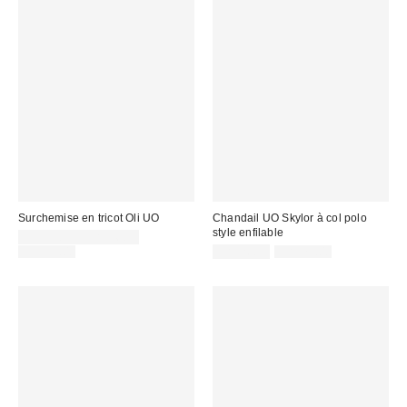
Surchemise en tricot Oli UO
Chandail UO Skylor à col polo
style enfilable
Prix
CA$19.95 – CA$26.95
soldé
Prix
Prix
Prix
CA$99.00
CA$26.95
CA$79.00
courant
courant
:
soldé
:
:
: