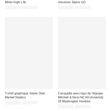
Miller High Life
chevrons Skylor UO
Prix
Prix
Prix
Prix
CA$26.99
CA$44.00
CA$26.95
CA$79.00
courant
courant
soldé
soldé
:
:
:
:
T-shirt graphique Game Over
Casquette avec logo de l'équipe
Market Studios
Mitchell & Ness NCAA University
Of Washington Huskies
Prix
Prix
CA$40.95
CA$64.00
courant
soldé
Prix
Prix
CA$26.99
CA$44.00
:
courant
:
soldé