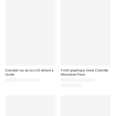
Chandail ras du cou UO délavé à
T-shirt graphique Good Charlotte
l'acide
Alternative Press
Prix
Prix
Prix
Prix
CA$40.95
CA$99.00
CA$26.95
CA$44.00
courant
courant
soldé
soldé
100 % Coton
:
:
:
: