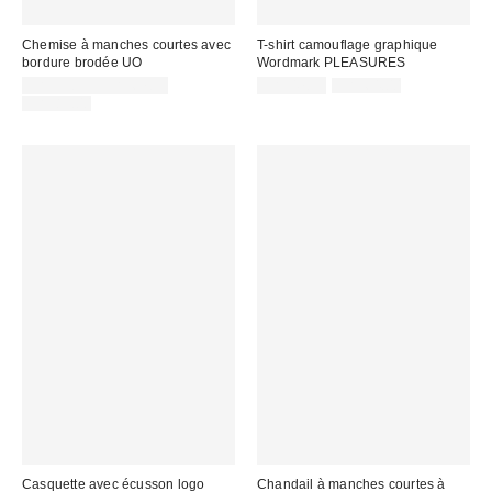
Chemise à manches courtes avec
T-shirt camouflage graphique
bordure brodée UO
Wordmark PLEASURES
Prix
Prix
Prix
CA$53.95 – CA$67.99
CA$47.99
CA$64.00
courant
soldé
Prix
soldé
CA$89.00
:
courant
:
:
:
Casquette avec écusson logo
Chandail à manches courtes à