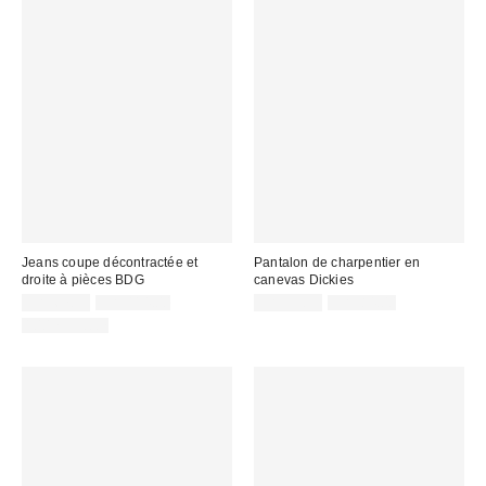
Jeans coupe décontractée et
Pantalon de charpentier en
droite à pièces BDG
canevas Dickies
Prix
Prix
Prix
Prix
CA$67.95
CA$114.00
CA$53.95
CA$84.00
courant
courant
soldé
soldé
100 % Coton
:
:
:
: