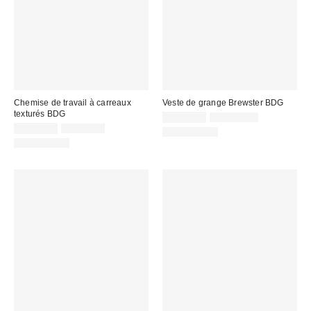
Chemise de travail à carreaux
Veste de grange Brewster BDG
texturés BDG
Prix
Prix
CA$40.95
CA$129.00
courant
Prix
Prix
soldé
CA$40.95
CA$89.00
100 % Coton
:
courant
soldé
:
100 % Coton
:
: