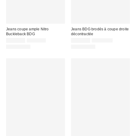
Jeans coupe ample Nitro
Jeans BDG brodés à coupe droite
Buckleback BDG
décontractée
Prix
Prix
Prix
Prix
CA$40.95
CA$99.00
CA$40.95
CA$114.00
courant
courant
soldé
soldé
100 % Coton
100 % Coton
:
:
:
: