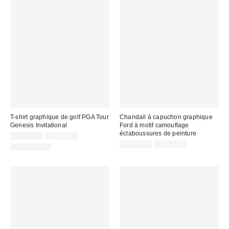
T-shirt graphique de golf PGA Tour
Chandail à capuchon graphique
Genesis Invitational
Ford à motif camouflage
éclaboussures de peinture
Prix
Prix
CA$33.95
CA$54.00
courant
soldé
Prix
Prix
CA$47.95
CA$99.00
100 % Coton
:
courant
:
soldé
:
: