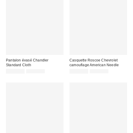
Pantalon évasé Chandler
Casquette Roscoe Chevrolet
Standard Cloth
camouflage American Needle
Prix
Prix
Prix
Prix
CA$33.95
CA$89.00
CA$26.99
CA$44.00
courant
courant
soldé
soldé
:
:
:
: