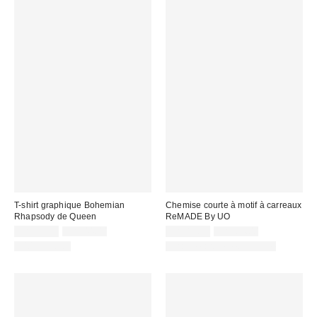
T-shirt graphique Bohemian
Chemise courte à motif à carreaux
Rhapsody de Queen
ReMADE By UO
Prix
Prix
Prix
Prix
CA$33.99
CA$44.00
CA$19.99
CA$64.00
courant
courant
soldé
soldé
100 % Coton
Chaque article est unique
:
:
:
: