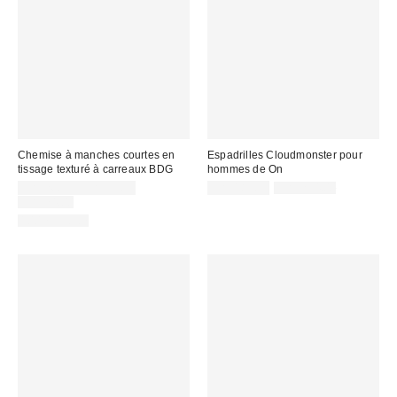
Chemise à manches courtes en
Espadrilles Cloudmonster pour
tissage texturé à carreaux BDG
hommes de On
Prix
Prix
Prix
CA$26.95 – CA$33.95
CA$189.99
CA$234.00
courant
soldé
Prix
soldé
CA$74.00
:
courant
:
:
100 % Coton
: