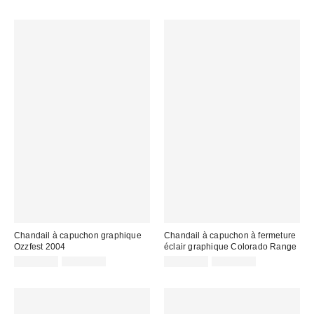
Chandail à capuchon graphique
Chandail à capuchon à fermeture
Ozzfest 2004
éclair graphique Colorado Range
Prix
Prix
Prix
Prix
CA$33.95
CA$89.00
CA$53.95
CA$89.00
courant
courant
soldé
soldé
:
:
:
: