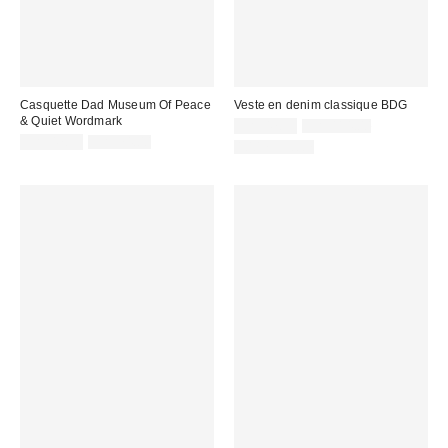
Casquette Dad Museum Of Peace
Veste en denim classique BDG
& Quiet Wordmark
Prix
Prix
CA$47.95
CA$114.00
courant
Prix
Prix
soldé
CA$47.99
CA$74.00
100 % Coton
:
courant
soldé
:
:
: