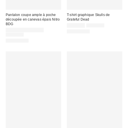
Pantalon coupe ample à poche
T-shirt graphique Skulls de
découpée en canevas épais Nitro
Grateful Dead
BDG
Prix
Prix
CA$33.99
CA$44.00
courant
Prix
soldé
CA$33.95 – CA$40.95
100 % Coton
:
soldé
Prix
:
CA$89.00
courant
:
100 % Coton
: