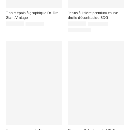
T-shirt épais à graphique Dr. Dre
Jeans à lisière premium coupe
Giant Vintage
droite décontractée BDG
Prix
Prix
Prix
Prix
CA$47.99
CA$59.00
CA$74.95
CA$129.00
courant
courant
soldé
soldé
100 % Coton
:
:
:
: