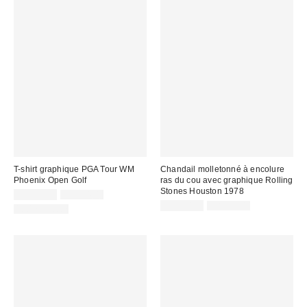
T-shirt graphique PGA Tour WM
Chandail molletonné à encolure
Phoenix Open Golf
ras du cou avec graphique Rolling
Stones Houston 1978
Prix
Prix
CA$33.95
CA$54.00
courant
soldé
Prix
Prix
CA$40.95
CA$89.00
100 % Coton
:
courant
:
soldé
:
: