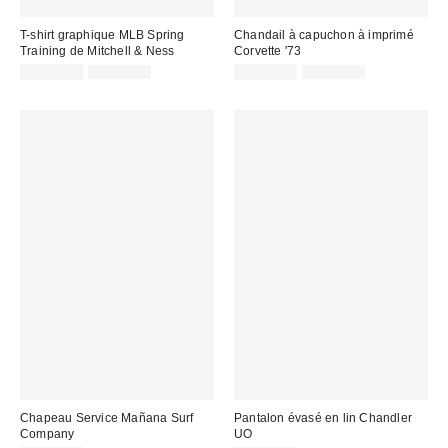
T-shirt graphique MLB Spring
Chandail à capuchon à imprimé
Training de Mitchell & Ness
Corvette '73
Prix
Prix
Prix
Prix
CA$47.99
CA$59.00
CA$53.95
CA$89.00
courant
courant
soldé
soldé
:
:
:
:
Chapeau Service Mañana Surf
Pantalon évasé en lin Chandler
Company
UO