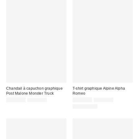
Chandail à capuchon graphique
T-shirt graphique Alpine Alpha
Post Malone Monster Truck
Romeo
Prix
Prix
Prix
Prix
CA$60.95
CA$99.00
CA$33.95
CA$54.00
courant
courant
soldé
soldé
100 % Coton
:
:
:
: