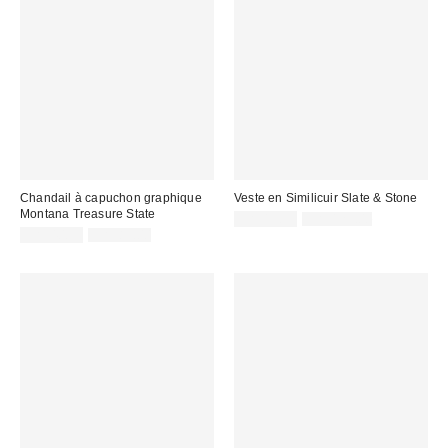
Chandail à capuchon graphique
Veste en Similicuir Slate & Stone
Montana Treasure State
Prix
Prix
CA$19.99
CA$129.00
courant
Prix
Prix
soldé
CA$40.95
CA$89.00
:
courant
soldé
:
:
: