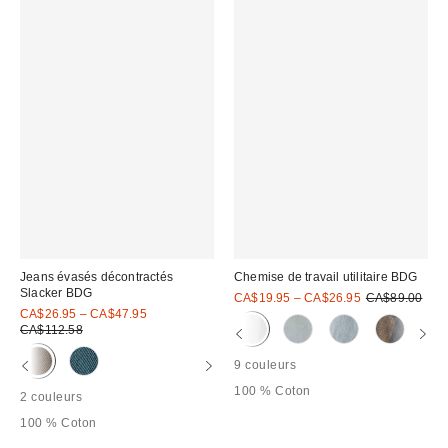
Jeans évasés décontractés
Chemise de travail utilitaire BDG
Slacker BDG
Prix
Prix
CA$19.95 – CA$26.95
CA$89.00
courant
Prix
soldé
CA$26.95 – CA$47.95
:
soldé
Prix
:
CA$112.58
courant
:
:
9 couleurs
100 % Coton
2 couleurs
100 % Coton