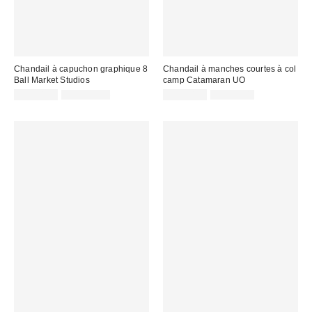
Chandail à capuchon graphique 8
Chandail à manches courtes à col
Ball Market Studios
camp Catamaran UO
Prix
Prix
Prix
Prix
CA$94.95
CA$154.00
CA$40.95
CA$79.00
courant
courant
soldé
soldé
:
:
:
: