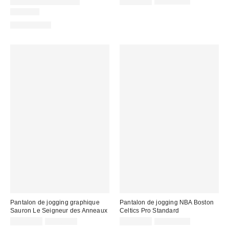
soldé
Prix
Prix
Temps limité seulement
CA$74.95
CA$129.00
:
courant
:
soldé
Nouveau
:
:
100 % Coton
Pantalon de jogging graphique
Pantalon de jogging NBA Boston
Sauron Le Seigneur des Anneaux
Celtics Pro Standard
Prix
Prix
Prix
Prix
CA$33.95
CA$89.00
CA$74.95
CA$129.00
courant
courant