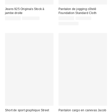
Jeans 925 Originals Stock à
Pantalon de jogging côtelé
jambe droite
Foundation Standard Cloth
Prix
Prix
Prix
Prix
CA$74.95
CA$129.00
CA$26.95
CA$64.00
courant
courant
soldé
soldé
100 % Coton
:
:
:
:
Short de sport graphique Street
Pantalon cargo en canevas Jacob