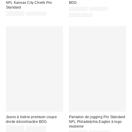
NFL Kansas City Chiefs Pro
BDG
Standard
Prix
Prix
CA$53.95
CA$89.00
courant
Prix
Prix
soldé
CA$53.99
CA$104.00
100 % Coton
:
courant
soldé
:
:
:
Jeans à lisière premium coupe
Pantalon de jogging Pro Standard
droite décontractée BDG
NFL Philadelphia Eagles à logo
moderne
Prix
Prix
CA$90.30
CA$129.00
courant