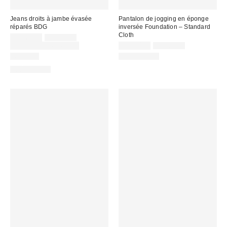
Jeans droits à jambe évasée
Pantalon de jogging en éponge
réparés BDG
inversée Foundation – Standard
Cloth
Prix
Prix
CA$69.30
CA$99.00
courant
soldé
Prix
Prix
Temps limité seulement
CA$40.95
CA$64.00
:
courant
:
soldé
Nouveau
100 % Coton
:
:
100 % Coton