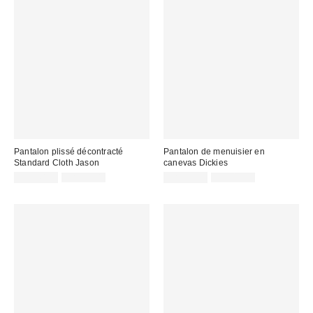
Pantalon plissé décontracté
Pantalon de menuisier en
Standard Cloth Jason
canevas Dickies
Prix
Prix
Prix
Prix
CA$40.95
CA$79.00
CA$53.95
CA$84.00
courant
courant
soldé
soldé
:
:
:
: