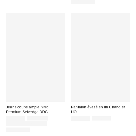
:
:
100 % Coton
Jeans coupe ample Nitro
Pantalon évasé en lin Chandler
Premium Selvedge BDG
UO
Prix
Prix
Prix
Prix
CA$90.30
CA$129.00
CA$53.95
CA$89.00
courant
courant
soldé
soldé
Temps limité seulement
:
:
:
:
100 % Coton