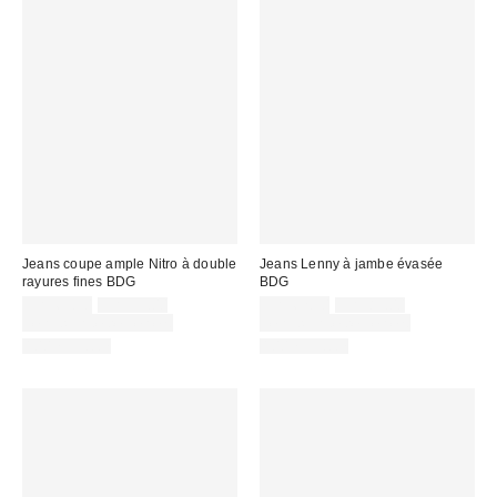
Jeans coupe ample Nitro à double
Jeans Lenny à jambe évasée
rayures fines BDG
BDG
Prix
Prix
Prix
Prix
CA$69.30
CA$99.00
CA$62.30
CA$89.00
courant
courant
soldé
soldé
Temps limité seulement
Temps limité seulement
:
:
:
:
100 % Coton
100 % Coton