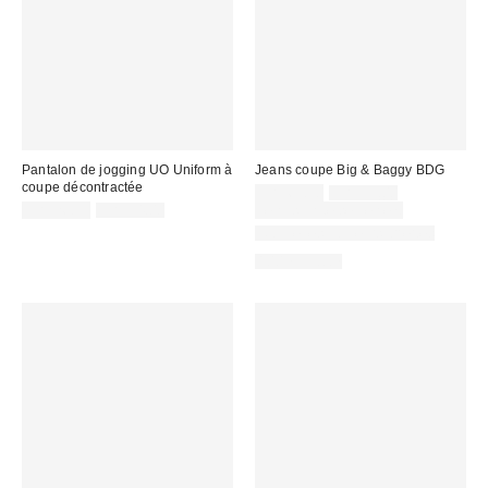
Pantalon de jogging UO Uniform à
Jeans coupe Big & Baggy BDG
coupe décontractée
Prix
Prix
CA$69.30
CA$99.00
courant
Prix
Prix
soldé
CA$26.95
CA$54.00
Temps limité seulement
:
courant
soldé
:
Nouvelles couleurs offertes
:
:
100 % Coton