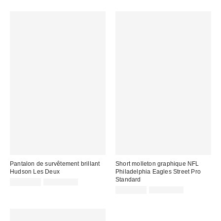
soldé
soldé
:
:
:
:
Pantalon de survêtement brillant
Short molleton graphique NFL
Hudson Les Deux
Philadelphia Eagles Street Pro
Standard
Prix
Prix
CA$81.95
CA$194.00
courant
soldé
Prix
Prix
CA$60.95
CA$104.00
:
courant
:
soldé
:
: