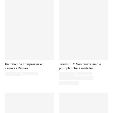
Pantalon de charpentier en
Jeans BDG Neo coupe ample
canevas Dickies
pour planche à roulettes
Prix
Prix
Prix
Prix
CA$53.95
CA$84.00
CA$69.30
CA$99.00
courant
courant
soldé
soldé
Temps limité seulement
:
:
:
:
100 % Coton