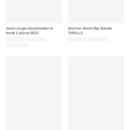
Jeans coupe décontractée et
Short en denim Big Slacker
droite à pièces BDG
THRILLS
Prix
Prix
Prix
Prix
CA$67.95
CA$114.00
CA$47.95
CA$109.00
courant
courant
soldé
soldé
100 % Coton
:
:
:
: