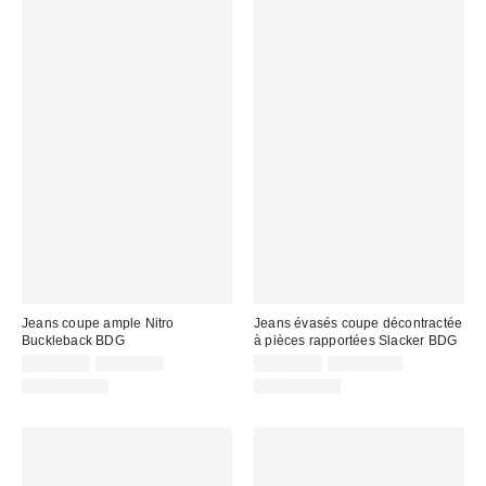
Jeans coupe ample Nitro
Jeans évasés coupe décontractée
Buckleback BDG
à pièces rapportées Slacker BDG
Prix
Prix
Prix
Prix
CA$40.95
CA$99.00
CA$53.95
CA$114.00
courant
courant
soldé
soldé
100 % Coton
100 % Coton
:
:
:
: