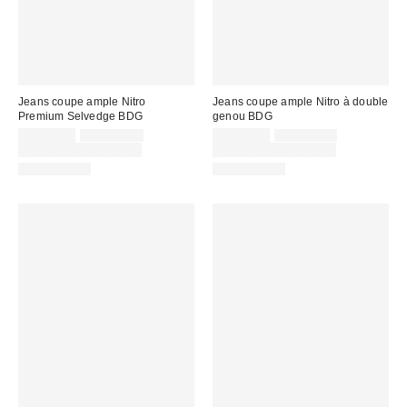
Jeans coupe ample Nitro
Jeans coupe ample Nitro à double
Premium Selvedge BDG
genou BDG
Prix
Prix
Prix
Prix
CA$90.30
CA$129.00
CA$79.80
CA$114.00
courant
courant
soldé
soldé
Temps limité seulement
Temps limité seulement
:
:
:
:
100 % Coton
100 % Coton