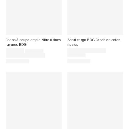
Jeans à coupe ample Nitro à fines
Short cargo BDG Jacob en coton
rayures BDG
ripstop
Prix
Prix
Prix
CA$69.30
CA$99.00
CA$40.95 – CA$53.95
courant
soldé
soldé
Prix
Temps limité seulement
CA$96.00
:
courant
:
:
100 % Coton
100 % Coton
: