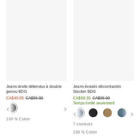
Jeans droits détendus à double
Jeans évasés décontractés
genou BDG
Slacker BDG
Prix
Prix
Prix
Prix
CA$40.95
CA$99.00
CA$69.30
CA$99.00
courant
courant
soldé
soldé
Temps limité seulement
:
:
:
:
100 % Coton
7 couleurs
100 % Coton