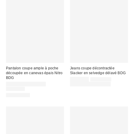
Pantalon coupe ample à poche
Jeans coupe décontractée
découpée en canevas épais Nitro
Slacker en selvedge délavé BDG
BDG
Prix
Prix
CA$90.30
CA$129.00
courant
Prix
soldé
CA$33.95 – CA$40.95
Temps limité seulement
:
soldé
Prix
:
CA$89.00
courant
:
100 % Coton
: