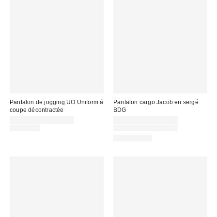
Pantalon de jogging UO Uniform à
Pantalon cargo Jacob en sergé
coupe décontractée
BDG
Prix
Prix
CA$19.95 – CA$26.95
CA$26.95 – CA$33.95
soldé
Prix
soldé
Prix
CA$54.00
CA$89.00 – CA$99.00
courant
courant
:
:
100 % Coton
:
: