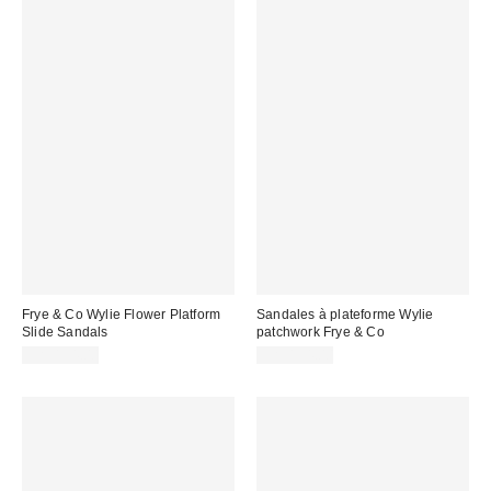
Frye & Co Wylie Flower Platform
Sandales à plateforme Wylie
Slide Sandals
patchwork Frye & Co
CA$154.00
CA$154.00