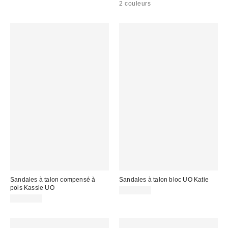
2 couleurs
Sandales à talon compensé à
Sandales à talon bloc UO Katie
pois Kassie UO
CA$64.00
CA$99.00