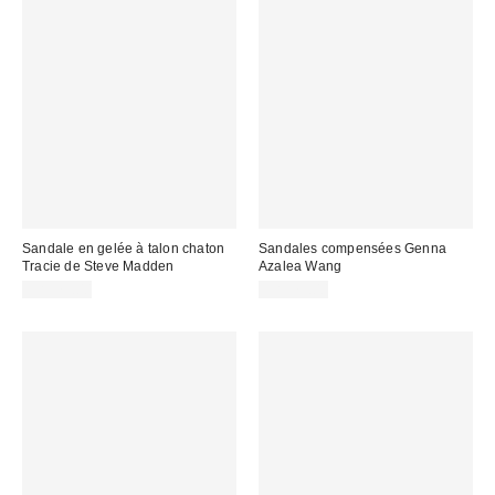
Sandale en gelée à talon chaton
Sandales compensées Genna
Tracie de Steve Madden
Azalea Wang
CA$79.00
CA$79.00