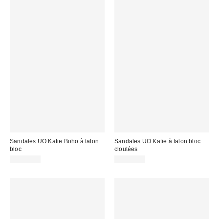
Sandales UO Katie Boho à talon
Sandales UO Katie à talon bloc
bloc
cloutées
CA$79.00
CA$79.00