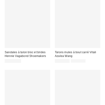
Sandales à talon bloc et brides
Talons mules à bout carré Vitali
Hennie Vagabond Shoemakers
Azalea Wang
Prix
Prix
CA$169.00
CA$60.99
CA$79.00
courant
soldé
:
: