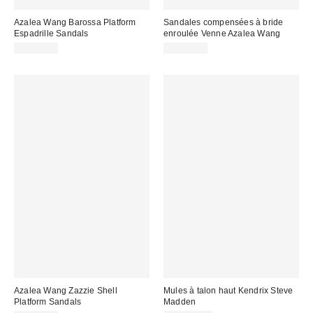
Azalea Wang Barossa Platform
Sandales compensées à bride
Espadrille Sandals
enroulée Venne Azalea Wang
CA$99.00
CA$89.00
Azalea Wang Zazzie Shell
Mules à talon haut Kendrix Steve
Platform Sandals
Madden