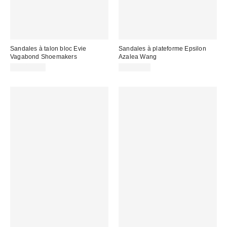
Sandales à talon bloc Evie
Sandales à plateforme Epsilon
Vagabond Shoemakers
Azalea Wang
CA$169.00
CA$89.00