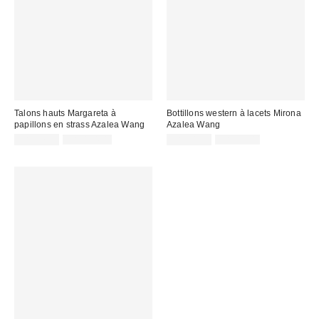
Talons hauts Margareta à
Bottillons western à lacets Mirona
papillons en strass Azalea Wang
Azalea Wang
Prix
Prix
Prix
Prix
CA$87.99
CA$114.00
CA$81.99
CA$99.00
courant
courant
soldé
soldé
:
:
:
: