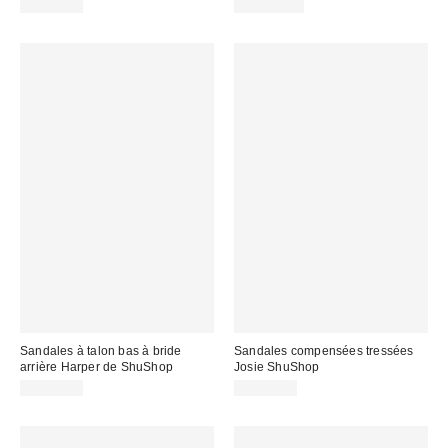
CA$99.00
CA$144.00
Sandales à talon bas à bride
Sandales compensées tressées
arrière Harper de ShuShop
Josie ShuShop
CA$94.00
CA$99.00