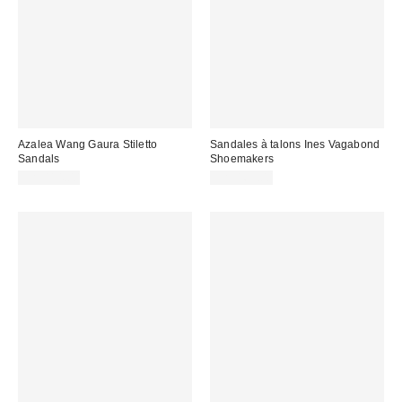
Azalea Wang Gaura Stiletto
Sandales à talons Ines Vagabond
Sandals
Shoemakers
CA$114.00
CA$169.00