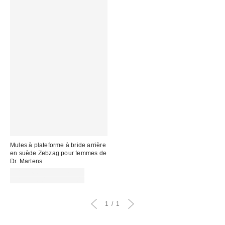
Mules à plateforme à bride arrière
en suède Zebzag pour femmes de
Dr. Martens
Prix
CA$148.99 – CA$162.99
soldé
Prix
CA$219.00 – CA$239.00
courant
:
:
1
1