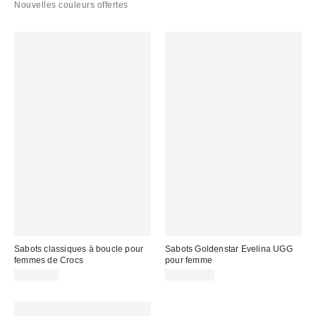
Nouvelles couleurs offertes
Sabots classiques à boucle pour
Sabots Goldenstar Evelina UGG
femmes de Crocs
pour femme
CA$74.00
CA$229.00