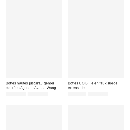
Bottes hautes jusqu'au genou
Bottes UO Billie en faux suède
cloutées Agustue Azalea Wang
extensible
Prix
Prix
Prix
Prix
CA$135.95
CA$219.00
CA$67.95
CA$144.00
courant
courant
soldé
soldé
:
:
:
: