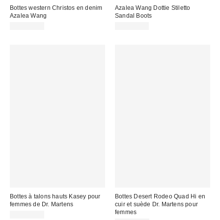
Bottes western Christos en denim
Azalea Wang Dottie Stiletto
Azalea Wang
Sandal Boots
CA$169.00
CA$114.00
Bottes à talons hauts Kasey pour
Bottes Desert Rodeo Quad Hi en
femmes de Dr. Martens
cuir et suède Dr. Martens pour
femmes
CA$409.00