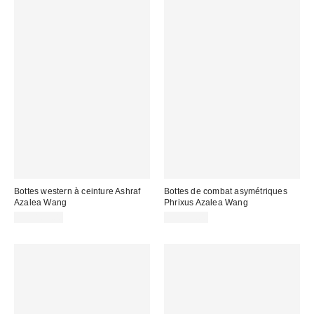
Bottes western à ceinture Ashraf
Bottes de combat asymétriques
Azalea Wang
Phrixus Azalea Wang
CA$169.00
CA$99.00