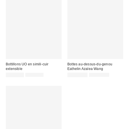
Bottillons UO en simili-cuir
Bottes au-dessus-du-genou
extensible
Eathelin Azalea Wang
Prix
Prix
Prix
Prix
CA$53.95
CA$99.00
CA$101.99
CA$129.00
courant
courant
soldé
soldé
:
:
:
: