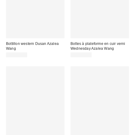
Bottillon western Dusan Azalea
Bottes à plateforme en cuir verni
Wang
Wednesday Azalea Wang
CA$169.00
CA$129.00