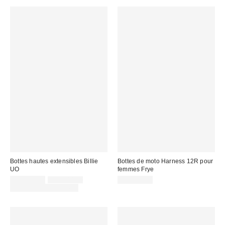
Bottes hautes extensibles Billie
Bottes de moto Harness 12R pour
UO
femmes Frye
Prix
Prix
CA$121.00
CA$144.00
CA$649.00
courant
soldé
Temps limité seulement
:
: