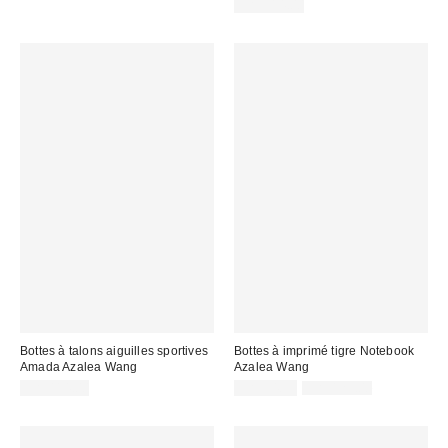
CA$314.00
Bottes à talons aiguilles sportives
Bottes à imprimé tigre Notebook
Amada Azalea Wang
Azalea Wang
Prix
Prix
CA$114.00
CA$94.99
CA$129.00
courant
soldé
:
: