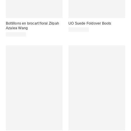
Bottillons en brocart floral Zilpah
UO Suede Foldover Boots
Azalea Wang
CA$219.00
CA$114.00