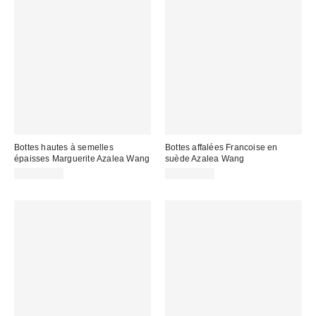
Bottes hautes à semelles
Bottes affalées Francoise en
épaisses Marguerite Azalea Wang
suède Azalea Wang
CA$144.00
CA$219.00